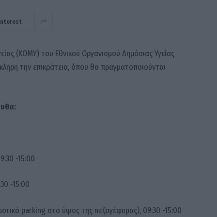
interest
Υγείας (ΚΟΜΥ) του Εθνικού Οργανισμού Δημόσιας Υγείας
όκληρη την επικράτεια, όπου θα πραγματοποιούνται
ουθα:
9:30 -15:00
:30 -15:00
μοτικό parking στο ύψος της πεζογέφυρας), 09:30 -15:00