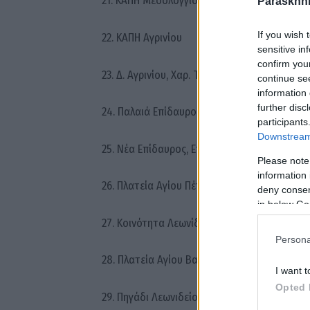
21. ΚΑΠΗ Μεσολογγίου
Paraskhni
If you wish 
22. ΚΑΠΗ Αγρινίου
sensitive in
confirm you
23. Δ. Αγρινίου, Χαρ. Τρικούπη
continue se
information 
further disc
24. Παλαιά Επίδαυρος, Επίδαυρος, 10:00-12:0
participants
Downstream 
25. Νέα Επίδαυρος, Επίδαυρος, 12:30-14:30
Please note
information 
26. Πλατεία Αγίου Πέτρου, ‘Αργος, 09:15-14:15
deny consent
in below Go
27. Κοινότητα Λεωνίδειο, Αρκαδία
Persona
28. Πλατεία Αγίου Βασιλείου, Αρκαδία
I want t
Opted 
29. Πηγάδι Λεωνιδείου, Αρκαδία