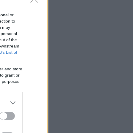
sonal or
ection to
ou may
 personal
out of the
 downstream
B’s List of
er and store
to grant or
ed purposes