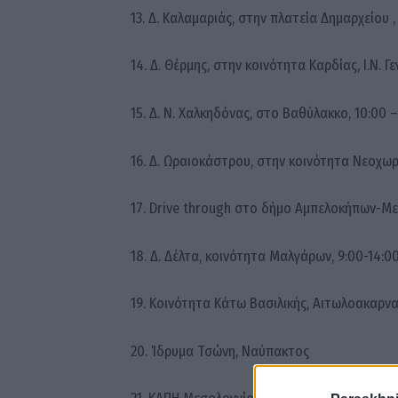
13. Δ. Καλαμαριάς, στην πλατεία Δημαρχείου 
14. Δ. Θέρμης, στην κοινότητα Καρδίας, Ι.Ν. 
15. Δ. Ν. Χαλκηδόνας, στο Βαθύλακκο, 10:00 –
16. Δ. Ωραιοκάστρου, στην κοινότητα Νεοχωρ
17. Drive through στο δήμο Αμπελοκήπων-Μεν
18. Δ. Δέλτα, κοινότητα Μαλγάρων, 9:00-14:0
19. Κοινότητα Κάτω Βασιλικής, Αιτωλοακαρνα
20. Ίδρυμα Τσώνη, Ναύπακτος