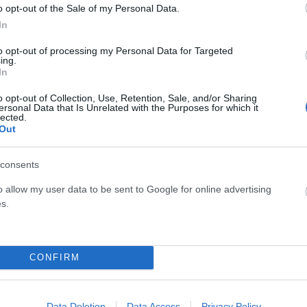
o opt-out of the Sale of my Personal Data.
In
to opt-out of processing my Personal Data for Targeted
ing.
In
o opt-out of Collection, Use, Retention, Sale, and/or Sharing
ersonal Data that Is Unrelated with the Purposes for which it
lected.
Out
0-14:00
consents
αΐας, 08:30-14:30
o allow my user data to be sent to Google for online advertising
s.
καλέικων, Αχαΐας, 09:00-14:30
CONFIRM
Data Deletion
Data Access
Privacy Policy