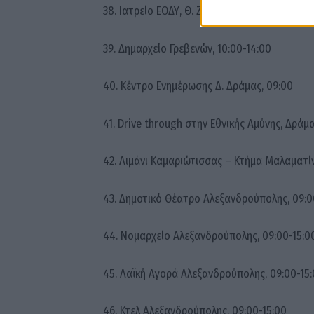
38. Ιατρείο ΕΟΔΥ, Θ. Ζιακα 23, Γρεβενά, 09:00-
39. Δημαρχείο Γρεβενών, 10:00-14:00
40. Κέντρο Ενημέρωσης Δ. Δράμας, 09:00
41. Drive through στην Εθνικής Αμύνης, Δράμα
42. Λιμάνι Καμαριώτισσας – Κτήμα Μαλαματί
43. Δημοτικό Θέατρο Αλεξανδρούπολης, 09:0
44. Νομαρχείο Αλεξανδρούπολης, 09:00-15:0
45. Λαϊκή Αγορά Αλεξανδρούπολης, 09:00-15
46. Κτελ Αλεξανδρούπολης, 09:00-15:00