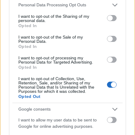
Please note that this website/app uses one or more Google
Personal Data Processing Opt Outs
services and may gather and store information including but
not limited to your visit or usage behaviour. You may click to
I want to opt-out of the Sharing of my
personal data.
grant or deny consent to Google and its third-party tags to
Opted In
use your data for below specified purposes in below Google
consent section.
I want to opt-out of the Sale of my
Personal Data.
Opted In
I want to opt-out of processing my
Personal Data for Targeted Advertising.
Opted In
I want to opt-out of Collection, Use,
Retention, Sale, and/or Sharing of my
MEDIA
Personal Data that Is Unrelated with the
Purposes for which it was collected.
Από τον Michael… στο πλευρό του Will Smith: Ο Jaafar
Opted Out
Jackson γράφει το επόμενο κεφάλαιο
ΑΝΑΡΤΗΘΗΚΕ ΑΠΟ
ΣΤΈΛΛΑ ΛΊΤΑΙΝΑ
4 ΑΥΓΟΎΣΤΟΥ 2026
Google consents
I want to allow my user data to be sent to
Google for online advertising purposes.