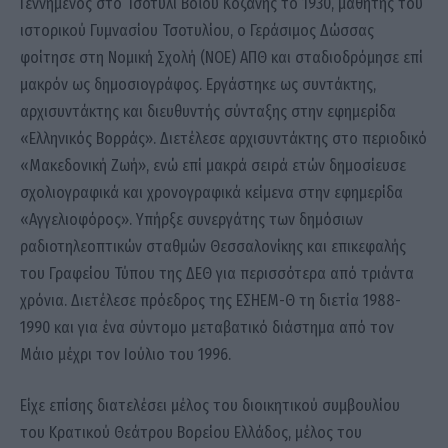
Γεννημένος στο Τσοτύλι Βοΐου Κοζάνης το 1930, μαθητής του
ιστορικού Γυμνασίου Τσοτυλίου, ο Γεράσιμος Δώσσας
φοίτησε στη Νομική Σχολή (ΝΟΕ) ΑΠΘ και σταδιοδρόμησε επί
μακρόν ως δημοσιογράφος. Εργάστηκε ως συντάκτης,
αρχισυντάκτης και διευθυντής σύνταξης στην εφημερίδα
«Ελληνικός Βορράς». Διετέλεσε αρχισυντάκτης στο περιοδικό
«Μακεδονική Ζωή», ενώ επί μακρά σειρά ετών δημοσίευσε
σχολιογραφικά και χρονογραφικά κείμενα στην εφημερίδα
«Αγγελιοφόρος». Υπήρξε συνεργάτης των δημόσιων
ραδιοτηλεοπτικών σταθμών Θεσσαλονίκης και επικεφαλής
του Γραφείου Τύπου της ΔΕΘ για περισσότερα από τριάντα
χρόνια. Διετέλεσε πρόεδρος της ΕΣΗΕΜ-Θ τη διετία 1988-
1990 και για ένα σύντομο μεταβατικό διάστημα από τον
Μάιο μέχρι τον Ιούλιο του 1996.
Είχε επίσης διατελέσει μέλος του διοικητικού συμβουλίου
του Κρατικού Θεάτρου Βορείου Ελλάδος, μέλος του