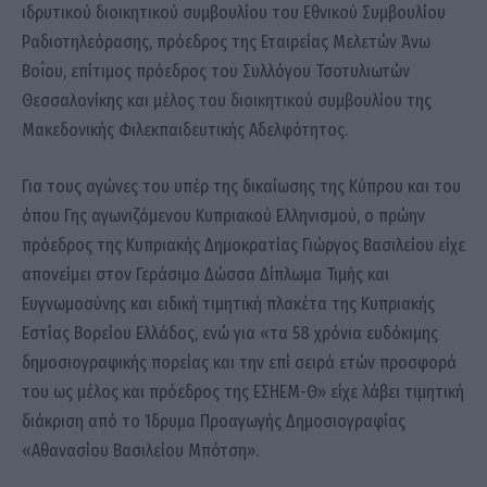
ιδρυτικού διοικητικού συμβουλίου του Εθνικού Συμβουλίου
Ραδιοτηλεόρασης, πρόεδρος της Εταιρείας Μελετών Άνω
Βοΐου, επίτιμος πρόεδρος του Συλλόγου Τσοτυλιωτών
Θεσσαλονίκης και μέλος του διοικητικού συμβουλίου της
Μακεδονικής Φιλεκπαιδευτικής Αδελφότητος.
Για τους αγώνες του υπέρ της δικαίωσης της Κύπρου και του
όπου Γης αγωνιζόμενου Κυπριακού Ελληνισμού, ο πρώην
πρόεδρος της Κυπριακής Δημοκρατίας Γιώργος Βασιλείου είχε
απονείμει στον Γεράσιμο Δώσσα Δίπλωμα Τιμής και
Ευγνωμοσύνης και ειδική τιμητική πλακέτα της Κυπριακής
Εστίας Βορείου Ελλάδος, ενώ για «τα 58 χρόνια ευδόκιμης
δημοσιογραφικής πορείας και την επί σειρά ετών προσφορά
του ως μέλος και πρόεδρος της ΕΣΗΕΜ-Θ» είχε λάβει τιμητική
διάκριση από το Ίδρυμα Προαγωγής Δημοσιογραφίας
«Αθανασίου Βασιλείου Μπότση».