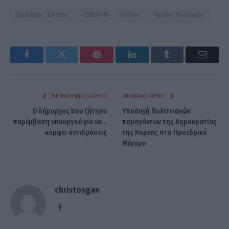
Γεράσιμος Δώσσας
ΕΣΗΕΜ-Θ
Πέθανε
πρώην πρόεδρος
Facebook
Twitter
Pinterest
LinkedIn
Tumblr
Email
ΠΡΟΗΓΟΎΜΕΝΟ ΆΡΘΡΟ
ΕΠΌΜΕΝΟ ΆΡΘΡΟ
Ο δήμαρχος που ζήτησε
Υποδοχή Πολιτειακών
παρέμβαση υπουργού για να…
παραγόντων της Δημοκρατίας
κάμψει αντιδράσεις
της Κορέας στο Προεδρικό
Μέγαρο
christosgan
Facebook