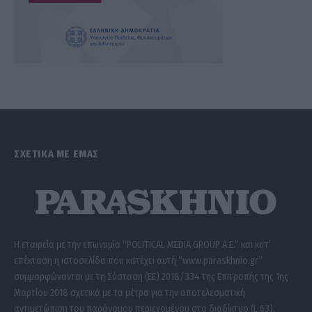
ΣΧΕΤΙΚΑ ΜΕ ΕΜΑΣ
Η εταιρεία με την επωνυμία “POLITICAL MEDIA GROUP A.E.” και κατ’
επέκταση η ιστοσελίδα που κατέχει αυτή “www.paraskhnio.gr”
συμμορφώνονται με τη Σύσταση (ΕΕ) 2018/334 της Επιτροπής της 1ης
Μαρτίου 2018 σχετικά με τα μέτρα για την αποτελεσματική
αντιμετώπιση του παράνομου περιεχομένου στο διαδίκτυο (L 63).