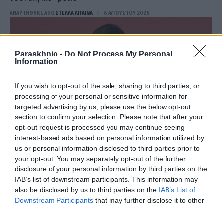
ΑΝΑΡΤΗΘΗΚΕ ΑΠΟ
ΣΤΈΛΛΑ ΛΊΤΑΙΝΑ
6 ΑΥΓΟΎΣΤΟΥ 2026
Paraskhnio -
Do Not Process My Personal
Information
If you wish to opt-out of the sale, sharing to third parties, or
processing of your personal or sensitive information for
targeted advertising by us, please use the below opt-out
section to confirm your selection. Please note that after your
opt-out request is processed you may continue seeing
interest-based ads based on personal information utilized by
us or personal information disclosed to third parties prior to
your opt-out. You may separately opt-out of the further
MEDIA
disclosure of your personal information by third parties on the
Η Michelle Yeoh τιμάται ως «Asian Filmmaker of the
IAB’s list of downstream participants. This information may
also be disclosed by us to third parties on the
IAB’s List of
Year» και συνεχίζει να γράφει ιστορία
Downstream Participants
that may further disclose it to other
ΑΝΑΡΤΗΘΗΚΕ ΑΠΟ
ΣΤΈΛΛΑ ΛΊΤΑΙΝΑ
6 ΑΥΓΟΎΣΤΟΥ 2026
third parties.