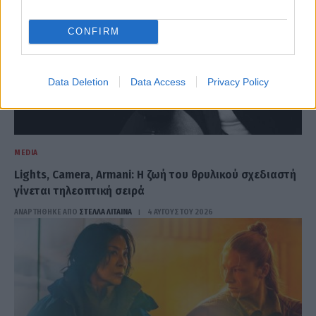
CONFIRM
Data Deletion
Data Access
Privacy Policy
MEDIA
Lights, Camera, Armani: Η ζωή του θρυλικού σχεδιαστή
γίνεται τηλεοπτική σειρά
ΑΝΑΡΤΗΘΗΚΕ ΑΠΟ
ΣΤΈΛΛΑ ΛΊΤΑΙΝΑ
4 ΑΥΓΟΎΣΤΟΥ 2026