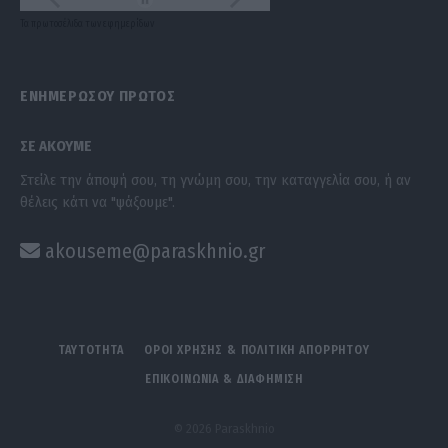
Τα
πρωτοσέλιδα
των
εφημερίδων
ΕΝΗΜΕΡΩΣΟΥ ΠΡΩΤΟΣ
ΣΕ ΑΚΟΥΜΕ
Στείλε την άποψή σου, τη γνώμη σου, την καταγγελία σου, ή αν
θέλεις κάτι να "ψάξουμε".
akouseme@paraskhnio.gr
ΤΑΥΤΟΤΗΤΑ
ΟΡΟΙ ΧΡΗΣΗΣ & ΠΟΛΙΤΙΚΗ ΑΠΟΡΡΗΤΟΥ
ΕΠΙΚΟΙΝΩΝΙΑ & ΔΙΑΦΗΜΙΣΗ
© 2026 Paraskhnio