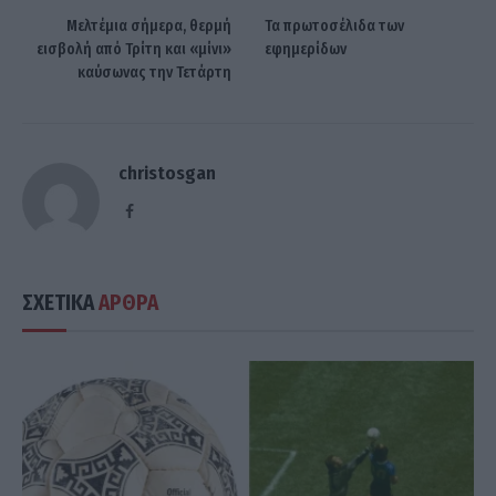
Μελτέμια σήμερα, θερμή
Τα πρωτοσέλιδα των
εισβολή από Τρίτη και «μίνι»
εφημερίδων
καύσωνας την Τετάρτη
christosgan
Facebook
ΣΧΕΤΙΚΑ
ΑΡΘΡΑ