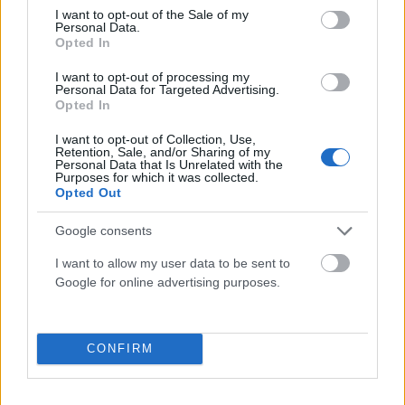
consent section.
I want to opt-out of the Sale of my
Personal Data.
Opted In
ΑΘΛΗΤΙΣΜΌΣ
I want to opt-out of processing my
Παγκόσμιο Κ20: «Ασημένια» η Έβελυν Μητροπούλου
Personal Data for Targeted Advertising.
στο μήκος με άλμα στα 6,44 μ.
Opted In
ΑΝΑΡΤΗΘΗΚΕ ΑΠΟ
ΣΤΈΛΛΑ ΛΊΤΑΙΝΑ
7 ΑΥΓΟΎΣΤΟΥ 2026
I want to opt-out of Collection, Use,
Retention, Sale, and/or Sharing of my
Personal Data that Is Unrelated with the
Purposes for which it was collected.
Opted Out
Google consents
I want to allow my user data to be sent to
Google for online advertising purposes.
CONFIRM