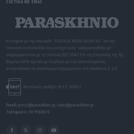
ΣΧΕΤΙΚΑ ΜΕ ΕΜΑΣ
Η εταιρεία με την επωνυμία “POLITICAL MEDIA GROUP A.E.” και κατ’
επέκταση η ιστοσελίδα που κατέχει αυτή “www.paraskhnio.gr”
συμμορφώνονται με τη Σύσταση (ΕΕ) 2018/334 της Επιτροπής της 1ης
Μαρτίου 2018 σχετικά με τα μέτρα για την αποτελεσματική
αντιμετώπιση του παράνομου περιεχομένου στο διαδίκτυο (L 63).
Μοναδικός αριθμός Μ.Η.Τ. 262047
Email:
press@paraskhnio.gr
,
sales@paraskhnio.gr
Τηλέφωνο:
210 9580876
Facebook
X
Instagram
YouTube