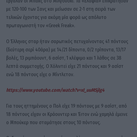
έβγαλαν οι Μπακς στο Μιλγουόκι. Τα «Ελάφια» επικράτησαν
με 120-100 των Σανς και μείωσαν σε 2-1 στη σειρά των
τελικών έχοντας για ακόμη μία φορά ως απόλυτο
πρωταγωνιστή τον «Greek Freak».
Ο Έλληνας σταρ ήταν σαρωτικός πετυχαίνοντας 41 πόντους
(δεύτερη σερί 40άρα) με 14/21 δίποντα, 0/2 τρίποντα, 13/17
βολές, 13 ριμπάουντ, 6 ασίστ, 1 κλέψιμο και 1 λάθος σε 38
λεπτά συμμετοχής. Ο Χόλιντεϊ είχε 21 πόντους και 9 ασίστ
ενώ 18 πόντους είχε ο Μίντλετον.
https://www.youtube.com/watch?v=xI_uuMSjlg4
Για τους ηττημένους ο Πολ είχε 19 πόντους με 9 ασίστ, από
18 πόντους είχαν οι Κράουντερ και Έιτον ενώ χαμηλά έμεινε
ο Μπούκερ που σταμάτησε στους 10 πόντους.