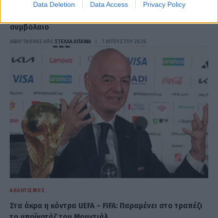
ΑΘΛΗΤΙΣΜΌΣ
Data Deletion
Data Access
Privacy Policy
Ρεάλ «έδεσε» τον Βινίσιους μέχρι το 2032 με μυθικό
συμβόλαιο
ΑΝΑΡΤΗΘΗΚΕ ΑΠΟ
ΣΤΈΛΛΑ ΛΊΤΑΙΝΑ
7 ΑΥΓΟΎΣΤΟΥ 2026
ΑΘΛΗΤΙΣΜΌΣ
Στα άκρα η κόντρα UEFA – FIFA: Παραμένει στο τραπέζι
το μποϊκοτάζ του Μουντιάλ