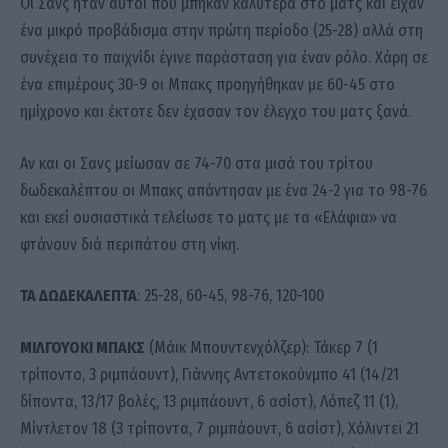
Οι Σανς ήταν αυτοί που μπήκαν καλύτερα στο ματς και είχαν
ένα μικρό προβάδισμα στην πρώτη περίοδο (25-28) αλλά στη
συνέχεια το παιχνίδι έγινε παράσταση για έναν ρόλο. Χάρη σε
ένα επιμέρους 30-9 οι Μπακς προηγήθηκαν με 60-45 στο
ημίχρονο και έκτοτε δεν έχασαν τον έλεγχο του ματς ξανά.
Αν και οι Σανς μείωσαν σε 74-70 στα μισά του τρίτου
δωδεκαλέπτου οι Μπακς απάντησαν με ένα 24-2 για το 98-76
και εκεί ουσιαστικά τελείωσε το ματς με τα «Ελάφια» να
φτάνουν διά περιπάτου στη νίκη.
ΤΑ ΔΩΔΕΚΑΛΕΠΤΑ
: 25-28, 60-45, 98-76, 120-100
ΜΙΛΓΟΥΟΚΙ ΜΠΑΚΣ
(Μάικ Μπουντενχόλζερ): Τάκερ 7 (1
τρίποντο, 3 ριμπάουντ), Γιάννης Αντετοκούνμπο 41 (14/21
δίποντα, 13/17 βολές, 13 ριμπάουντ, 6 ασίστ), Λόπεζ 11 (1),
Μίντλετον 18 (3 τρίποντα, 7 ριμπάουντ, 6 ασίστ), Χόλιντεϊ 21