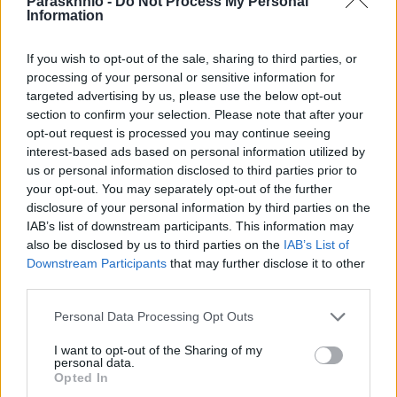
Paraskhnio -
Do Not Process My Personal
Information
If you wish to opt-out of the sale, sharing to third parties, or
processing of your personal or sensitive information for
targeted advertising by us, please use the below opt-out
ΑΘΛΗΤΙΣΜΌΣ
section to confirm your selection. Please note that after your
Επιμένει η UEFA στο μποϊκοτάζ του Μουντιάλ παρά το
opt-out request is processed you may continue seeing
όπισθεν ολοταχώς του Ινφαντίνο
interest-based ads based on personal information utilized by
us or personal information disclosed to third parties prior to
ΑΝΑΡΤΗΘΗΚΕ ΑΠΟ
GMYLONAS
7 ΑΥΓΟΎΣΤΟΥ 2026
your opt-out. You may separately opt-out of the further
disclosure of your personal information by third parties on the
IAB’s list of downstream participants. This information may
also be disclosed by us to third parties on the
IAB’s List of
Downstream Participants
that may further disclose it to other
third parties.
Please note that this website/app uses one or more Google
Personal Data Processing Opt Outs
services and may gather and store information including but
not limited to your visit or usage behaviour. You may click to
I want to opt-out of the Sharing of my
personal data.
grant or deny consent to Google and its third-party tags to
Opted In
use your data for below specified purposes in below Google