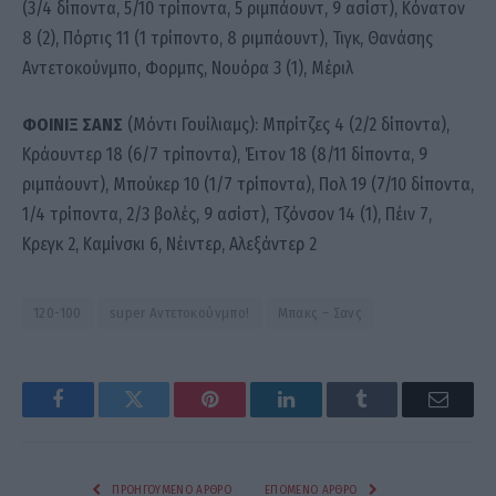
(3/4 δίποντα, 5/10 τρίποντα, 5 ριμπάουντ, 9 ασίστ), Κόνατον
8 (2), Πόρτις 11 (1 τρίποντο, 8 ριμπάουντ), Τιγκ, Θανάσης
Αντετοκούνμπο, Φορμπς, Νουόρα 3 (1), Μέριλ
ΦΟΙΝΙΞ ΣΑΝΣ
(Μόντι Γουίλιαμς): Μπρίτζες 4 (2/2 δίποντα),
Κράουντερ 18 (6/7 τρίποντα), Έιτον 18 (8/11 δίποντα, 9
ριμπάουντ), Μπούκερ 10 (1/7 τρίποντα), Πολ 19 (7/10 δίποντα,
1/4 τρίποντα, 2/3 βολές, 9 ασίστ), Τζόνσον 14 (1), Πέιν 7,
Κρεγκ 2, Καμίνσκι 6, Νέιντερ, Αλεξάντερ 2
120-100
super Αντετοκούνμπο!
Μπακς – Σανς
Facebook
Twitter
Pinterest
LinkedIn
Tumblr
Email
ΠΡΟΗΓΟΎΜΕΝΟ ΆΡΘΡΟ
ΕΠΌΜΕΝΟ ΆΡΘΡΟ