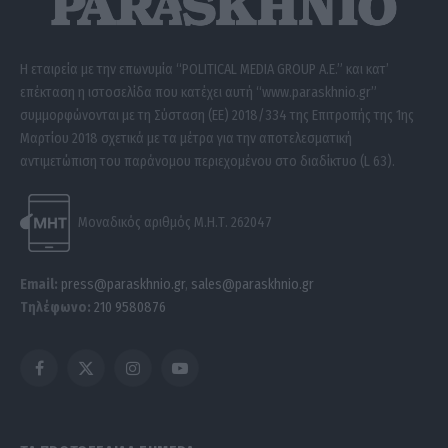
Η εταιρεία με την επωνυμία “POLITICAL MEDIA GROUP A.E.” και κατ’
επέκταση η ιστοσελίδα που κατέχει αυτή “www.paraskhnio.gr”
συμμορφώνονται με τη Σύσταση (ΕΕ) 2018/334 της Επιτροπής της 1ης
Μαρτίου 2018 σχετικά με τα μέτρα για την αποτελεσματική
αντιμετώπιση του παράνομου περιεχομένου στο διαδίκτυο (L 63).
Μοναδικός αριθμός Μ.Η.Τ. 262047
Email:
press@paraskhnio.gr
,
sales@paraskhnio.gr
Τηλέφωνο:
210 9580876
Facebook
X
Instagram
YouTube
(Twitter)