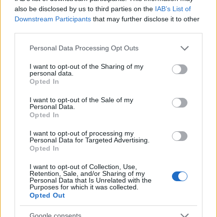
also be disclosed by us to third parties on the
IAB’s List of
Κυψέλη: Στη φυλακή ο 26χρονος για τη δολοφονία της
Downstream Participants
that may further disclose it to other
38χρονης Σκωτσέζας
third parties.
ΑΝΑΡΤΗΘΗΚΕ ΑΠΟ
ΆΛΚΗΣΤΗ ΓΑΤΟΠΟΎΛΟΥ
6 ΑΥΓΟΎΣΤΟΥ 2026
Please note that this website/app uses one or more Google
Personal Data Processing Opt Outs
services and may gather and store information including but
not limited to your visit or usage behaviour. You may click to
I want to opt-out of the Sharing of my
personal data.
grant or deny consent to Google and its third-party tags to
Opted In
use your data for below specified purposes in below Google
consent section.
I want to opt-out of the Sale of my
Personal Data.
Opted In
I want to opt-out of processing my
Personal Data for Targeted Advertising.
Opted In
I want to opt-out of Collection, Use,
Retention, Sale, and/or Sharing of my
Personal Data that Is Unrelated with the
ΕΛΛΆΔΑ
Purposes for which it was collected.
Opted Out
Φωτιά τώρα στη Μεσσηνία – Στη μάχη και εναέρια
ΑΝΑΡΤΗΘΗΚΕ ΑΠΟ
ΆΛΚΗΣΤΗ ΓΑΤΟΠΟΎΛΟΥ
6 ΑΥΓΟΎΣΤΟΥ 2026
Google consents