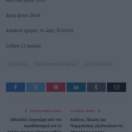
Ανατολή ήλιου: 06:13
Δύση ήλιου: 20:48
Διάρκεια ημέρας: 14 ώρες 35 λεπτά
Σελήνη 3.2 ημερών
Εορτολόγιο
Ποιοι γιορτάζουν σήμερα
Τρίτη 13 Ιουλίου
Facebook
Twitter
Pinterest
LinkedIn
Tumblr
Email
ΠΡΟΗΓΟΎΜΕΝΟ ΆΡΘΡΟ
ΕΠΌΜΕΝΟ ΆΡΘΡΟ
Ολλανδία: Συγγνώμη από τον
Κικίλιας, Άδωνις και
πρωθυπουργό για τη
Πιερρακάκης εξειδικεύουν τις