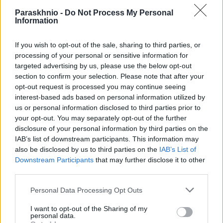
Paraskhnio -
Do Not Process My Personal
Information
If you wish to opt-out of the sale, sharing to third parties, or
processing of your personal or sensitive information for
targeted advertising by us, please use the below opt-out
ΑΘΛΗΤΙΣΜΌΣ
section to confirm your selection. Please note that after your
Ρεάλ «έδεσε» τον Βινίσιους μέχρι το 2032 με μυθικό
opt-out request is processed you may continue seeing
interest-based ads based on personal information utilized by
συμβόλαιο
us or personal information disclosed to third parties prior to
ΑΝΑΡΤΗΘΗΚΕ ΑΠΟ
ΣΤΈΛΛΑ ΛΊΤΑΙΝΑ
7 ΑΥΓΟΎΣΤΟΥ 2026
your opt-out. You may separately opt-out of the further
disclosure of your personal information by third parties on the
IAB’s list of downstream participants. This information may
also be disclosed by us to third parties on the
IAB’s List of
Downstream Participants
that may further disclose it to other
third parties.
Please note that this website/app uses one or more Google
Personal Data Processing Opt Outs
services and may gather and store information including but
not limited to your visit or usage behaviour. You may click to
I want to opt-out of the Sharing of my
personal data.
grant or deny consent to Google and its third-party tags to