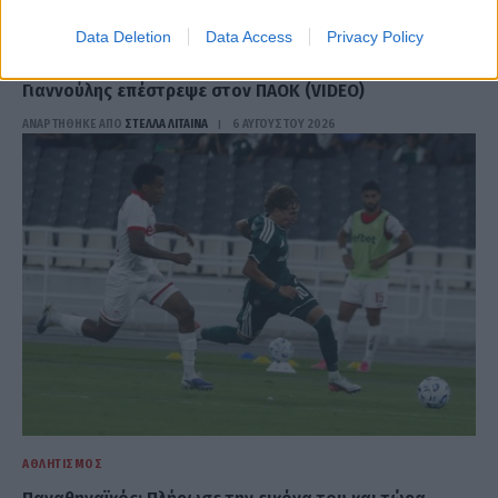
ΑΘΛΗΤΙΣΜΌΣ
Data Deletion
Data Access
Privacy Policy
«Σπίτι είναι εκεί που είναι η καρδιά»: Ο Δημήτρης
Γιαννούλης επέστρεψε στον ΠΑΟΚ (VIDEO)
ΑΝΑΡΤΗΘΗΚΕ ΑΠΟ
ΣΤΈΛΛΑ ΛΊΤΑΙΝΑ
6 ΑΥΓΟΎΣΤΟΥ 2026
ΑΘΛΗΤΙΣΜΌΣ