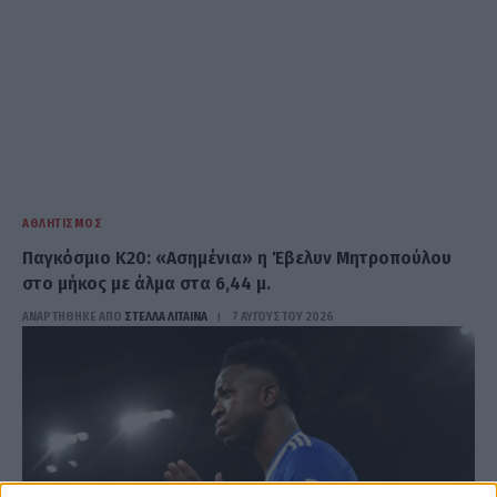
ΑΘΛΗΤΙΣΜΌΣ
Παγκόσμιο Κ20: «Ασημένια» η Έβελυν Μητροπούλου
στο μήκος με άλμα στα 6,44 μ.
ΑΝΑΡΤΗΘΗΚΕ ΑΠΟ
ΣΤΈΛΛΑ ΛΊΤΑΙΝΑ
7 ΑΥΓΟΎΣΤΟΥ 2026