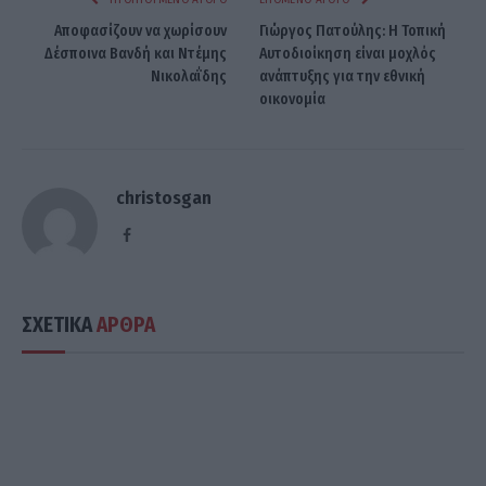
Αποφασίζουν να χωρίσουν
Γιώργος Πατούλης: Η Τοπική
Δέσποινα Βανδή και Ντέμης
Αυτοδιοίκηση είναι μοχλός
Νικολαΐδης
ανάπτυξης για την εθνική
οικονομία
christosgan
Facebook
ΣΧΕΤΙΚΑ
ΑΡΘΡΑ