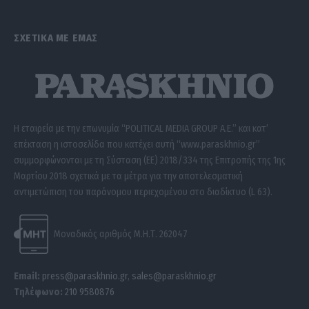
ΣΧΕΤΙΚΑ ΜΕ ΕΜΑΣ
Η εταιρεία με την επωνυμία “POLITICAL MEDIA GROUP A.E.” και κατ’
επέκταση η ιστοσελίδα που κατέχει αυτή “www.paraskhnio.gr”
συμμορφώνονται με τη Σύσταση (ΕΕ) 2018/334 της Επιτροπής της 1ης
Μαρτίου 2018 σχετικά με τα μέτρα για την αποτελεσματική
αντιμετώπιση του παράνομου περιεχομένου στο διαδίκτυο (L 63).
Μοναδικός αριθμός Μ.Η.Τ. 262047
Email:
press@paraskhnio.gr
,
sales@paraskhnio.gr
Τηλέφωνο:
210 9580876