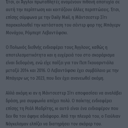
Έτσι, οι Άγγλοι πρωταθλητές αναμένουν πιθανή αποτυχία σε
αυτή την περίπτωση και κοιτάζουν άλλες περιπτώσεις. Έτσι,
επίσης σύμφωνα με την Daily Mail, η Μάντσεστερ Σίτι
παρακολουθεί την κατάσταση του σέντερ φορ της Μπάγερν
Μονάχου, Ρόμπερτ Λεβαντόφσκι.
Ο Πολωνός διεθνής ενδιαφέρει τους Άγγλους, καθώς η
αποτελεσματικότητα και η ευχέρειά του στο σκοράρισμα
είναι δεδομένη, ενώ είχε παίξει για τον Πεπ Γκουαρντιόλα
μεταξύ 2014 και 2016. Ο Λεβαντόφσκι έχει συμβόλαιο με την
Μπάγερν ως το 2023, που δεν έχει ανανεωθεί ακόμη.
Αλλά ακόμη κι αν η Μάντσεστερ Σίτι αποφασίσει να αναλάβει
δράση, μια συμφωνία απέχει πολύ. Ο παίκτης ενδιαφέρει
επίσης τη Ρεάλ Μαδρίτης, κι αυτό είναι ένα ενδιαφέρον που
δεν θα τον άφηνε αδιάφορο. Από την πλευρά του, ο Γιούλιαν
Νάγκελσμαν ελπίζει να διατηρήσει τον σκόρερ του.