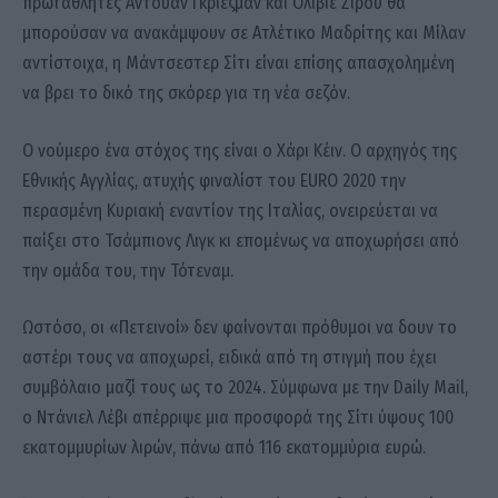
πρωταθλητές Αντουάν Γκριεζμάν και Ολιβιέ Ζιρού θα
μπορούσαν να ανακάμψουν σε Ατλέτικο Μαδρίτης και Μίλαν
αντίστοιχα, η Μάντσεστερ Σίτι είναι επίσης απασχολημένη
να βρει το δικό της σκόρερ για τη νέα σεζόν.
Ο νούμερο ένα στόχος της είναι ο Χάρι Κέιν. Ο αρχηγός της
Εθνικής Αγγλίας, ατυχής φιναλίστ του EURO 2020 την
περασμένη Κυριακή εναντίον της Ιταλίας, ονειρεύεται να
παίξει στο Τσάμπιονς Λιγκ κι επομένως να αποχωρήσει από
την ομάδα του, την Τότεναμ.
Ωστόσο, οι «Πετεινοί» δεν φαίνονται πρόθυμοι να δουν το
αστέρι τους να αποχωρεί, ειδικά από τη στιγμή που έχει
συμβόλαιο μαζί τους ως το 2024. Σύμφωνα με την Daily Mail,
ο Ντάνιελ Λέβι απέρριψε μια προσφορά της Σίτι ύψους 100
εκατομμυρίων λιρών, πάνω από 116 εκατομμύρια ευρώ.