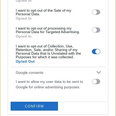
Opted In
use your data for below specified purposes in below Google
consent section.
I want to opt-out of the Sale of my
Personal Data.
Opted In
ΑΘΛΗΤΙΣΜΌΣ
I want to opt-out of processing my
Στα άκρα η κόντρα UEFA – FIFA: Παραμένει στο τραπέζι
Personal Data for Targeted Advertising.
το μποϊκοτάζ του Μουντιάλ
Opted In
ΑΝΑΡΤΗΘΗΚΕ ΑΠΟ
ΆΛΚΗΣΤΗ ΓΑΤΟΠΟΎΛΟΥ
6 ΑΥΓΟΎΣΤΟΥ 2026
I want to opt-out of Collection, Use,
Retention, Sale, and/or Sharing of my
Personal Data that Is Unrelated with the
Purposes for which it was collected.
Opted Out
Google consents
I want to allow my user data to be sent to
Google for online advertising purposes.
CONFIRM