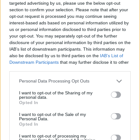
targeted advertising by us, please use the below opt-out
section to confirm your selection. Please note that after your
opt-out request is processed you may continue seeing
interest-based ads based on personal information utilized by
us or personal information disclosed to third parties prior to
your opt-out. You may separately opt-out of the further
disclosure of your personal information by third parties on the
IAB’s list of downstream participants. This information may
also be disclosed by us to third parties on the
IAB’s List of
Downstream Participants
that may further disclose it to other
third parties.
Please note that this website/app uses one or more Google
Personal Data Processing Opt Outs
ΠΟΛΙΤΙΚΉ
services and may gather and store information including but
Μαρινάκης: «Το δημογραφικό δεν μπορεί να
not limited to your visit or usage behaviour. You may click to
I want to opt-out of the Sharing of my
personal data.
grant or deny consent to Google and its third-party tags to
περιμένει»
Opted In
use your data for below specified purposes in below Google
ΑΝΑΡΤΗΘΗΚΕ ΑΠΟ
ΕΛΕΑΝΑ ΖΑΜΠΑΡΑ
9 ΑΥΓΟΎΣΤΟΥ 2026
consent section.
I want to opt-out of the Sale of my
Personal Data.
Opted In
I want to opt-out of processing my