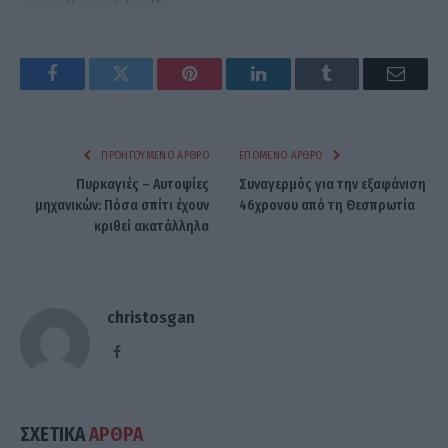
Facebook
Twitter
Pinterest
LinkedIn
Tumblr
Email
ΠΡΟΗΓΟΎΜΕΝΟ ΆΡΘΡΟ
ΕΠΌΜΕΝΟ ΆΡΘΡΟ
Πυρκαγιές – Αυτοψίες
Συναγερμός για την εξαφάνιση
μηχανικών: Πόσα σπίτι έχουν
46χρονου από τη Θεσπρωτία
κριθεί ακατάλληλα
christosgan
Facebook
ΣΧΕΤΙΚΑ
ΑΡΘΡΑ