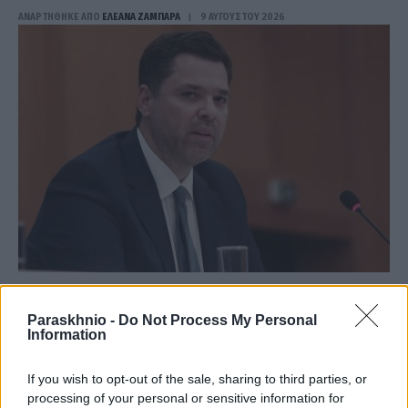
ΑΝΑΡΤΗΘΗΚΕ ΑΠΟ
ΕΛΕΑΝΑ ΖΑΜΠΑΡΑ
9 ΑΥΓΟΎΣΤΟΥ 2026
ΠΟΛΙΤΙΚΉ
Paraskhnio -
Do Not Process My Personal
Κοντογεώργης: Επιστρέφουμε αναλογικά και δίκαια το
Information
μέρισμα ανάπτυξης
ΑΝΑΡΤΗΘΗΚΕ ΑΠΟ
ΕΛΕΑΝΑ ΖΑΜΠΑΡΑ
9 ΑΥΓΟΎΣΤΟΥ 2026
If you wish to opt-out of the sale, sharing to third parties, or
processing of your personal or sensitive information for