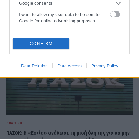
ΠΟΛΙΤΙΚΉ
Google consents
Τουρνάς: Πάνω από 400 πυρκαγιές σε δέκα ημέρες – Σε
I want to allow my user data to be sent to
επιφυλακή ο κρατικός μηχανισμός
Google for online advertising purposes.
ΑΝΑΡΤΗΘΗΚΕ ΑΠΟ
ΕΛΕΑΝΑ ΖΑΜΠΑΡΑ
9 ΑΥΓΟΎΣΤΟΥ 2026
CONFIRM
Data Deletion
Data Access
Privacy Policy
ΠΟΛΙΤΙΚΉ
ΠΑΣΟΚ: Η «Εστία» ανάλωσε τη μισή ύλη της για να μην