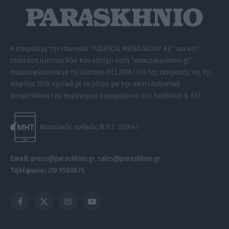
Η εταιρεία με την επωνυμία “POLITICAL MEDIA GROUP A.E.” και κατ’
επέκταση η ιστοσελίδα που κατέχει αυτή “www.paraskhnio.gr”
συμμορφώνονται με τη Σύσταση (ΕΕ) 2018/334 της Επιτροπής της 1ης
Μαρτίου 2018 σχετικά με τα μέτρα για την αποτελεσματική
αντιμετώπιση του παράνομου περιεχομένου στο διαδίκτυο (L 63).
Μοναδικός αριθμός Μ.Η.Τ. 262047
Email:
press@paraskhnio.gr
,
sales@paraskhnio.gr
Τηλέφωνο:
210 9580876
Facebook
X
Instagram
YouTube
(Twitter)