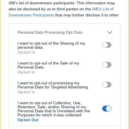
IAB’s list of downstream participants. This information may
also be disclosed by us to third parties on the
IAB’s List of
Downstream Participants
that may further disclose it to other
ΠΟΛΙΤΙΚΉ
third parties.
Μαρινάκης: «Το δημογραφικό δεν μπορεί να
Please note that this website/app uses one or more Google
Personal Data Processing Opt Outs
περιμένει»
services and may gather and store information including but
not limited to your visit or usage behaviour. You may click to
I want to opt-out of the Sharing of my
ΑΝΑΡΤΗΘΗΚΕ ΑΠΟ
ΕΛΕΑΝΑ ΖΑΜΠΑΡΑ
9 ΑΥΓΟΎΣΤΟΥ 2026
personal data.
grant or deny consent to Google and its third-party tags to
Opted In
use your data for below specified purposes in below Google
consent section.
I want to opt-out of the Sale of my
Personal Data.
Opted In
I want to opt-out of processing my
Personal Data for Targeted Advertising.
Opted In
I want to opt-out of Collection, Use,
Retention, Sale, and/or Sharing of my
Personal Data that Is Unrelated with the
Purposes for which it was collected.
Opted Out