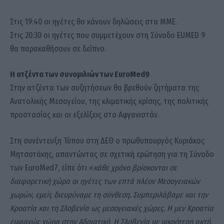
Στις 19:40 οι ηγέτες θα κάνουν δηλώσεις στα ΜΜΕ.
Στις 20:30 οι ηγέτες που συμμετέχουν στη Σύνοδο EUMED 9
θα παρακαθήσουν σε δείπνο.
Η ατζέντα των συνομιλιών των EuroMed9
Στην ατζέντα των συζητήσεων θα βρεθούν ζητήματα της
Ανατολικής Μεσογείου, της κλιματικής κρίσης, της πολιτικής
προστασίας και οι εξελίξεις στο Αφγανιστάν.
Στη συνέντευξη Τύπου στη ΔΕΘ ο πρωθυπουργός Κυριάκος
Μητσοτάκης, απαντώντας σε σχετική ερώτηση για τη Σύνοδο
των EuroMed7, είπε ότι «
κάθε χρόνο βρίσκονται σε
διαφορετική χώρα οι ηγέτες των επτά πλέον Μεσογειακών
χωρών, εμείς διευρύναμε τη σύνθεση. Συμπεριλάβαμε και την
Κροατία και τη Σλοβενία ως μεσογειακές χώρες. Η μεν Κροατία
εμφανώς χώρα στην Αδριατική. Η Σλοβενία με μικρότερη ακτή,