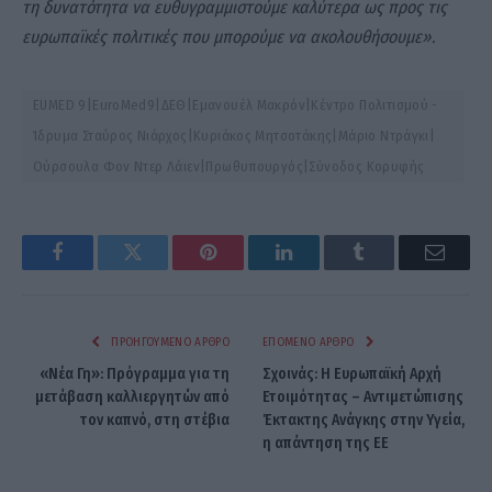
τη δυνατότητα να ευθυγραμμιστούμε καλύτερα ως προς τις
ευρωπαϊκές πολιτικές που μπορούμε να ακολουθήσουμε».
EUMED 9|EuroMed9|ΔΕΘ|Εμανουέλ Μακρόν|Κέντρο Πολιτισμού -
Ίδρυμα Σταύρος Νιάρχος|Κυριάκος Μητσοτάκης|Μάριο Ντράγκι|
Ούρσουλα Φον Ντερ Λάιεν|Πρωθυπουργός|Σύνοδος Κορυφής
Facebook
Twitter
Pinterest
LinkedIn
Tumblr
Email
ΠΡΟΗΓΟΎΜΕΝΟ ΆΡΘΡΟ
ΕΠΌΜΕΝΟ ΆΡΘΡΟ
«Νέα Γη»: Πρόγραμμα για τη
Σχοινάς: Η Ευρωπαϊκή Αρχή
μετάβαση καλλιεργητών από
Ετοιμότητας – Αντιμετώπισης
τον καπνό, στη στέβια
Έκτακτης Ανάγκης στην Υγεία,
η απάντηση της ΕΕ