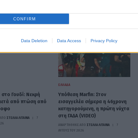
CONFIRM
Data Deletion
Data Access
Privacy Policy
ΕΛΛΆΔΑ
 στο Γουδί: Νεκρή
Υπόθεση Marfin: Στον
μετά από πτώση από
εισαγγελέα σήμερα η 46χρονη
ροφο
κατηγορούμενη, η πρώτη νύχτα
στη ΓΑΔΑ (VIDEO)
ΑΠΟ
ΣΤΈΛΛΑ ΛΊΤΑΙΝΑ
7
026
ΑΝΑΡΤΗΘΗΚΕ ΑΠΟ
ΣΤΈΛΛΑ ΛΊΤΑΙΝΑ
7
ΑΥΓΟΎΣΤΟΥ 2026