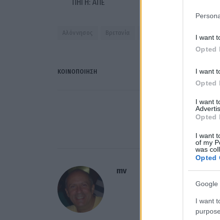
ΠΗΓΗ: ΑΠΕ
Persona
Αλόννησος
Βρετανία
Τουρισμός
I want t
Opted 
I want t
ΚΟΙΝΟΠΟΊΗΣΗ
Opted 
I want 
Advertis
ΠΡΟΗΓΟΎΜΕΝΟ ΆΡΘ
Opted 
«Ψήνονται» dea
I want t
of my P
was col
Opted 
mv
Google 
I want t
purpose