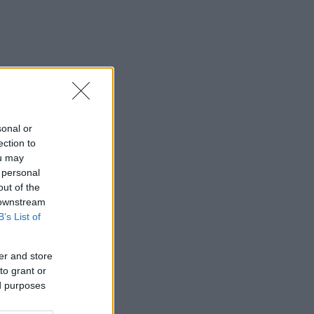
sonal or
ection to
ou may
 personal
out of the
 downstream
B’s List of
er and store
to grant or
ed purposes