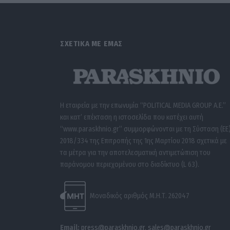
ΣΧΕΤΙΚΑ ΜΕ ΕΜΑΣ
Η εταιρεία με την επωνυμία “POLITICAL MEDIA GROUP A.E.”
και κατ’ επέκταση η ιστοσελίδα που κατέχει αυτή
“www.paraskhnio.gr” συμμορφώνονται με τη Σύσταση (ΕΕ
2018/334 της Επιτροπής της 1ης Μαρτίου 2018 σχετικά με
τα μέτρα για την αποτελεσματική αντιμετώπιση του
παράνομου περιεχομένου στο διαδίκτυο (L 63).
Μοναδικός αριθμός Μ.Η.Τ. 262047
Email:
press@paraskhnio.gr
,
sales@paraskhnio.gr