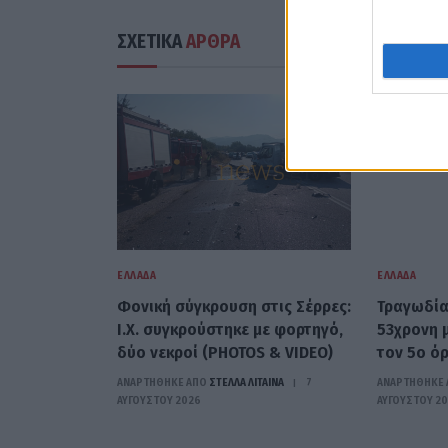
ΣΧΕΤΙΚΑ
ΑΡΘΡΑ
ΕΛΛΆΔΑ
ΕΛΛΆΔΑ
Φονική σύγκρουση στις Σέρρες:
Τραγωδία
Ι.Χ. συγκρούστηκε με φορτηγό,
53χρονη 
δύο νεκροί (PHOTOS & VIDEO)
τον 5ο ό
ΑΝΑΡΤΗΘΗΚΕ ΑΠΟ
ΣΤΈΛΛΑ ΛΊΤΑΙΝΑ
7
ΑΝΑΡΤΗΘΗΚΕ 
ΑΥΓΟΎΣΤΟΥ 2026
ΑΥΓΟΎΣΤΟΥ 2