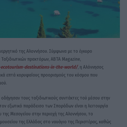
ενεργητικό της Αλοννήσου. Σύμφωνα με το έγκυρο
 Ταξιδιωτικών πρακτόρων, ABTA Magazine,
ecotourism-destinations-in-the-world/
, η Αλόννησος
ικά επτά κορυφαίους προορισμούς του κόσμου που
μού.
υ οδήγησαν τους ταξιδιωτικούς συντάκτες τού μέσου στην
ον εξωτικό παράδεισο των Σποράδων είναι η λειτουργία
 της Μεσογείου στην περιοχή της Αλοννήσου, το
ουσείου της Ελλάδας στο ναυάγιο της Περιστέρας, καθώς