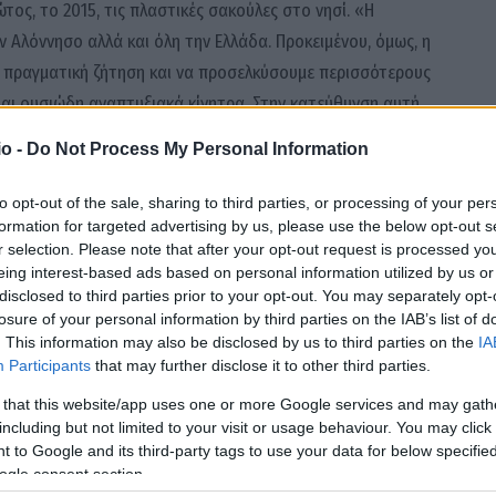
ος, το 2015, τις πλαστικές σακούλες στο νησί. «Η
 Αλόννησο αλλά και όλη την Ελλάδα. Προκειμένου, όμως, η
 πραγματική ζήτηση και να προσελκύσουμε περισσότερους
ται ουσιώδη αναπτυξιακά κίνητρα. Στην κατεύθυνση αυτή,
ροτάσεις, ώστε να αξιοποιηθεί κατάλληλα το ναυάγιο της
o -
Do Not Process My Personal Information
υ εθνικού καταδυτικού τουρισμού μας», δήλωσε ο
to opt-out of the sale, sharing to third parties, or processing of your per
formation for targeted advertising by us, please use the below opt-out s
r selection. Please note that after your opt-out request is processed y
από Αμερική, Ευρώπη, Αφρική και Ωκεανία. Την κορυφή
eing interest-based ads based on personal information utilized by us or
άρκο και το προστατευόμενο «δάσος σύννεφου», στη
disclosed to third parties prior to your opt-out. You may separately opt-
ός ελληνικός προορισμός της κατάταξης και ακολουθούν η
losure of your personal information by third parties on the IAB’s list of
. This information may also be disclosed by us to third parties on the
IA
ς της, το Σαν Φρανσίσκο ως μία από τις πλέον φιλικές
Participants
that may further disclose it to other third parties.
ρέα της Γαλλικής Πολυνησίας για τα μέτρα προστασίας της
 that this website/app uses one or more Google services and may gath
ιάσωσης της άγριας πανίδας και τέλος η Σλοβενία για τη
including but not limited to your visit or usage behaviour. You may click 
υ περιβάλλοντος που έχει επιτύχει.
 to Google and its third-party tags to use your data for below specifi
ogle consent section.