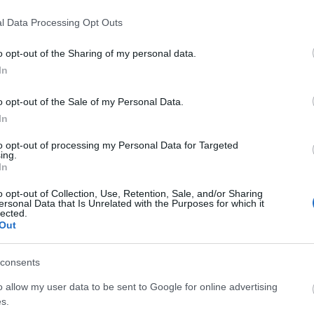
l Data Processing Opt Outs
o opt-out of the Sharing of my personal data.
In
o opt-out of the Sale of my Personal Data.
Facebook
Twitter
Pinterest
LinkedIn
Tumblr
Email
In
to opt-out of processing my Personal Data for Targeted
ing.
ΡΟ
ΕΠΌΜΕΝΟ ΆΡΘΡΟ
In
ls
Τα πρωτοσέλιδα των τοπικών εφημερίδων
o opt-out of Collection, Use, Retention, Sale, and/or Sharing
ersonal Data that Is Unrelated with the Purposes for which it
lected.
Out
consents
o allow my user data to be sent to Google for online advertising
s.