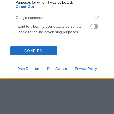
Purposes for which it was collected.
Opted Out
ΔΙΕΘΝΉ
Google consents
Αμπντούλ Ελ-Σαγέντ: Ο «αντισυστημικός» υποψήφιος
I want to allow my user data to be sent to
που αναστατώνει Δημοκρατικούς και
Google for online advertising purposes.
Ρεπουμπλικανούς στο Μίσιγκαν
ΑΝΑΡΤΗΘΗΚΕ ΑΠΟ
DKATSAMADOU
5 ΑΥΓΟΎΣΤΟΥ 2026
CONFIRM
Data Deletion
Data Access
Privacy Policy