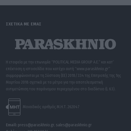
ΣΧΕΤΙΚΑ ΜΕ ΕΜΑΣ
Η εταιρεία με την επωνυμία “POLITICAL MEDIA GROUP A.E.” και κατ’
επέκταση η ιστοσελίδα που κατέχει αυτή “www.paraskhnio.gr”
συμμορφώνονται με τη Σύσταση (ΕΕ) 2018/334 της Επιτροπής της 1ης
Μαρτίου 2018 σχετικά με τα μέτρα για την αποτελεσματική
αντιμετώπιση του παράνομου περιεχομένου στο διαδίκτυο (L 63).
Μοναδικός αριθμός Μ.Η.Τ. 262047
Email:
press@paraskhnio.gr
,
sales@paraskhnio.gr