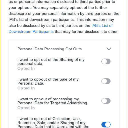
us or personal information disclosed to third parties prior to
your opt-out. You may separately opt-out of the further
disclosure of your personal information by third parties on the
IAB’s list of downstream participants. This information may
also be disclosed by us to third parties on the
IAB’s List of
Downstream Participants
that may further disclose it to other
ΔΙΕΘΝΉ
third parties.
Το Ιράν ανεβάζει τους τόνους: «Το Ορμούζ θα ανοίξει
Please note that this website/app uses one or more Google
Personal Data Processing Opt Outs
όταν κινηθούν οι ΗΠΑ»
services and may gather and store information including but
not limited to your visit or usage behaviour. You may click to
I want to opt-out of the Sharing of my
ΑΝΑΡΤΗΘΗΚΕ ΑΠΟ
ΣΤΈΛΛΑ ΛΊΤΑΙΝΑ
6 ΑΥΓΟΎΣΤΟΥ 2026
personal data.
grant or deny consent to Google and its third-party tags to
Opted In
use your data for below specified purposes in below Google
consent section.
I want to opt-out of the Sale of my
Personal Data.
Opted In
I want to opt-out of processing my
Personal Data for Targeted Advertising.
Opted In
I want to opt-out of Collection, Use,
Retention, Sale, and/or Sharing of my
Personal Data that Is Unrelated with the