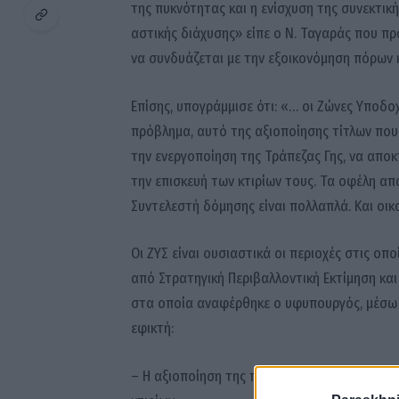
της πυκνότητας και η ενίσχυση της συνεκτικ
αστικής διάχυσης» είπε ο Ν. Ταγαράς που π
να συνδυάζεται με την εξοικονόμηση πόρων κ
Επίσης, υπογράμμισε ότι: «… οι Ζώνες Υποδο
πρόβλημα, αυτό της αξιοποίησης τίτλων που 
την ενεργοποίηση της Τράπεζας Γης, να απο
την επισκευή των κτιρίων τους. Τα οφέλη α
Συντελεστή δόμησης είναι πολλαπλά. Και οικο
Οι ΖΥΣ είναι ουσιαστικά οι περιοχές στις οπ
από Στρατηγική Περιβαλλοντική Εκτίμηση κα
στα οποία αναφέρθηκε ο υφυπουργός, μέσω
εφικτή:
– Η αξιοποίηση της περίσσειας συντελεστή 