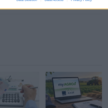
από το Χριστουγεννιάτικο Λαϊκό Λαχείο