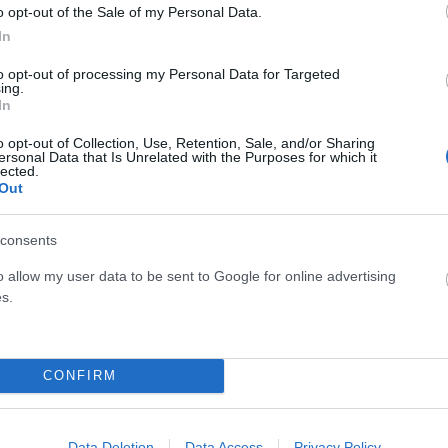
o opt-out of the Sale of my Personal Data.
ας, Γιώργος Στασινός: «Το πρόγραμμα εκπόνησης Ζωνών
In
ος παράγοντας για την ολοκλήρωση του πολεοδομικού
να τελειώσουμε μια και καλή με ένα σύνθετο τεχνικό και
to opt-out of processing my Personal Data for Targeted
ing.
τεία επί δεκαετίες. Για να αποδεσμευθούν επιτέλους
In
α να βοηθήσουμε στην πράξη την αποκατάσταση των
o opt-out of Collection, Use, Retention, Sale, and/or Sharing
ουμε σε περισσότερο πράσινο στις πόλεις μας. Για να
ersonal Data that Is Unrelated with the Purposes for which it
lected.
ς Γης».
Out
consents
o allow my user data to be sent to Google for online advertising
s.
Facebook
Twitter
Pinterest
LinkedIn
Tumblr
Email
CONFIRM
ΡΟ
ΕΠΌΜΕΝΟ ΆΡΘΡΟ
δη
Στην Αττική ο μεγάλος λαχνός του 1,5 εκατ. ευρώ
Data Deletion
Data Access
Privacy Policy