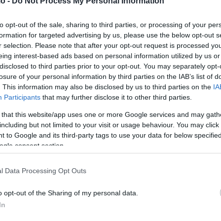
o -
Do Not Process My Personal Information
to opt-out of the sale, sharing to third parties, or processing of your per
οδομημένες πόλεις με χαμηλό κόστος
formation for targeted advertising by us, please use the below opt-out s
r selection. Please note that after your opt-out request is processed y
ούμενων οικοπέδων ή οικοπέδων που υπόκεινται σε
eing interest-based ads based on personal information utilized by us or
disclosed to third parties prior to your opt-out. You may separately opt-
τικών τους (πχ ιστορικά κέντρα), όπως και εν τέλει
losure of your personal information by third parties on the IAB’s list of
. This information may also be disclosed by us to third parties on the
IA
ς.
Participants
that may further disclose it to other third parties.
 that this website/app uses one or more Google services and may gath
ελεί ένα πολύ φιλικό προς το Περιβάλλον πολεοδομικό
including but not limited to your visit or usage behaviour. You may click 
όροι σε δίκτυα και υποδομές, διότι ενισχύεται η δόμηση
 to Google and its third-party tags to use your data for below specifi
ogle consent section.
τυγχάνεται η αρχή της συνεκτικής πόλης.
l Data Processing Opt Outs
νεργοποίηση της Μεταφοράς του Συντελεστή Δόμησης,
, αυτή της αξιοποίησης των τίτλων που κατέχουν οι
o opt-out of the Sharing of my personal data.
τιρίων, καθώς θα μπορούν να εκμεταλλευτούν το υπόλοιπο
In
Τράπεζας Γης. Στη σημασία που έχει αυτό, στάθηκε και ο