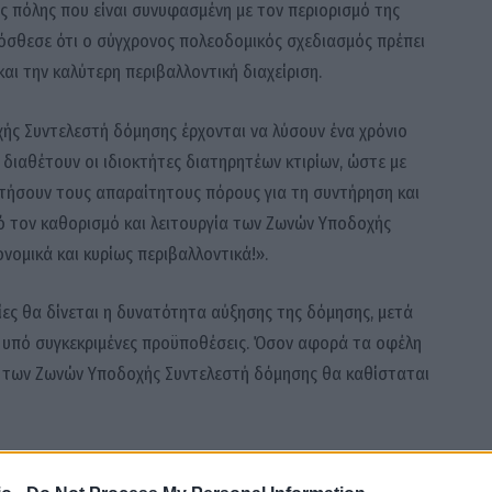
ής πόλης που είναι συνυφασμένη με τον περιορισμό της
ρόσθεσε ότι ο σύγχρονος πολεοδομικός σχεδιασμός πρέπει
αι την καλύτερη περιβαλλοντική διαχείριση.
χής Συντελεστή δόμησης έρχονται να λύσουν ένα χρόνιο
διαθέτουν οι ιδιοκτήτες διατηρητέων κτιρίων, ώστε με
κτήσουν τους απαραίτητους πόρους για τη συντήρηση και
πό τον καθορισμό και λειτουργία των Ζωνών Υποδοχής
νομικά και κυρίως περιβαλλοντικά!».
οίες θα δίνεται η δυνατότητα αύξησης της δόμησης, μετά
ι υπό συγκεκριμένες προϋποθέσεις. Όσον αφορά τα οφέλη
 των Ζωνών Υποδοχής Συντελεστή δόμησης θα καθίσταται
δόμησης που διαθέτουν οι ιδιοκτήτες των διατηρητέων