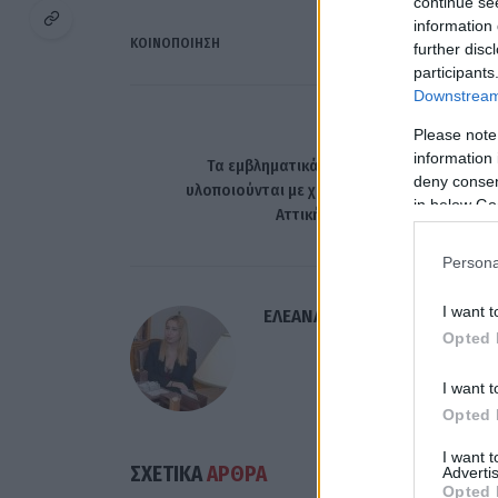
continue se
information 
ΚΟΙΝΟΠΟΊΗΣΗ
further disc
participants
Downstream 
Please note
ΠΡΟΗΓΟΎΜΕΝΟ ΆΡΘ
information 
Τα εμβληματικά έργα της Περιφέρειας π
deny consent
υλοποιούνται με χρηματοδότηση από το Π
in below Go
Αττικής παρουσιάζει ο Πατούλ
Persona
I want t
ΕΛΕΑΝΑ ΖΑΜΠΑΡΑ
Opted 
I want t
Opted 
I want 
ΣΧΕΤΙΚΑ
ΑΡΘΡΑ
Advertis
Opted 