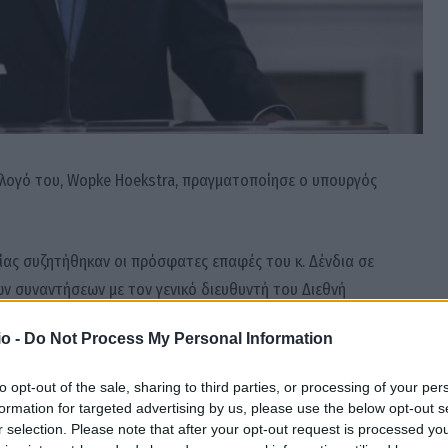
όλογό του, Wopke Hoekstra, πραγματοποίησε ο υπουργός
νίας συζητήθηκαν οι πρόσφατες επαφές του κ. Δένδια σε
ων συναντήσεων με τον γενικό διευθυντή του Διεθνή
ι και τη γγ του ΟΑΣΕ, Χέλγκα Σμιντ, καθώς και η
o -
Do Not Process My Personal Information
κή ανάρτηστη του υπουργείου Εξωτερικών στο twitter.
to opt-out of the sale, sharing to third parties, or processing of your per
formation for targeted advertising by us, please use the below opt-out s
τερικών
Χέλγκα Σμιντ
r selection. Please note that after your opt-out request is processed y