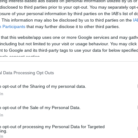
eing interest-based ads based on personal information utilized by us or
disclosed to third parties prior to your opt-out. You may separately opt-
losure of your personal information by third parties on the IAB’s list of
Facebook
Twitter
Pinterest
LinkedIn
Tumblr
Email
. This information may also be disclosed by us to third parties on the
IA
Participants
that may further disclose it to other third parties.
 that this website/app uses one or more Google services and may gath
ΡΟ
ΕΠΌΜΕΝΟ ΆΡΘΡΟ
including but not limited to your visit or usage behaviour. You may click 
ου
Αυτή είναι η έπαυλη του Ερντογάν στο Βόσπορο
 to Google and its third-party tags to use your data for below specifi
ΕΠ
που θα συναντήσει τον Μητσοτάκη
ogle consent section.
ης
l Data Processing Opt Outs
o opt-out of the Sharing of my personal data.
In
o opt-out of the Sale of my Personal Data.
In
to opt-out of processing my Personal Data for Targeted
ing.
In