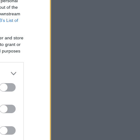
 personal
out of the
 downstream
B’s List of
er and store
to grant or
ed purposes