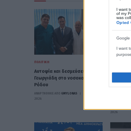
I want t
of my P
was col
Opted 
Google 
I want t
purpose
ΠΟΛΙΤΙΚΉ
ΠΟΛΙΤΙΚΉ
Αυτοψία και δεσμεύσεις Άδωνι
Σταύρος 
Γεωργιάδη στο νοσοκομείο της
δημιουργ
Ρόδου
θέσεις ε
εξειδίκευ
ΑΝΑΡΤΗΘΗΚΕ ΑΠΟ
GMYLONAS
7 ΑΥΓΟΎΣΤΟΥ
(VIDEO)
2026
ΑΝΑΡΤΗΘΗΚΕ 
2026