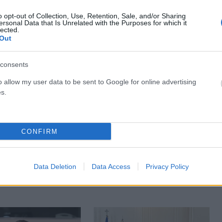
o opt-out of Collection, Use, Retention, Sale, and/or Sharing
ersonal Data that Is Unrelated with the Purposes for which it
lected.
Out
consents
o allow my user data to be sent to Google for online advertising
s.
ΠΟΛΙΤΙΚΉ
Καλαφάτης: Έχουμε
Κώστας Τσουκαλάς: Όσο
ήσει 20.000 νέες
συνεχίζονται οι αρχειοθετήσεις
CONFIRM
ργασίας υψηλής
οι σκιές μεγαλώνουν
σης σε 7 χρόνια
ΑΝΑΡΤΗΘΗΚΕ ΑΠΟ
GMYLONAS
7 ΑΥΓΟΎΣΤΟΥ
Data Deletion
Data Access
Privacy Policy
2026
ΑΠΟ
GMYLONAS
7 ΑΥΓΟΎΣΤΟΥ