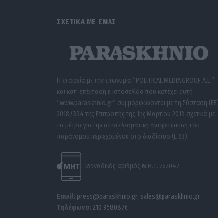
ΣΧΕΤΙΚΑ ΜΕ ΕΜΑΣ
Η εταιρεία με την επωνυμία “POLITICAL MEDIA GROUP A.E.”
και κατ’ επέκταση η ιστοσελίδα που κατέχει αυτή
“www.paraskhnio.gr” συμμορφώνονται με τη Σύσταση (ΕΕ
2018/334 της Επιτροπής της 1ης Μαρτίου 2018 σχετικά με
τα μέτρα για την αποτελεσματική αντιμετώπιση του
παράνομου περιεχομένου στο διαδίκτυο (L 63).
Μοναδικός αριθμός Μ.Η.Τ. 262047
Email:
press@paraskhnio.gr
,
sales@paraskhnio.gr
Τηλέφωνο:
210 9580876