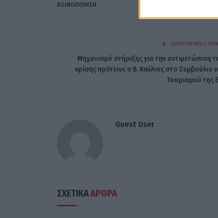
ΚΟΙΝΟΠΟΊΗΣΗ
ΠΡΟΗΓΟΎΜΕΝΟ ΆΡΘ
Μηχανισμό στήριξης για την αντιμετώπιση τ
κρίσης πρότεινε ο Β. Κικίλιας στο Συμβούλιο υ
Τουρισμού της Ε
Guest User
ΣΧΕΤΙΚΑ
ΑΡΘΡΑ