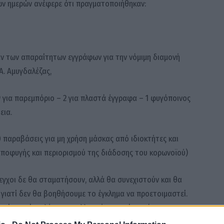
ων ημερών ανέφερε ότι πραγματοποιήθηκαν:
ν των απαραίτητων εγγράφων για την νόμιμη διαμονή
Α. Αμυγδαλέζας,
9 για παρεμπόριο – 2 για πλαστά έγγραφα – 1 φυγόποινος
εια.
 παραβάσεις για μη χρήση μάσκας από ιδιοκτήτες και
ποφυγής και περιορισμού της διάδοσης του κορωνοϊού)
εγχοι δε θα σταματήσουν, αλλά θα συνεχιστούν και θα
ι γιατί δεν θα βοηθήσουμε το έγκλημα να προετοιμαστεί.
ίς γιατί το λέει και η ελληνική κοινωνία», τόνισε.