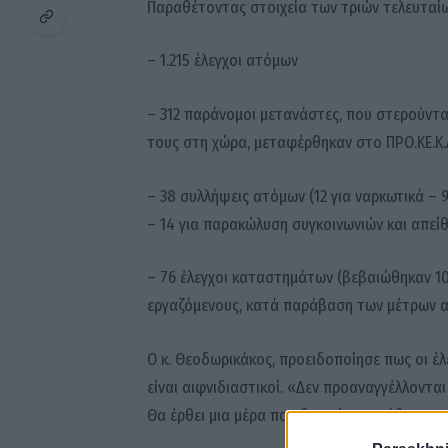
Παραθέτοντας στοιχεία των τριών τελευταί
– 1.215 έλεγχοι ατόμων
– 312 παράνομοι μετανάστες, που στερούντα
τους στη χώρα, μεταφέρθηκαν στο ΠΡΟ.ΚΕ.Κ.
– 38 συλλήψεις ατόμων (12 για ναρκωτικά – 
– 14 για παρακώλυση συγκοινωνιών και απείθ
– 76 έλεγχοι καταστημάτων (βεβαιώθηκαν 10
εργαζόμενους, κατά παράβαση των μέτρων α
Ο κ. Θεοδωρικάκος, προειδοποίησε πως οι έλ
είναι αιφνιδιαστικοί. «Δεν προαναγγέλλοντα
Θα έρθει μια μέρα που θα πείτε μπράβο και εσε