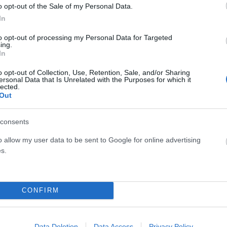
γχους που έχουν πραγματοποιηθεί από τις αρχές του έτους
o opt-out of the Sale of my Personal Data.
In
ώσεις, έγιναν 81 ανακλήσεις αδειών και σφραγίσεις χώρων
ήθειας. Οι πολλοί έλεγχοι έγιναν από την 1/2 ως 11/3. 932
to opt-out of processing my Personal Data for Targeted
ing.
ανακλήσεις, δηλαδή μετά τη δολοφονία του Άλκη! Αυτή
In
 ελέγχους αλλά οι έλεγχοι εντατικοποιήθηκαν τη τελευταία
o opt-out of Collection, Use, Retention, Sale, and/or Sharing
ersonal Data that Is Unrelated with the Purposes for which it
lected.
Out
παρέλθει η περίοδος της δημιουργίας των νέων λεσχών-
ξη του νέου ποδοσφαιρικού πρωταθλήματος, η αστυνομία
consents
 την υλοποίηση των προβλεπόμενων.
o allow my user data to be sent to Google for online advertising
s.
CONFIRM
Data Deletion
Data Access
Privacy Policy