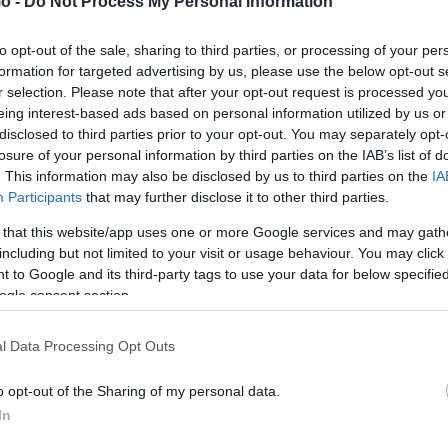
o -
Do Not Process My Personal Information
μενη χαμηλή και μεσαία παραβατικότητα σημείωσε πτώση
πρώτη περίοδο δηλαδή, πριν την καραντίνα», εξήγησε ο
to opt-out of the sale, sharing to third parties, or processing of your per
formation for targeted advertising by us, please use the below opt-out s
 είναι όλα τέλεια και καλά! Τέλεια και καλά υπάρχουν μόνο
r selection. Please note that after your opt-out request is processed y
νηση εργάζεται με σχέδιο αποφασιστικότητα και σκληρή
eing interest-based ads based on personal information utilized by us or
α μειώνεται».
disclosed to third parties prior to your opt-out. You may separately opt-
losure of your personal information by third parties on the IAB’s list of
. This information may also be disclosed by us to third parties on the
IA
ού, ο κ. Θεοδωρικάκος, τόνισε πως η βία δεν μπορεί να
Participants
that may further disclose it to other third parties.
ιδεοληπτική πολιτική που οφείλεται στην ανάγκη του να
 that this website/app uses one or more Google services and may gath
 «περιοριστεί η αποσυσπείρωση των ψηφοφόρων σας».
including but not limited to your visit or usage behaviour. You may click 
γός είπε πως ο χώρος στον οποίο μαζεύονταν οι δολοφόνοι
 to Google and its third-party tags to use your data for below specifi
ogle consent section.
ος φιλάθλων ομάδας αλλά χώρος νοικιασμένος από δύο
l Data Processing Opt Outs
γουμένως κανέναν. Δεν υπήρχαν στοιχεία γι’ αυτούς που
o opt-out of the Sharing of my personal data.
αδήποτε υπόθεση», εξήγησε.
In