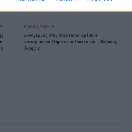
Facebook
Twitter
Pinterest
LinkedIn
Tumblr
Email
ΡΟ
ΕΠΌΜΕΝΟ ΆΡΘΡΟ
ης
Συναγερμός στην Ορεστιάδα: Βρέθηκε
π.
αντιαρματικό βλήμα σε πολυκατοικία – Κίνδυνος
.Ε
έκρηξης