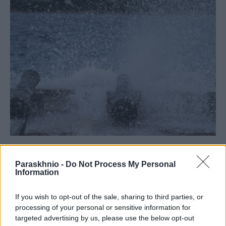
ΕΛΛΆΔΑ
Ισχυροί άνεμοι έως 9 μποφόρ και πολύ υψηλές
Paraskhnio -
Do Not Process My Personal
Information
θερμοκρασίες -Συναγερμός για πυρκαγιές τις επόμενες
ημέρες
If you wish to opt-out of the sale, sharing to third parties, or
ΑΝΑΡΤΗΘΗΚΕ ΑΠΟ
ΕΛΕΑΝΑ ΖΑΜΠΑΡΑ
8 ΑΥΓΟΎΣΤΟΥ 2026
processing of your personal or sensitive information for
targeted advertising by us, please use the below opt-out