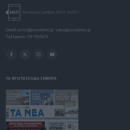
Μοναδικός αριθμός Μ.Η.Τ. 262047
Email:
press@paraskhnio.gr
,
sales@paraskhnio.gr
Τηλέφωνο:
210 9580876
Facebook
X
Instagram
YouTube
(Twitter)
ΤΑ ΠΡΩΤΟΣΕΛΙΔΑ ΣΗΜΕΡΑ