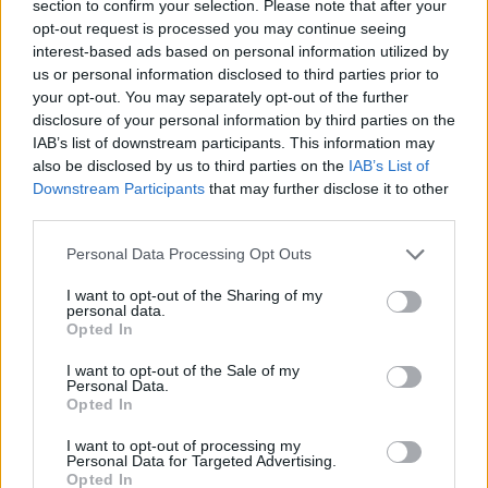
section to confirm your selection. Please note that after your
opt-out request is processed you may continue seeing
interest-based ads based on personal information utilized by
us or personal information disclosed to third parties prior to
your opt-out. You may separately opt-out of the further
disclosure of your personal information by third parties on the
IAB’s list of downstream participants. This information may
also be disclosed by us to third parties on the
IAB’s List of
Downstream Participants
that may further disclose it to other
third parties.
Please note that this website/app uses one or more Google
Personal Data Processing Opt Outs
services and may gather and store information including but
ΕΛΛΆΔΑ
not limited to your visit or usage behaviour. You may click to
I want to opt-out of the Sharing of my
personal data.
Χαλκιδική: Τραυματίστηκε 8χρονος στο κεφάλι μετά
grant or deny consent to Google and its third-party tags to
Opted In
από βουτιά στη θάλασσα
use your data for below specified purposes in below Google
consent section.
I want to opt-out of the Sale of my
ΑΝΑΡΤΗΘΗΚΕ ΑΠΟ
ΕΛΕΑΝΑ ΖΑΜΠΑΡΑ
8 ΑΥΓΟΎΣΤΟΥ 2026
Personal Data.
Opted In
I want to opt-out of processing my
Personal Data for Targeted Advertising.
Opted In