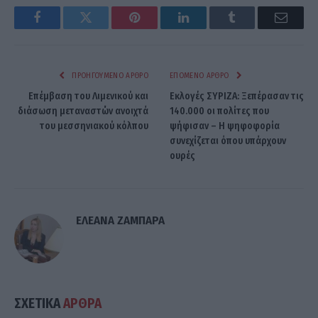
Facebook
Twitter
Pinterest
LinkedIn
Tumblr
Email
ΠΡΟΗΓΟΎΜΕΝΟ ΆΡΘΡΟ
ΕΠΌΜΕΝΟ ΆΡΘΡΟ
Επέμβαση του Λιμενικού και
Εκλογές ΣΥΡΙΖΑ: Ξεπέρασαν τις
διάσωση μεταναστών ανοιχτά
140.000 οι πολίτες που
του μεσσηνιακού κόλπου
ψήφισαν – Η ψηφοφορία
συνεχίζεται όπου υπάρχουν
ουρές
ΕΛΕΑΝΑ ΖΑΜΠΑΡΑ
ΣΧΕΤΙΚΑ
ΑΡΘΡΑ