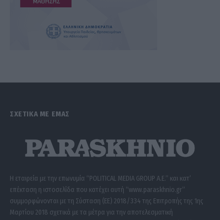
ΣΧΕΤΙΚΑ ΜΕ ΕΜΑΣ
Η εταιρεία με την επωνυμία “POLITICAL MEDIA GROUP A.E.” και κατ’
επέκταση η ιστοσελίδα που κατέχει αυτή “www.paraskhnio.gr”
συμμορφώνονται με τη Σύσταση (ΕΕ) 2018/334 της Επιτροπής της 1ης
Μαρτίου 2018 σχετικά με τα μέτρα για την αποτελεσματική