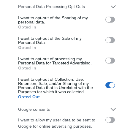
Please note that this website/app uses one or more Google
Personal Data Processing Opt Outs
Lamda Development
Οδυσσέας Αθανασίου
services and may gather and store information including but
not limited to your visit or usage behaviour. You may click to
I want to opt-out of the Sharing of my
personal data.
grant or deny consent to Google and its third-party tags to
Opted In
use your data for below specified purposes in below Google
consent section.
I want to opt-out of the Sale of my
Facebook
Twitter
Pinterest
LinkedIn
Tumblr
Email
Personal Data.
Opted In
I want to opt-out of processing my
ΠΡΟΗΓΟΎΜΕΝΟ ΆΡΘΡΟ
ΕΠΌΜΕΝΟ ΆΡΘΡΟ
Personal Data for Targeted Advertising.
Δείτε τα πρωτοσέλιδα των
Τι κρύβεται πίσω από το
Opted In
αθλητικών εφημερίδων
«Μητσοτάκης γιοκ» του
I want to opt-out of Collection, Use,
Ερντογάν
Retention, Sale, and/or Sharing of my
Personal Data that Is Unrelated with the
Purposes for which it was collected.
Opted Out
gmylonas
Google consents
I want to allow my user data to be sent to
Google for online advertising purposes.