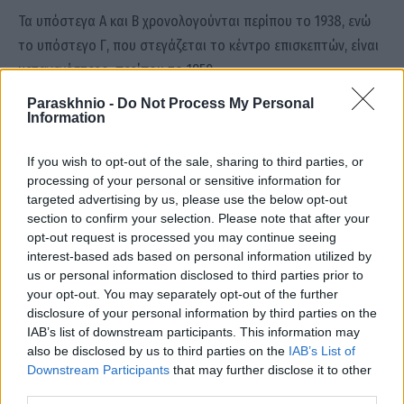
Τα υπόστεγα Α και Β χρονολογούνται περίπου το 1938, ενώ
το υπόστεγο Γ, που στεγάζεται το κέντρο επισκεπτών, είναι
μεταγενέστερο, περίπου το 1950.
Paraskhnio -
Do Not Process My Personal
Η είσοδος είναι δωρεάν, ενώ απαιτείται προκράτηση θέσης
Information
μέσω της ιστοσελίδας
If you wish to opt-out of the sale, sharing to third parties, or
https://www.experiencecentre.theellinikon.com.gr. Το Κέντρο
processing of your personal or sensitive information for
Επισκεπτών βρίσκεται μέσα στο Experience Park, το νέο
targeted advertising by us, please use the below opt-out
βιωματικό πάρκο το οποίο είναι πλέον ανοιχτό για το κοινό
section to confirm your selection. Please note that after your
opt-out request is processed you may continue seeing
από τις 10:00 μέχρι τις 23:00 καθημερινά.
interest-based ads based on personal information utilized by
us or personal information disclosed to third parties prior to
Η πρόσβαση στο Κέντρο γίνεται από τη Λεωφόρο
your opt-out. You may separately opt-out of the further
Βουλιαγμένης, πολύ κοντά στη στάση Μετρό Ελληνικό. Για τη
disclosure of your personal information by third parties on the
IAB’s list of downstream participants. This information may
διευκόλυνση των επισκεπτών υπάρχει χώρος ελεύθερης
also be disclosed by us to third parties on the
IAB’s List of
στάθμευσης στο Πάρκο, ο οποίος εξυπηρετεί και τους
Downstream Participants
that may further disclose it to other
επισκέπτες του Experience Centre.
third parties.