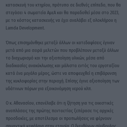
κατασκευή του κτηρίου, πρότυπο σε διεθνές επίπεδο, που θα
στεγάσει 4 σωματεία AμεΑ και θα παραδοθεί μέσα στο 2023,
με το κόστος κατασκευής να έχει αναλάβει εξ ολοκλήρου η
Lamda Development.
Όπως επισημάνθηκε μεταξύ άλλων οι κατεδαφίσεις έγιναν
μετά από μια σειρά μελετών που προβλέπουν μεταξύ άλλων
το διαχωρισμό και την αξιοποίηση υλικών, μέσα από
διαδικασίες ανακύκλωσης και μάλιστα εντός του εργοταξίου
κατά ένα μεγάλο μέρος, ώστε να αποφευχθεί η επιβάρυνση
της κυκλοφορίας στην περιοχή. Επίσης έγινε αξιοποίηση των
υδάτινων πόρων για εξοικονόμηση νερού κλπ.
Ο κ. Αθανασίου, επανέλαβε ότι η ζήτηση για τις οικιστικές
αναπλάσεις της πρώτης πενταετίας ξεπέρασε τις αρχικές
προσδοκίες, με αποτέλεσμα οι προπωλήσεις να φέρνουν
σημαντικά κεφάλαια στην εταιρία. Ο διευθύνων σύμβουλος