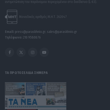
αντιμετώπιση του παράνομου περιεχομένου στο διαδίκτυο (L 63).
Μοναδικός αριθμός Μ.Η.Τ. 262047
Email:
press@paraskhnio.gr
,
sales@paraskhnio.gr
Τηλέφωνο:
210 9580876
Facebook
X
Instagram
YouTube
(Twitter)
ΤΑ ΠΡΩΤΟΣΕΛΙΔΑ ΣΗΜΕΡΑ