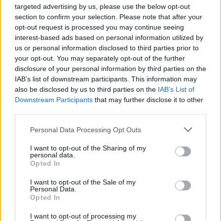
targeted advertising by us, please use the below opt-out
section to confirm your selection. Please note that after your
opt-out request is processed you may continue seeing
interest-based ads based on personal information utilized by
us or personal information disclosed to third parties prior to
your opt-out. You may separately opt-out of the further
disclosure of your personal information by third parties on the
IAB’s list of downstream participants. This information may
also be disclosed by us to third parties on the
IAB’s List of
Downstream Participants
that may further disclose it to other
third parties.
ΔΙΕΘΝΉ
Please note that this website/app uses one or more Google
Personal Data Processing Opt Outs
EKTAKTO: Συναγερμός στη Βόρεια Καρολίνα: Πολλοί
services and may gather and store information including but
not limited to your visit or usage behaviour. You may click to
I want to opt-out of the Sharing of my
νεκροί από αιματηρούς πυροβολισμούς σε κατοικία –
personal data.
grant or deny consent to Google and its third-party tags to
Σε εξέλιξη οι έρευνες
Opted In
use your data for below specified purposes in below Google
ΑΝΑΡΤΗΘΗΚΕ ΑΠΟ
DKATSAMADOU
5 ΑΥΓΟΎΣΤΟΥ 2026
consent section.
I want to opt-out of the Sale of my
Personal Data.
Opted In
I want to opt-out of processing my