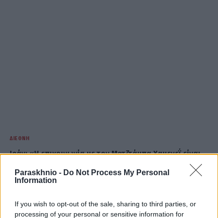
ΔΙΕΘΝΉ
Ιράν: «Η επικοινωνία με τον Μοτζτάμπα Χαμενεΐ είναι
πολύ δύσκολη» παραδέχεται ο Πεζεσκιάν – Ερωτήματα
Paraskhnio -
Do Not Process My Personal
για την εξουσία πίσω από τις κλειστές πόρτες
Information
ΑΝΑΡΤΗΘΗΚΕ ΑΠΟ
DKATSAMADOU
5 ΑΥΓΟΎΣΤΟΥ 2026
If you wish to opt-out of the sale, sharing to third parties, or
processing of your personal or sensitive information for