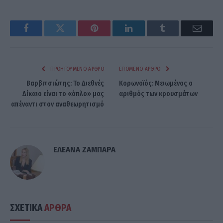
Facebook
Twitter
Pinterest
LinkedIn
Tumblr
Email
ΠΡΟΗΓΟΎΜΕΝΟ ΆΡΘΡΟ
ΕΠΌΜΕΝΟ ΆΡΘΡΟ
Βαρβιτσιώτης: Το Διεθνές
Κορωνοϊός: Μειωμένος ο
Δίκαιο είναι το «όπλο» μας
αριθμός των κρουσμάτων
απέναντι στον αναθεωρητισμό
ΕΛΕΑΝΑ ΖΑΜΠΑΡΑ
ΣΧΕΤΙΚΑ
ΑΡΘΡΑ