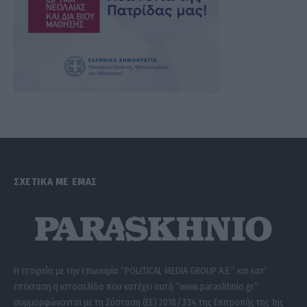
ΣΧΕΤΙΚΑ ΜΕ ΕΜΑΣ
Η εταιρεία με την επωνυμία “POLITICAL MEDIA GROUP A.E.” και κατ’
επέκταση η ιστοσελίδα που κατέχει αυτή “www.paraskhnio.gr”
συμμορφώνονται με τη Σύσταση (ΕΕ) 2018/334 της Επιτροπής της 1ης