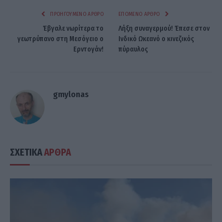
ΠΡΟΗΓΟΎΜΕΝΟ ΆΡΘΡΟ
ΕΠΌΜΕΝΟ ΆΡΘΡΟ
Έβγαλε νωρίτερα το
Λήξη συναγερμού! Έπεσε στον
γεωτρύπανο στη Μεσόγειο ο
Ινδικό Ωκεανό ο κινεζικός
Ερντογάν!
πύραυλος
gmylonas
ΣΧΕΤΙΚΑ
ΑΡΘΡΑ