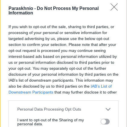
Paraskhnio -
Do Not Process My Personal
Information
If you wish to opt-out of the sale, sharing to third parties, or
processing of your personal or sensitive information for
ΕΛΛΆΔΑ
targeted advertising by us, please use the below opt-out
Ροδόπη: Δύο συλλήψεις για παράνομη μεταφορά
section to confirm your selection. Please note that after your
μεταναστών
opt-out request is processed you may continue seeing
interest-based ads based on personal information utilized by
ΑΝΑΡΤΗΘΗΚΕ ΑΠΟ
ΕΛΕΑΝΑ ΖΑΜΠΑΡΑ
9 ΑΥΓΟΎΣΤΟΥ 2026
us or personal information disclosed to third parties prior to
your opt-out. You may separately opt-out of the further
disclosure of your personal information by third parties on the
IAB’s list of downstream participants. This information may
also be disclosed by us to third parties on the
IAB’s List of
Downstream Participants
that may further disclose it to other
third parties.
Please note that this website/app uses one or more Google
Personal Data Processing Opt Outs
services and may gather and store information including but
not limited to your visit or usage behaviour. You may click to
I want to opt-out of the Sharing of my
personal data.
grant or deny consent to Google and its third-party tags to