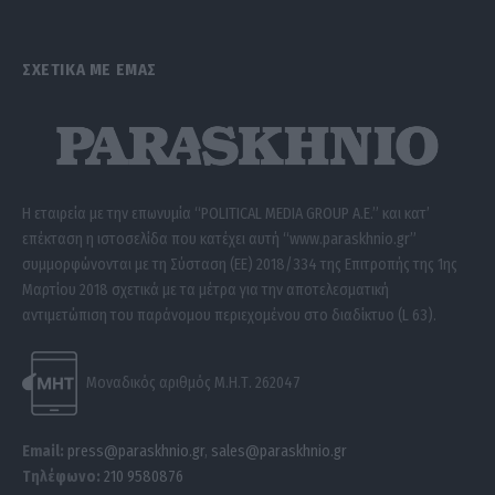
ΣΧΕΤΙΚΑ ΜΕ ΕΜΑΣ
Η εταιρεία με την επωνυμία “POLITICAL MEDIA GROUP A.E.” και κατ’
επέκταση η ιστοσελίδα που κατέχει αυτή “www.paraskhnio.gr”
συμμορφώνονται με τη Σύσταση (ΕΕ) 2018/334 της Επιτροπής της 1ης
Μαρτίου 2018 σχετικά με τα μέτρα για την αποτελεσματική
αντιμετώπιση του παράνομου περιεχομένου στο διαδίκτυο (L 63).
Μοναδικός αριθμός Μ.Η.Τ. 262047
Email:
press@paraskhnio.gr
,
sales@paraskhnio.gr
Τηλέφωνο:
210 9580876