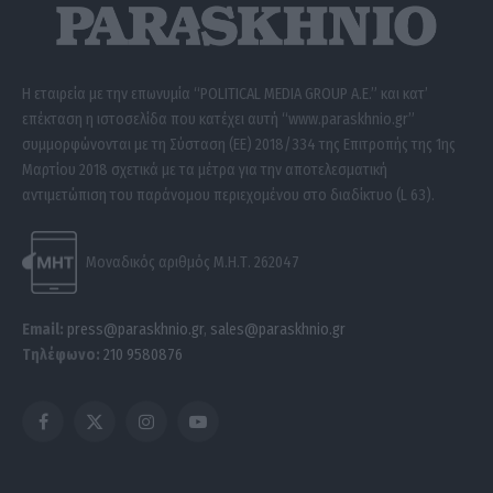
Η εταιρεία με την επωνυμία “POLITICAL MEDIA GROUP A.E.” και κατ’
επέκταση η ιστοσελίδα που κατέχει αυτή “www.paraskhnio.gr”
συμμορφώνονται με τη Σύσταση (ΕΕ) 2018/334 της Επιτροπής της 1ης
Μαρτίου 2018 σχετικά με τα μέτρα για την αποτελεσματική
αντιμετώπιση του παράνομου περιεχομένου στο διαδίκτυο (L 63).
Μοναδικός αριθμός Μ.Η.Τ. 262047
Email:
press@paraskhnio.gr
,
sales@paraskhnio.gr
Τηλέφωνο:
210 9580876
Facebook
X
Instagram
YouTube
(Twitter)