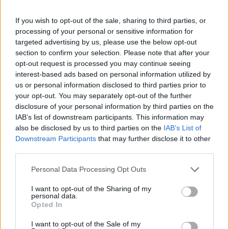
ΔΙΕΘΝΉ
If you wish to opt-out of the sale, sharing to third parties, or
Ιαπωνία: Η στιγμή που τα 7,1 Ρίχτερ «μπαίνουν» στο
processing of your personal or sensitive information for
χειρουργείο (VIDEO)
targeted advertising by us, please use the below opt-out
section to confirm your selection. Please note that after your
ΑΝΑΡΤΗΘΗΚΕ ΑΠΟ
ΣΤΈΛΛΑ ΛΊΤΑΙΝΑ
7 ΑΥΓΟΎΣΤΟΥ 2026
opt-out request is processed you may continue seeing
interest-based ads based on personal information utilized by
us or personal information disclosed to third parties prior to
your opt-out. You may separately opt-out of the further
disclosure of your personal information by third parties on the
IAB’s list of downstream participants. This information may
also be disclosed by us to third parties on the
IAB’s List of
Downstream Participants
that may further disclose it to other
third parties.
Please note that this website/app uses one or more Google
Personal Data Processing Opt Outs
services and may gather and store information including but
not limited to your visit or usage behaviour. You may click to
I want to opt-out of the Sharing of my
personal data.
grant or deny consent to Google and its third-party tags to
Opted In
use your data for below specified purposes in below Google
ΔΙΕΘΝΉ
consent section.
I want to opt-out of the Sale of my
Μακελειό στην Ταϊλάνδη: 14χρονος σκότωσε παππού