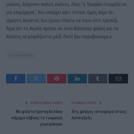
εικόνες, δείχνουν παλιές εικόνες. Λένε “η Τουρκία ετοιμάζεται
για επιχείρηση”, δεν υπάρχει κάτι τέτοιο. Εμείς λέμε ότι
είμαστε δυνατοί, δεν έχουν τίποτα να πουν στο τραπέζι.
Λέμε ότι το Αιγαίο πρέπει να είναι θάλασσα φιλίας και τα
πλούτη να μοιράζονται μαζί. Ποτέ δεν παραβιάσαμε.»
Χουλουσί Ακάρ
Facebook
Twitter
Pinterest
LinkedIn
Tumblr
Email
ΠΡΟΗΓΟΎΜΕΝΟ ΆΡΘΡΟ
ΕΠΌΜΕΝΟ ΆΡΘΡΟ
Με φιέστα Ερντογάν λύνει
Στις φλόγες ιστιοφόρο στους
σήμερα κάβους το τουρκικό
Αντιπαξούς
γεωτρύπανο