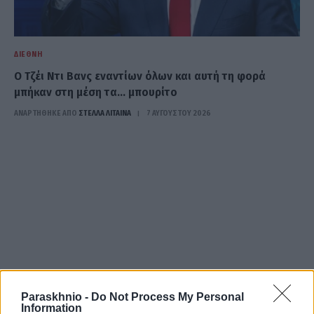
ΔΙΕΘΝΉ
Ο Τζέι Ντι Βανς εναντίων όλων και αυτή τη φορά
μπήκαν στη μέση τα… μπουρίτο
ΑΝΑΡΤΗΘΗΚΕ ΑΠΟ
ΣΤΈΛΛΑ ΛΊΤΑΙΝΑ
7 ΑΥΓΟΎΣΤΟΥ 2026
Paraskhnio -
Do Not Process My Personal
Information