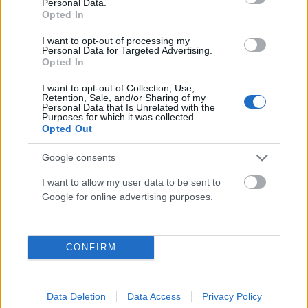
Personal Data.
και γιαγιά και άνοιξε πυρ στο σχολείο – 7 νεκροί
Opted In
(VIDEO)
I want to opt-out of processing my
ΑΝΑΡΤΗΘΗΚΕ ΑΠΟ
ΣΤΈΛΛΑ ΛΊΤΑΙΝΑ
7 ΑΥΓΟΎΣΤΟΥ 2026
Personal Data for Targeted Advertising.
Opted In
I want to opt-out of Collection, Use,
Retention, Sale, and/or Sharing of my
Personal Data that Is Unrelated with the
Purposes for which it was collected.
Opted Out
Google consents
I want to allow my user data to be sent to
Google for online advertising purposes.
CONFIRM
ΔΙΕΘΝΉ
Συρία: Έκρηξη βόμβας σε μίνι λεωφορείο –
Τουλάχιστον 2 νεκροί, αρκετοί τραυματίες (video)
Data Deletion
Data Access
Privacy Policy