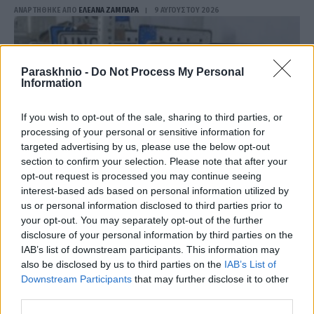
ΑΝΑΡΤΗΘΗΚΕ ΑΠΟ
ΕΛΕΑΝΑ ΖΑΜΠΑΡΑ
9 ΑΥΓΟΎΣΤΟΥ 2026
Paraskhnio -
Do Not Process My Personal
Information
If you wish to opt-out of the sale, sharing to third parties, or
processing of your personal or sensitive information for
targeted advertising by us, please use the below opt-out
section to confirm your selection. Please note that after your
opt-out request is processed you may continue seeing
interest-based ads based on personal information utilized by
us or personal information disclosed to third parties prior to
your opt-out. You may separately opt-out of the further
ΕΛΛΆΔΑ
disclosure of your personal information by third parties on the
Τέλος στις χρονοβόρες διαδικασίες: Οριστική λύση στο
IAB’s list of downstream participants. This information may
ζήτημα των πινακίδων κυκλοφορίας
also be disclosed by us to third parties on the
IAB’s List of
Downstream Participants
that may further disclose it to other
ΑΝΑΡΤΗΘΗΚΕ ΑΠΟ
ΕΛΕΑΝΑ ΖΑΜΠΑΡΑ
9 ΑΥΓΟΎΣΤΟΥ 2026
third parties.