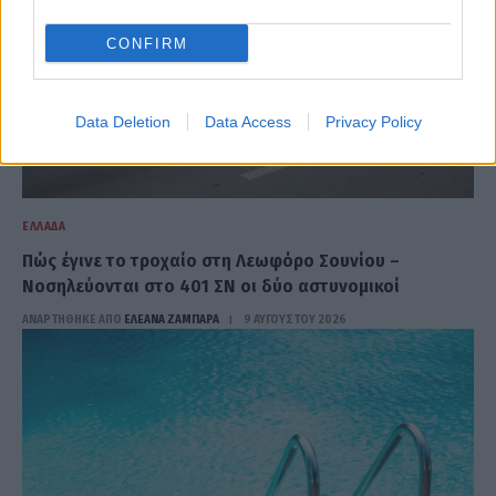
CONFIRM
Data Deletion
Data Access
Privacy Policy
ΕΛΛΆΔΑ
Πώς έγινε το τροχαίο στη Λεωφόρο Σουνίου –
Νοσηλεύονται στο 401 ΣΝ οι δύο αστυνομικοί
ΑΝΑΡΤΗΘΗΚΕ ΑΠΟ
ΕΛΕΑΝΑ ΖΑΜΠΑΡΑ
9 ΑΥΓΟΎΣΤΟΥ 2026