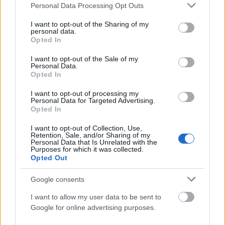
Please note that this website/app uses one or more Google
Personal Data Processing Opt Outs
services and may gather and store information including but
not limited to your visit or usage behaviour. You may click to
I want to opt-out of the Sharing of my
personal data.
grant or deny consent to Google and its third-party tags to
Opted In
use your data for below specified purposes in below Google
consent section.
I want to opt-out of the Sale of my
Personal Data.
Opted In
I want to opt-out of processing my
Personal Data for Targeted Advertising.
Opted In
I want to opt-out of Collection, Use,
ΕΛΛΆΔΑ
Retention, Sale, and/or Sharing of my
Personal Data that Is Unrelated with the
Εκρηκτικό κοκτέιλ με 40άρια και 8 μποφόρ –
Purposes for which it was collected.
Opted Out
Ενισχύονται οι άνεμοι τις επόμενες ημέρες
ΑΝΑΡΤΗΘΗΚΕ ΑΠΟ
ΕΛΕΑΝΑ ΖΑΜΠΑΡΑ
9 ΑΥΓΟΎΣΤΟΥ 2026
Google consents
I want to allow my user data to be sent to
Google for online advertising purposes.