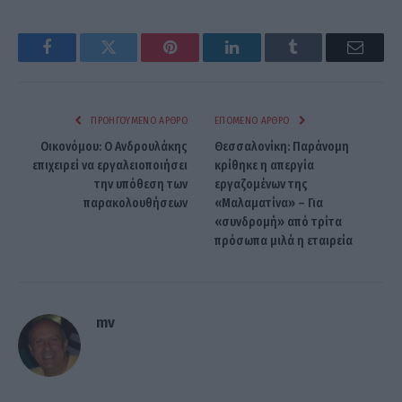
Facebook
Twitter
Pinterest
LinkedIn
Tumblr
Email
ΠΡΟΗΓΟΎΜΕΝΟ ΆΡΘΡΟ
ΕΠΌΜΕΝΟ ΆΡΘΡΟ
Οικονόμου: Ο Ανδρουλάκης
Θεσσαλονίκη: Παράνομη
επιχειρεί να εργαλειοποιήσει
κρίθηκε η απεργία
την υπόθεση των
εργαζομένων της
παρακολουθήσεων
«Μαλαματίνα» – Για
«συνδρομή» από τρίτα
πρόσωπα μιλά η εταιρεία
mv