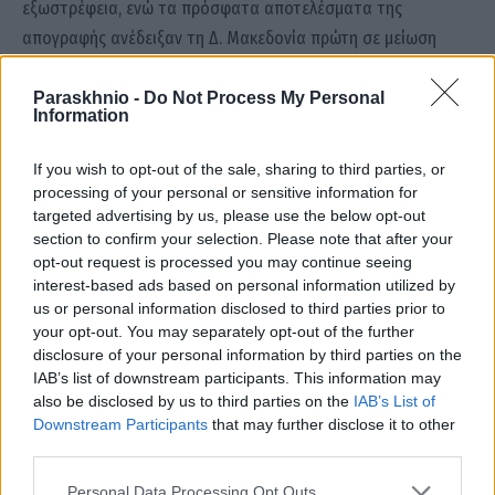
εξωστρέφεια, ενώ τα πρόσφατα αποτελέσματα της
απογραφής ανέδειξαν τη Δ. Μακεδονία πρώτη σε μείωση
πληθυσμού για την περίοδο 2011-2021. Δυστυχώς, ο τόπος
μας μίκρυνε πολύ τα προηγούμενα χρόνια και υπάρχουν
Paraskhnio -
Do Not Process My Personal
Information
βαριές ευθύνες όσων κατείχαν πολιτικές ή άλλες καίριες
θέσεις στον αναπτυξιακό σχεδιασμό της περιοχής μας.
If you wish to opt-out of the sale, sharing to third parties, or
processing of your personal or sensitive information for
Ποια είναι η εντονότερη αγωνία που εκφράζουν σε εσάς οι
targeted advertising by us, please use the below opt-out
section to confirm your selection. Please note that after your
πολίτες αυτό το διάστημα;
opt-out request is processed you may continue seeing
interest-based ads based on personal information utilized by
Είμαι σε διαρκή επικοινωνία με τους συμπολίτες μου και σε
us or personal information disclosed to third parties prior to
συνεχή συνεργασία με όλους τους επαγγελματικούς κλάδους.
your opt-out. You may separately opt-out of the further
disclosure of your personal information by third parties on the
Ο καθένας έχει τις ιδιαίτερες ανησυχίες του: Οι γουναράδες
IAB’s list of downstream participants. This information may
μας την απαγόρευση εξαγωγών στη Ρωσία, οι αγρότες μας
also be disclosed by us to third parties on the
IAB’s List of
τις ζημιές λόγω των ακραίων καιρικών φαινομένων, οι
Downstream Participants
that may further disclose it to other
third parties.
επαγγελματίες τα αυξημένα λειτουργικά και προμηθευτικά
βάρη. Η εντονότερη ανησυχία καταγράφεται στο ενεργειακό
Please note that this website/app uses one or more Google
Personal Data Processing Opt Outs