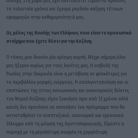
συνοχή. Στη χώρα μας έχει συντελεστεί τεράστια πρόοδος
τα τελευταία χρόνια και έχουμε ραγδαία αύξηση τέτοιων
εφαρμογών στην καθημερινότητά μας.
Ως μέλος της Βουλής των Ελλήνων, ποιο είναι το προσωπικό
στοίχημα που έχετε θέσει για την Κοζάνη;
Ο τόπος μου διανύει μία κρίσιμη καμπή. Μέχρι σήμερα,όλοι
μας ήξεραν κυρίως για τους λιγνίτες μας. Η εισβολή της
Ρωσίας στην Ουκρανία είναι η μετάβαση σε φιλικότερες για
το περιβάλλον μορφές ενέργειας. Η απολιγνιτοποίηση και οι
επιπτώσεις της στους κοινωνικούς και οικονομικούς δείκτες
του Νομού Κοζάνης είχαν ξεκινήσει πριν από 12 χρόνια αλλά
κανείς δεν προνόησε να εκπονήσει ένα πρόγραμμα που θα
αντισταθμίσει το αναπτυξιακό, οικονομικό και εργασιακό
έλλειμμα από τη μείωση της λιγνιτοπαραγωγής. Είμαστε η
περιοχή με τη μεγαλύτερη ανεργία,τη χαμηλότερη