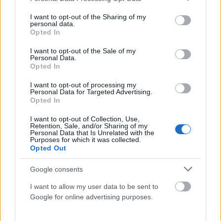
κόστος. Υπάρχει όμως εμπιστοσύνη στους χειρισμούς της
services and may gather and store information including but
not limited to your visit or usage behaviour. You may click to
I want to opt-out of the Sharing of my
κυβέρνησης. Ο πολίτης ξέρει ότι ο Μητσοτάκης θα πάρει τις
personal data.
grant or deny consent to Google and its third-party tags to
Opted In
σωστές αποφάσεις και θα δώσει την αναγκαία στήριξη στην
use your data for below specified purposes in below Google
κοινωνία.
consent section.
I want to opt-out of the Sale of my
Personal Data.
Opted In
Για έναν μάχιμο βουλευτή, που είναι και ταυτόχρονα
ελεύθερος επαγγελματίας και πατέρας δύο μικρών παιδιών,
I want to opt-out of processing my
Personal Data for Targeted Advertising.
υπάρχει ελεύθερος χρόνος.
Opted In
I want to opt-out of Collection, Use,
Μακάρι η ημέρα να είχε 48 ώρες. Προσπαθώ να ισορροπήσω
Retention, Sale, and/or Sharing of my
Personal Data that Is Unrelated with the
τις ανάγκες και τις υποχρεώσεις, αλλά τα κοινοβουλευτικά
Purposes for which it was collected.
Opted Out
καθήκοντα είναι ιδιαίτερα απαιτητικά. Είναι βαριά η φανέλα
του πρώτου βουλευτή του Νομού Κοζάνης και έχω απόλυτη
Google consents
συναίσθηση της ευθύνης που αυτή συνεπάγεται.Από την
I want to allow my user data to be sent to
πρώτη ημέρα της εκλογής μου,αγωνίζομαι να δικαιώσω την
Google for online advertising purposes.
εμπιστοσύνη των συμπολιτών μου. Η πολιτική θέλει θυσίες, κι
αν τα καταφέρνω, αυτό οφείλεται στην απίστευτη στήριξη