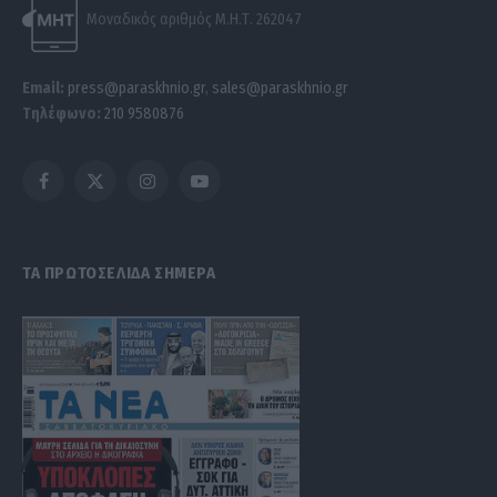
Μοναδικός αριθμός Μ.Η.Τ. 262047
Email:
press@paraskhnio.gr
,
sales@paraskhnio.gr
Τηλέφωνο:
210 9580876
Facebook
X
Instagram
YouTube
(Twitter)
ΤΑ ΠΡΩΤΟΣΕΛΙΔΑ ΣΗΜΕΡΑ