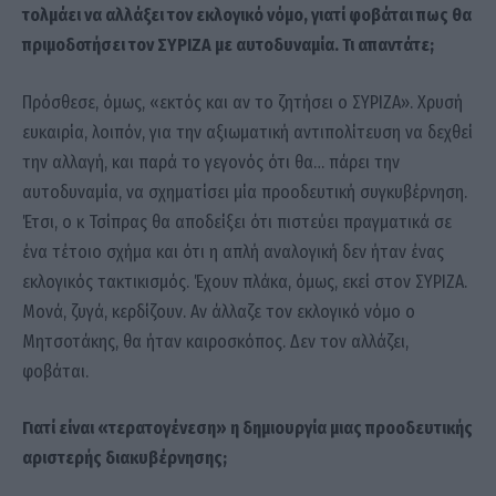
τολμάει να αλλάξει τον εκλογικό νόμο, γιατί φοβάται πως θα
πριμοδοτήσει τον ΣΥΡΙΖΑ με αυτοδυναμία. Τι απαντάτε;
Πρόσθεσε, όμως, «εκτός και αν το ζητήσει ο ΣΥΡΙΖΑ». Χρυσή
ευκαιρία, λοιπόν, για την αξιωματική αντιπολίτευση να δεχθεί
την αλλαγή, και παρά το γεγονός ότι θα… πάρει την
αυτοδυναμία, να σχηματίσει μία προοδευτική συγκυβέρνηση.
Έτσι, ο κ Τσίπρας θα αποδείξει ότι πιστεύει πραγματικά σε
ένα τέτοιο σχήμα και ότι η απλή αναλογική δεν ήταν ένας
εκλογικός τακτικισμός. Έχουν πλάκα, όμως, εκεί στον ΣΥΡΙΖΑ.
Μονά, ζυγά, κερδίζουν. Αν άλλαζε τον εκλογικό νόμο ο
Μητσοτάκης, θα ήταν καιροσκόπος. Δεν τον αλλάζει,
φοβάται.
Γιατί είναι «τερατογένεση» η δημιουργία μιας προοδευτικής
αριστερής διακυβέρνησης;