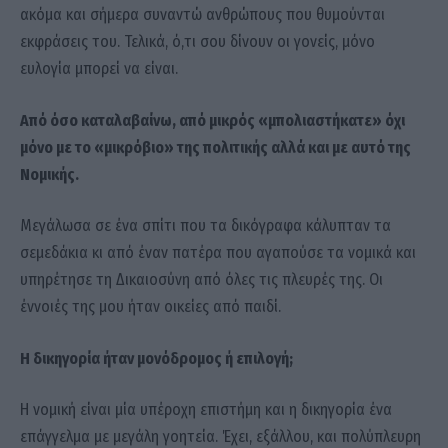
ακόμα και σήμερα συναντώ ανθρώπους που θυμούνται
εκφράσεις του. Τελικά, ό,τι σου δίνουν οι γονείς, μόνο
ευλογία μπορεί να είναι.
Από όσο καταλαβαίνω, από μικρός «μπολιαστήκατε» όχι
μόνο με το «μικρόβιο» της πολιτικής αλλά και με αυτό της
Νομικής.
Μεγάλωσα σε ένα σπίτι που τα δικόγραφα κάλυπταν τα
σεμεδάκια κι από έναν πατέρα που αγαπούσε τα νομικά και
υπηρέτησε τη Δικαιοσύνη από όλες τις πλευρές της. Οι
έννοιές της μου ήταν οικείες από παιδί.
Η δικηγορία ήταν μονόδρομος ή επιλογή;
Η νομική είναι μία υπέροχη επιστήμη και η δικηγορία ένα
επάγγελμα με μεγάλη γοητεία. Έχει, εξάλλου, και πολύπλευρη