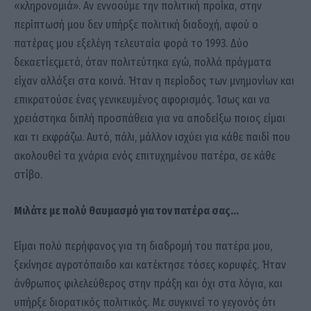
«κληρονομιά». Αν εννοούμε την πολιτική προίκα, στην
περίπτωσή μου δεν υπήρξε πολιτική διαδοχή, αφού ο
πατέρας μου εξελέγη τελευταία φορά το 1993. Δύο
δεκαετίεςμετά, όταν πολιτεύτηκα εγώ, πολλά πράγματα
είχαν αλλάξει στα κοινά. Ήταν η περίοδος των μνημονίων και
επικρατούσε ένας γενικευμένος αφορισμός. Ίσως και να
χρειάστηκα διπλή προσπάθεια για να αποδείξω ποιος είμαι
και τι εκφράζω. Αυτό, πάλι, μάλλον ισχύει για κάθε παιδί που
ακολουθεί τα χνάρια ενός επιτυχημένου πατέρα, σε κάθε
στίβο.
Μιλάτε με πολύ θαυμασμό για τον πατέρα σας…
Είμαι πολύ περήφανος για τη διαδρομή του πατέρα μου,
ξεκίνησε αγροτόπαιδο και κατέκτησε τόσες κορυφές. Ήταν
άνθρωπος φιλελεύθερος στην πράξη και όχι στα λόγια, και
υπήρξε διορατικός πολιτικός. Με συγκινεί το γεγονός ότι