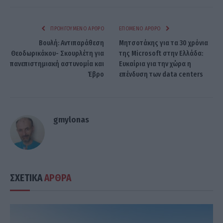
ΠΡΟΗΓΟΎΜΕΝΟ ΆΡΘΡΟ
ΕΠΌΜΕΝΟ ΆΡΘΡΟ
Βουλή: Αντιπαράθεση
Μητσοτάκης για τα 30 χρόνια
Θεοδωρικάκου- Σκουρλέτη για
της Microsoft στην Ελλάδα:
πανεπιστημιακή αστυνομία και
Ευκαίρια για την χώρα η
Έβρο
επένδυση των data centers
gmylonas
ΣΧΕΤΙΚΑ
ΑΡΘΡΑ