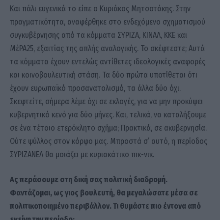
Και πάλι ευγενικά το είπε ο Κυριάκος Μητσοτάκης. Στην
πραγματικότητα, αναφέρθηκε στο ενδεχόμενο σχηματισμού
συγκυβέρνησης από τα κόμματα ΣΥΡΙΖΑ, ΚΙΝΑΛ, ΚΚΕ και
ΜέΡΑ25, εξαιτίας της απλής αναλογικής. Το σκέφτεστε; Αυτά
τα κόμματα έχουν εντελώς αντίθετες ιδεολογικές αναφορές
και κοινοβουλευτική στάση. Τα δύο πρώτα υποτίθεται ότι
έχουν ευρωπαϊκό προσανατολισμό, τα άλλα δύο όχι.
Σκεφτείτε, σήμερα λέμε όχι σε εκλογές, για να μην προκύψει
κυβερνητικό κενό για δύο μήνες. Και, τελικά, να καταλήξουμε
σε ένα τέτοιο ετερόκλητο σχήμα; Πρακτικά, σε ακυβερνησία.
Ούτε ψύλλος στον κόρφο μας. Μπροστά σ’ αυτό, η περίοδος
ΣΥΡΙΖΑΝΕΛ θα μοιάζει με κυριακάτικο πικ-νικ.
Ας περάσουμε στη δική σας πολιτική διαδρομή.
Φαντάζομαι, ως γιος βουλευτή, θα μεγαλώσατε μέσα σε
πολιτικοποιημένο περιβάλλον. Τι θυμάστε πιο έντονα από
εκείνη την περίοδο;