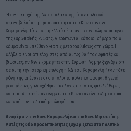
Ήταν η εποχή της Μεταπολίτευσης, όταν πολιτικά
ακτινοβολούσε η προσωπικότητα του Κωνσταντίνου
Καραμανλή. Τότε που η Ελλάδα έμπαινε στον σκληρό πυρήνα
της Ευρωπαϊκής Ένωσης. Διερωτώνται κάποιοι σήμερα ποιο
κόμμα είναι υπεύθυνο για τις μεταρρυθμίσεις στη χώρα. Η
αλήθεια είναι ότι ελάχιστες από αυτές θα ήταν εφικτές και
βιώσιμες, αν δεν είχαμε μπει στην Ευρώπη. Ας μην ξεχνάμε ότι
σε αυτή την ιστορική επιλογή η ΝΔ του Καραμανλή ήταν τότε
μόνη της απέναντι στο υπόλοιπο πολιτικό φάσμα. Η γενιά
μου πάντως γαλουχήθηκε ιδεολογικά από τις φιλελεύθερες
και προοδευτικές αντιλήψεις του Κωνσταντίνου Μητσοτάκη
και από τον πολιτικό ρεαλισμό του.
Αναφέρατε τον Κων. Καραμανλή και τον Κων. Μητσοτάκη.
Αυτές τις δύο προσωπικότητες ξεχωρίζεται στο πολιτικό