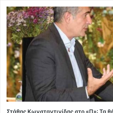
Στάθης Κωνσταντινίδης στο «Π»: Τα θ