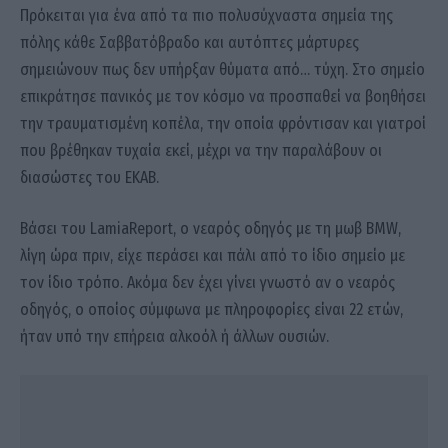
Πρόκειται για ένα από τα πιο πολυσύχναστα σημεία της
πόλης κάθε Σαββατόβραδο και αυτόπτες μάρτυρες
σημειώνουν πως δεν υπήρξαν θύματα από… τύχη. Στο σημείο
επικράτησε πανικός με τον κόσμο να προσπαθεί να βοηθήσει
την τραυματισμένη κοπέλα, την οποία φρόντισαν και γιατροί
που βρέθηκαν τυχαία εκεί, μέχρι να την παραλάβουν οι
διασώστες του ΕΚΑΒ.
Βάσει του LamiaReport, o νεαρός οδηγός με τη μωβ BMW,
λίγη ώρα πριν, είχε περάσει και πάλι από το ίδιο σημείο με
τον ίδιο τρόπο. Ακόμα δεν έχει γίνει γνωστό αν ο νεαρός
οδηγός, o οποίος σύμφωνα με πληροφορίες είναι 22 ετών,
ήταν υπό την επήρεια αλκοόλ ή άλλων ουσιών.