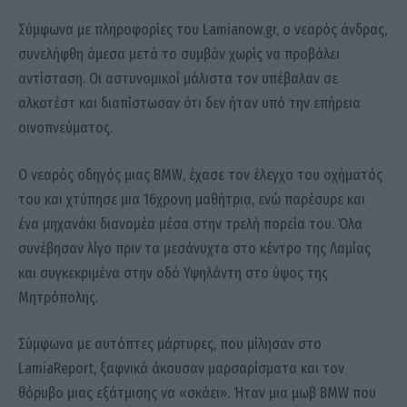
Σύμφωνα με πληροφορίες του Lamianow.gr, ο νεαρός άνδρας,
συνελήφθη άμεσα μετά το συμβάν χωρίς να προβάλει
αντίσταση. Οι αστυνομικοί μάλιστα τον υπέβαλαν σε
αλκοτέστ και διαπίστωσαν ότι δεν ήταν υπό την επήρεια
οινοπνεύματος.
Ο νεαρός οδηγός μιας BMW, έχασε τον έλεγχο του οχήματός
του και χτύπησε μια 16χρονη μαθήτρια, ενώ παρέσυρε και
ένα μηχανάκι διανομέα μέσα στην τρελή πορεία του. Όλα
συνέβησαν λίγο πριν τα μεσάνυχτα στο κέντρο της Λαμίας
και συγκεκριμένα στην οδό Υψηλάντη στο ύψος της
Μητρόπολης.
Σύμφωνα με αυτόπτες μάρτυρες, που μίλησαν στο
LamiaReport, ξαφνικά άκουσαν μαρσαρίσματα και τον
θόρυβο μιας εξάτμισης να «σκάει». Ήταν μια μωβ BMW που