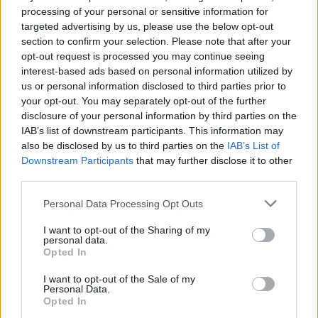
georgiosxt@gmail.com
processing of your personal or sensitive information for
targeted advertising by us, please use the below opt-out
section to confirm your selection. Please note that after your
opt-out request is processed you may continue seeing
interest-based ads based on personal information utilized by
us or personal information disclosed to third parties prior to
ΣΧΕΤΙΚΑ
ΑΡΘΡΑ
your opt-out. You may separately opt-out of the further
disclosure of your personal information by third parties on the
IAB’s list of downstream participants. This information may
also be disclosed by us to third parties on the
IAB’s List of
Downstream Participants
that may further disclose it to other
third parties.
Please note that this website/app uses one or more Google
Personal Data Processing Opt Outs
services and may gather and store information including but
not limited to your visit or usage behaviour. You may click to
I want to opt-out of the Sharing of my
personal data.
grant or deny consent to Google and its third-party tags to
Opted In
use your data for below specified purposes in below Google
consent section.
I want to opt-out of the Sale of my
Personal Data.
Opted In