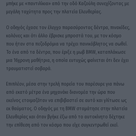
μπήκε με «παντιλίκια» από την οδό Καζούλη συνεχίζοντας με
μεγάλη ταχύτητα προς την πλατεία Ελευθερίας.
Ο οδηγός έχασε τον έλεγχο παρασύροντας δέντρα, πινακίδες,
κολόνες και ότι άλλο έβρισκε μπροστά του, με τον κόσμο
που ήταν στα πεζοδρόμια να τρέχει πανικόβλητος να σωθεί.
Το ένα από τα δέντρα, που έριξε η μωβ BMW, καταπλάκωσε
μια 16χρονη μαθήτρια, η οποία ευτυχώς φαίνεται ότι δεν έχει
τραυματιστεί σοβαρά.
Επιπλέον, μέσα στην τρελή πορεία του παρέσυρε για πάνω
από εκατό μέτρα ένα μηχανάκι διανομέα την ώρα που
εκείνος ετοιμαζόταν να επιβιβαστεί σε αυτό και γλίτωσε ως
εκ θαύματος. Ο οδηγός με τη BMW σταμάτησε στην πλατεία
Ελευθερίας και όταν βγήκε έξω από το αυτοκίνητο δέχτηκε
την επίθεση από τον κόσμο που είχε συγκεντρωθεί εκεί.