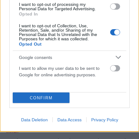
I want to opt-out of processing my
Personal Data for Targeted Advertising.
ΕΛΛΆΔΑ
Opted In
Marfin: Έφτασε στην Ελλάδα η 46χρονη κατηγορούμενη
I want to opt-out of Collection, Use,
– Αύριο οδηγείται στην Εισαγγελία
Retention, Sale, and/or Sharing of my
Personal Data that Is Unrelated with the
ΑΝΑΡΤΗΘΗΚΕ ΑΠΟ
ΆΛΚΗΣΤΗ ΓΑΤΟΠΟΎΛΟΥ
6 ΑΥΓΟΎΣΤΟΥ 2026
Purposes for which it was collected.
Opted Out
Google consents
I want to allow my user data to be sent to
Google for online advertising purposes.
CONFIRM
Data Deletion
Data Access
Privacy Policy
ΕΛΛΆΔΑ