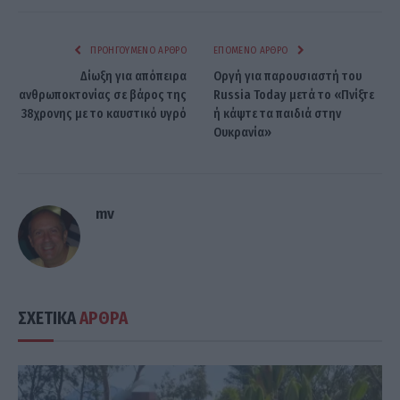
ΠΡΟΗΓΟΎΜΕΝΟ ΆΡΘΡΟ
ΕΠΌΜΕΝΟ ΆΡΘΡΟ
Δίωξη για απόπειρα
Οργή για παρουσιαστή του
ανθρωποκτονίας σε βάρος της
Russia Today μετά το «Πνίξτε
38χρονης με το καυστικό υγρό
ή κάψτε τα παιδιά στην
Ουκρανία»
mv
ΣΧΕΤΙΚΑ
ΑΡΘΡΑ