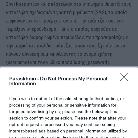
3ον) Κατάρτιζαν και απέστελλαν στα υποψήφια θύματά τους
κατάλληλα σχεδιασμένα γραπτά μηνύματα (SMS), τα οποία
εμφαίνονταν ότι προέρχονταν από την τράπεζά τους και
περιείχαν υπερσύνδεσμο – link, ο οποίος οδηγούσε σε
κατάλληλα διαμορφωμένο περιβάλλον, που προσομοίαζε με
την αρχική ιστοσελίδα τράπεζας, όπου τους ζητούνταν να
κάνουν σύνδεση συμπληρώνοντας το όνομα χρήστη
(username) και τον κωδικό πρόσβασης (password).
Συμπληρώνοντας τα στοιχεία τους για την είσοδο στο e-
Paraskhnio -
Do Not Process My Personal
Information
banking, τα μέλη της οργάνωσης αποκτούσαν άμεση
πρόσβαση στους λογαριασμούς τους και προέβαιναν στην
If you wish to opt-out of the sale, sharing to third parties, or
άμεση μεταφορά χρηματικών ποσών.
processing of your personal or sensitive information for
targeted advertising by us, please use the below opt-out
section to confirm your selection. Please note that after your
Περαιτέρω, για τη μεταφορά των χρημάτων που
opt-out request is processed you may continue seeing
αποσπούσαν από τα θύματά τους, χρησιμοποιούσαν
interest-based ads based on personal information utilized by
τραπεζικούς λογαριασμούς, τους οποίους προμηθεύονταν
us or personal information disclosed to third parties prior to