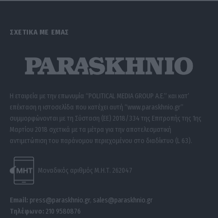
ΣΧΕΤΙΚΑ ΜΕ ΕΜΑΣ
Η εταιρεία με την επωνυμία “POLITICAL MEDIA GROUP A.E.” και κατ’
επέκταση η ιστοσελίδα που κατέχει αυτή “www.paraskhnio.gr”
συμμορφώνονται με τη Σύσταση (ΕΕ) 2018/334 της Επιτροπής της 1ης
Μαρτίου 2018 σχετικά με τα μέτρα για την αποτελεσματική
αντιμετώπιση του παράνομου περιεχομένου στο διαδίκτυο (L 63).
Μοναδικός αριθμός Μ.Η.Τ. 262047
Email:
press@paraskhnio.gr
,
sales@paraskhnio.gr
Τηλέφωνο:
210 9580876