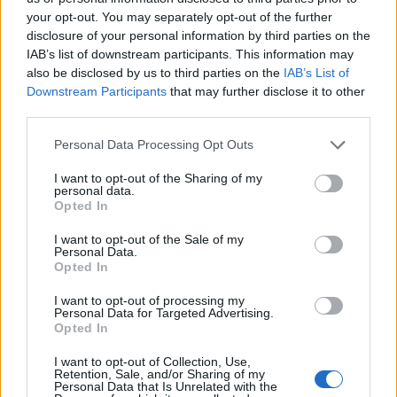
έναντι αμοιβής από άτομα, τα λεγόμενα money mules, που
your opt-out. You may separately opt-out of the further
disclosure of your personal information by third parties on the
βρίσκονται σε οικονομική ανάγκη, με την αμοιβή τους να
IAB’s list of downstream participants. This information may
κυμαίνεται από 200 έως 500 ευρώ. Παράλληλα, φρόντιζαν
also be disclosed by us to third parties on the
IAB’s List of
μέσω των κατόχων των λογαριασμών να έχουν
Downstream Participants
that may further disclose it to other
third parties.
ενεργοποιηθεί τα μέγιστα όρια αναλήψεων που τους
παρείχαν τα τραπεζικά ιδρύματα, έτσι ώστε ο κάθε
Please note that this website/app uses one or more Google
Personal Data Processing Opt Outs
services and may gather and store information including but
λογαριασμός να είναι στο μέγιστο βαθμό αξιοποιήσιμος.
not limited to your visit or usage behaviour. You may click to
I want to opt-out of the Sharing of my
personal data.
grant or deny consent to Google and its third-party tags to
Opted In
Επιπρόσθετα, μετά την ολοκλήρωση της πράξης, τα μέλη της
use your data for below specified purposes in below Google
οργάνωσης ενημέρωναν τους ανωτέρω δικαιούχους των
consent section.
I want to opt-out of the Sale of my
Personal Data.
λογαριασμών που χρησιμοποιήθηκαν, να δηλώσουν την
Opted In
απώλεια ή την κλοπή της τραπεζικής κάρτας που συνδέεται
I want to opt-out of processing my
με τον λογαριασμό.
Personal Data for Targeted Advertising.
Opted In
Επίσης, στις περιπτώσεις που είχαν αποκτήσει παρανόμως
I want to opt-out of Collection, Use,
πρόσβαση σε λογαριασμό θύματος, ο οποίος δεν διέθετε
Retention, Sale, and/or Sharing of my
Personal Data that Is Unrelated with the
χρήματα, τον καθιστούσαν ως «ενδιάμεσο σταθμό»