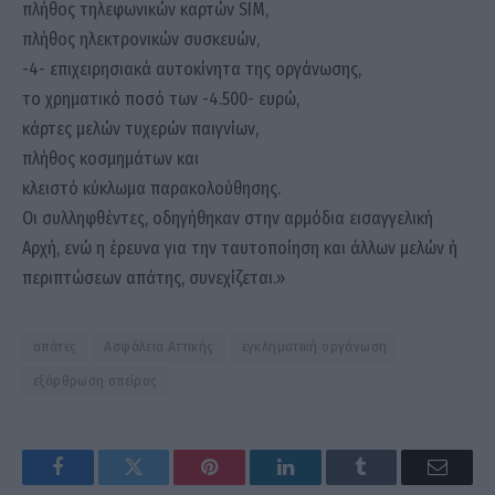
πλήθος τηλεφωνικών καρτών SIM,
πλήθος ηλεκτρονικών συσκευών,
-4- επιχειρησιακά αυτοκίνητα της οργάνωσης,
το χρηματικό ποσό των -4.500- ευρώ,
κάρτες μελών τυχερών παιγνίων,
πλήθος κοσμημάτων και
κλειστό κύκλωμα παρακολούθησης.
Οι συλληφθέντες, οδηγήθηκαν στην αρμόδια εισαγγελική
Αρχή, ενώ η έρευνα για την ταυτοποίηση και άλλων μελών ή
περιπτώσεων απάτης, συνεχίζεται.»
απάτες
Ασφάλεια Αττικής
εγκληματική οργάνωση
εξάρθρωση σπείρας
Facebook
Twitter
Pinterest
LinkedIn
Tumblr
Email