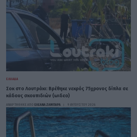
ΕΛΛΆΔΑ
Σοκ στο Λουτράκι: Βρέθηκε νεκρός 75χρονος δίπλα σε
κάδους σκουπιδιών (ωιδεο)
ΑΝΑΡΤΗΘΗΚΕ ΑΠΟ
ΕΛΕΑΝΑ ΖΑΜΠΑΡΑ
9 ΑΥΓΟΎΣΤΟΥ 2026