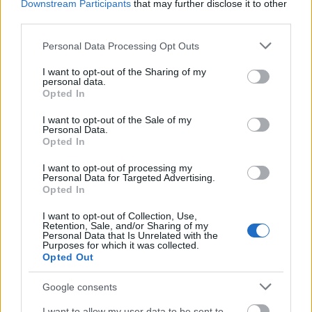
Downstream Participants
that may further disclose it to other
κατηγορείται για τον εμπρησμό
third parties.
ΑΝΑΡΤΗΘΗΚΕ ΑΠΟ
ΣΤΈΛΛΑ ΛΊΤΑΙΝΑ
6 ΑΥΓΟΎΣΤΟΥ 2026
Please note that this website/app uses one or more Google
Personal Data Processing Opt Outs
services and may gather and store information including but
not limited to your visit or usage behaviour. You may click to
I want to opt-out of the Sharing of my
personal data.
grant or deny consent to Google and its third-party tags to
Opted In
use your data for below specified purposes in below Google
consent section.
I want to opt-out of the Sale of my
Personal Data.
Opted In
I want to opt-out of processing my
Personal Data for Targeted Advertising.
Opted In
I want to opt-out of Collection, Use,
Retention, Sale, and/or Sharing of my
Personal Data that Is Unrelated with the
ΕΛΛΆΔΑ
Purposes for which it was collected.
Opted Out
Θρίλερ στον Μυστρά: «Αγαπούσε παθολογικά τους
γονείς του», λέει ο δικηγόρος του 55χρονου
Google consents
ΑΝΑΡΤΗΘΗΚΕ ΑΠΟ
ΣΤΈΛΛΑ ΛΊΤΑΙΝΑ
6 ΑΥΓΟΎΣΤΟΥ 2026
I want to allow my user data to be sent to