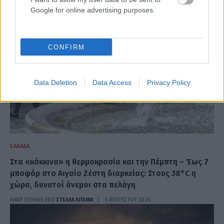
Google for online advertising purposes.
CONFIRM
Data Deletion
Data Access
Privacy Policy
ΕΛΛΆΔΑ
Στα «κόκκινα» η θερμοκρασία και την Πέμπτη – Έως 7
μποφόρ στο Αιγαίο Ζέστη διαρκείας: Στους 38°C η
χώρα, δυνατοί άνεμοι στα πελάγη
ΑΝΑΡΤΗΘΗΚΕ ΑΠΟ
ΣΤΈΛΛΑ ΛΊΤΑΙΝΑ
6 ΑΥΓΟΎΣΤΟΥ 2026