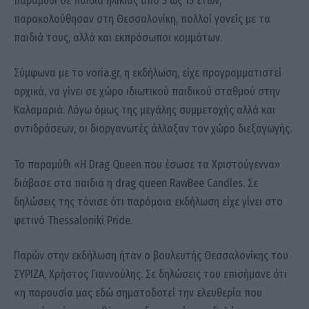
παραμύθι σε παιδιά ηλικίας από 3 ως 13 ετών,
παρακολούθησαν στη Θεσσαλονίκη, πολλοί γονείς με τα
παιδιά τους, αλλά και εκπρόσωποι κομμάτων.
Σύμφωνα με το voria.gr, η εκδήλωση, είχε προγραμματιστεί
αρχικά, να γίνει σε χώρο ιδιωτικού παιδικού σταθμού στην
Καλαμαριά. Λόγω όμως της μεγάλης συμμετοχής αλλά και
αντιδράσεων, οι διοργανωτές άλλαξαν τον χώρο διεξαγωγής.
Το παραμύθι «Η Drag Queen που έσωσε τα Χριστούγεννα»
διάβασε στα παιδιά η drag queen RawBee Candles. Σε
δηλώσεις της τόνισε ότι παρόμοια εκδήλωση είχε γίνει στο
φετινό Thessaloniki Pride.
Παρών στην εκδήλωση ήταν ο βουλευτής Θεσσαλονίκης του
ΣΥΡΙΖΑ, Χρήστος Γιαννούλης. Σε δηλώσεις του επισήμανε ότι
«η παρουσία μας εδώ σηματοδοτεί την ελευθερία που