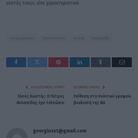
εαυτός τους», είπε χαρακτηριστικά.
«Drag queen»
Θεσσαλονίκη
παιδιά
παραμύθι
Facebook
Twitter
Pinterest
LinkedIn
Tumblr
Email
ΠΡΟΗΓΟΎΜΕΝΟ ΆΡΘΡΟ
ΕΠΌΜΕΝΟ ΆΡΘΡΟ
Τάσος Κωστής: Ο Πέτρος
Επίθεση στο πολιτικό γραφείο
Φιλιππίδης έχει τελειώσει
βουλευτή της ΝΔ
georgiosxt@gmail.com