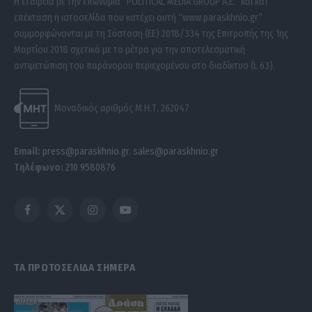
Η εταιρεία με την επωνυμία “POLITICAL MEDIA GROUP A.E.” και κατ’
επέκταση η ιστοσελίδα που κατέχει αυτή “www.paraskhnio.gr”
συμμορφώνονται με τη Σύσταση (ΕΕ) 2018/334 της Επιτροπής της 1ης
Μαρτίου 2018 σχετικά με τα μέτρα για την αποτελεσματική
αντιμετώπιση του παράνομου περιεχομένου στο διαδίκτυο (L 63).
Μοναδικός αριθμός Μ.Η.Τ. 262047
Email:
press@paraskhnio.gr
,
sales@paraskhnio.gr
Τηλέφωνο:
210 9580876
Facebook
X
Instagram
YouTube
(Twitter)
ΤΑ ΠΡΩΤΟΣΕΛΙΔΑ ΣΗΜΕΡΑ