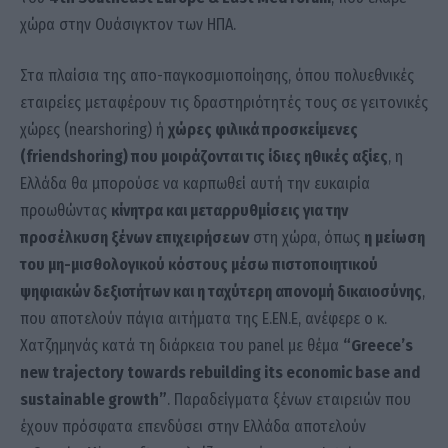
χώρα στην Ουάσιγκτον των ΗΠΑ.
Στα πλαίσια της απο-παγκοσμιοποίησης, όπου πολυεθνικές
εταιρείες μεταφέρουν τις δραστηριότητές τους σε γειτονικές
χώρες (nearshoring) ή
χώρες φιλικά προσκείμενες
(friendshoring) που μοιράζονται τις ίδιες ηθικές αξίες
, η
Ελλάδα θα μπορούσε να καρπωθεί αυτή την ευκαιρία
προωθώντας
κίνητρα και μεταρρυθμίσεις για την
προσέλκυση ξένων επιχειρήσεων
στη χώρα, όπως
η μείωση
του
μη-μισθολογικού κόστους μέσω πιστοποιητικού
ψηφιακών δεξιοτήτων και η ταχύτερη απονομή δικαιοσύνης
,
που αποτελούν πάγια αιτήματα της Ε.ΕΝ.Ε, ανέφερε ο κ.
Χατζημηνάς κατά τη διάρκεια του panel με θέμα
“Greece’s
new trajectory towards rebuilding its economic base and
sustainable growth”
. Παραδείγματα ξένων εταιρειών που
έχουν πρόσφατα επενδύσει στην Ελλάδα αποτελούν