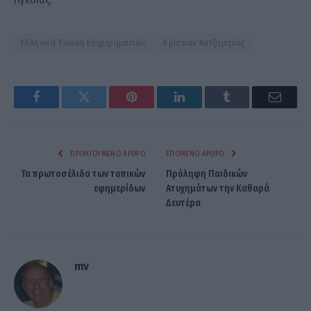
Ελληνική Ένωση Επιχειρηματιών
Κρίστιαν Χατζημηνάς
Facebook
Twitter
Pinterest
LinkedIn
Tumblr
Email
ΠΡΟΗΓΟΎΜΕΝΟ ΆΡΘΡΟ
ΕΠΌΜΕΝΟ ΆΡΘΡΟ
Τα πρωτοσέλιδα των τοπικών
Πρόληψη Παιδικών
εφημερίδων
Ατυχημάτων την Καθαρά
Δευτέρα
mv