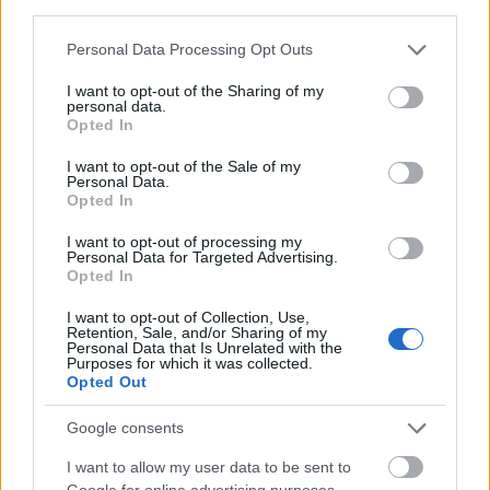
third parties.
που «μεταμορφώνει» τον εκθεσιακό χώρο
ΑΝΑΡΤΗΘΗΚΕ ΑΠΟ
ΆΛΚΗΣΤΗ ΓΑΤΟΠΟΎΛΟΥ
6 ΑΥΓΟΎΣΤΟΥ 2026
Please note that this website/app uses one or more Google
Personal Data Processing Opt Outs
services and may gather and store information including but
not limited to your visit or usage behaviour. You may click to
I want to opt-out of the Sharing of my
personal data.
grant or deny consent to Google and its third-party tags to
Opted In
use your data for below specified purposes in below Google
consent section.
I want to opt-out of the Sale of my
Personal Data.
Opted In
I want to opt-out of processing my
Personal Data for Targeted Advertising.
Opted In
I want to opt-out of Collection, Use,
Retention, Sale, and/or Sharing of my
Personal Data that Is Unrelated with the
Purposes for which it was collected.
ΟΙΚΟΝΟΜΊΑ
Opted Out
Δεκαπενταύγουστος 2026: Πώς αμείβεται η εργασία
Google consents
την ημέρα της αργίας;
I want to allow my user data to be sent to
ΑΝΑΡΤΗΘΗΚΕ ΑΠΟ
ΣΤΈΛΛΑ ΛΊΤΑΙΝΑ
6 ΑΥΓΟΎΣΤΟΥ 2026
Google for online advertising purposes.