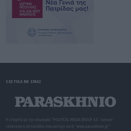
ΣΧΕΤΙΚΑ ΜΕ ΕΜΑΣ
Η εταιρεία με την επωνυμία “POLITICAL MEDIA GROUP A.E.” και κατ’
επέκταση η ιστοσελίδα που κατέχει αυτή “www.paraskhnio.gr”