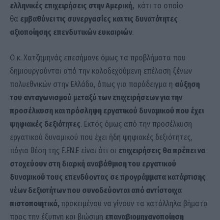
ελληνικές επιχειρήσεις στην Αμερική,
κάτι το οποίο
θα
εμβαθύνει τις συνεργασίες και τις δυνατότητες
αξιοποίησης επενδυτικών ευκαιριών
.
Ο κ. Χατζημηνάς επεσήμανε όμως τα προβλήματα που
δημιουργούνται από την καλοδεχούμενη επέλαση ξένων
πολυεθνικών στην Ελλάδα, όπως για παράδειγμα η
αύξηση
του ανταγωνισμού μεταξύ των επιχειρήσεων για την
προσέλκυση και πρόσληψη εργατικού δυναμικού που έχει
ψηφιακές δεξιότητες
. Εκτός όμως από την προσέλκυση
εργατικού δυναμικού που έχει ήδη ψηφιακές δεξιότητες,
πάγια θέση της Ε.ΕΝ.Ε είναι ότι οι
επιχειρήσεις θα πρέπει να
στοχεύουν στη διαρκή αναβάθμιση του εργατικού
δυναμικού τους επενδύοντας σε προγράμματα κατάρτισης
νέων δεξιοτήτων που συνοδεύονται από αντίστοιχα
πιστοποιητικά,
προκειμένου να γίνουν τα κατάλληλα βήματα
προς την έξυπνη και βιώσιμη
επαναβιομηχανοποίηση