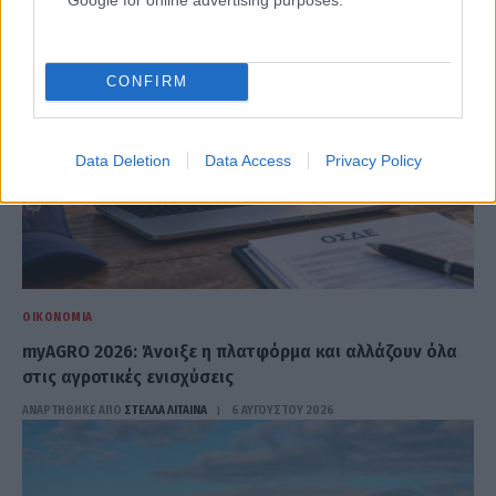
CONFIRM
Data Deletion
Data Access
Privacy Policy
ΟΙΚΟΝΟΜΊΑ
myAGRO 2026: Άνοιξε η πλατφόρμα και αλλάζουν όλα
στις αγροτικές ενισχύσεις
ΑΝΑΡΤΗΘΗΚΕ ΑΠΟ
ΣΤΈΛΛΑ ΛΊΤΑΙΝΑ
6 ΑΥΓΟΎΣΤΟΥ 2026