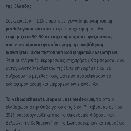
της Ελλάδας
.
Συγκεκριμένα, η Ε.ΕΝ.Ε προτείνει γενναία
μείωση του μη
μισθολογικού κόστους
στην απασχόληση που
θα
επιμερίζεται 50-50 σε επιχειρήσεις και εργαζόμενους
,
που
επενδύουν στην απόκτηση ή την αναβάθμιση
ικανοτήτων μέσω πιστοποιητικού ψηφιακών δεξιοτήτων.
Έτσι οι ελληνικές μικρομεσαίες επιχειρήσεις θα μπορέσουν να
ανταγωνιστούν καλύτερα τις ξένες επιχειρήσεις και να
αυξήσουν το μέγεθός τους ώστε να προσελκύσουν το
ενδιαφέρον ακόμη και μικρομεσαίων επενδυτών
.
Το
4th Southeast Europe & East Med Forum
, το οποίο
έλαβε χώρα στην Ουάσιγκτον στις 6 και 7 Φεβρουαρίου του
2023, συνδιοργανώθηκε από το Οικονομικό Φόρουμ των
Δελφών, την Καθημερινή και το Ελληνοαμερικανικό Συμβούλιο
Ηγεσίας.