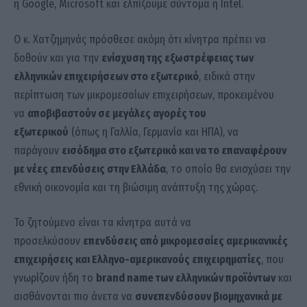
η Google, Microsoft και ελπίζουμε σύντομα η Intel.
Ο κ. Χατζημηνάς πρόσθεσε ακόμη ότι κίνητρα πρέπει να
δοθούν και για την
ενίσχυση της εξωστρέφειας των
ελληνικών επιχειρήσεων στο εξωτερικό
, ειδικά στην
περίπτωση των μικρομεσαίων επιχειρήσεων, προκειμένου
να
αποβιβαστούν σε μεγάλες αγορές του
εξωτερικού
(όπως η Γαλλία, Γερμανία και ΗΠΑ), να
παράγουν
εισόδημα στο εξωτερικό και να το επαναφέρουν
με νέες επενδύσεις στην Ελλάδα
, το οποίο θα ενισχύσει την
εθνική οικονομία και τη βιώσιμη ανάπτυξη της χώρας.
Το ζητούμενο είναι τα κίνητρα αυτά να
προσελκύσουν
επενδύσεις από μικρομεσαίες αμερικανικές
επιχειρήσεις και Ελληνο-αμερικανούς επιχειρηματίες
, που
γνωρίζουν ήδη το
brand name των ελληνικών προϊόντων
και
αισθάνονται πιο άνετα να
συνεπενδύσουν βιομηχανικά με