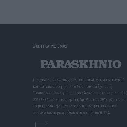
ΣΧΕΤΙΚΑ ΜΕ ΕΜΑΣ
Η εταιρεία με την επωνυμία “POLITICAL MEDIA GROUP A.E.”
και κατ’ επέκταση η ιστοσελίδα που κατέχει αυτή
“www.paraskhnio.gr” συμμορφώνονται με τη Σύσταση (ΕΕ
2018/334 της Επιτροπής της 1ης Μαρτίου 2018 σχετικά με
τα μέτρα για την αποτελεσματική αντιμετώπιση του
παράνομου περιεχομένου στο διαδίκτυο (L 63).