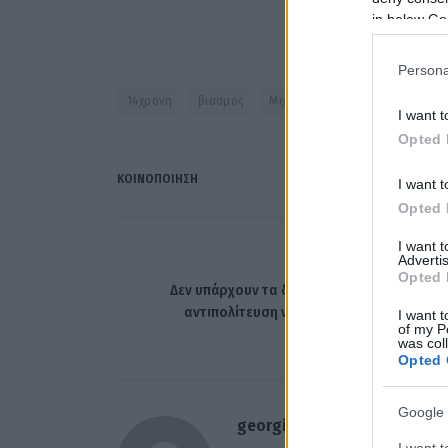
in below Go
Persona
14χρονη
βιασμός
Μιχαηλίδου
I want t
Opted 
ΚΟΙΝΟΠΟΊΗΣΗ
I want t
Opted 
I want 
Advertis
ΠΡΟΗΓΟΎΜΕΝΟ ΆΡΘ
Opted 
Δεν υπάρχουν τα δισεκατομμύρια που ζητά
αντιπολίτευση να μοιράσουμε, αναφέρει
I want t
of my P
Σταϊκούρ
was col
Opted 
Google 
georgiosxt@gmail.com
I want t