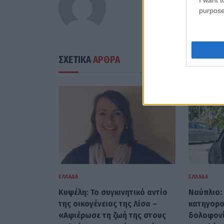
purpose
ΣΧΕΤΙΚΑ
ΑΡΘΡΑ
ΕΛΛΆΔΑ
ΕΛΛΆΔΑ
Κυψέλη: Το συγκινητικό αντίο
Ναύπλιο:
της οικογένειας της Λίσα –
κατηγορο
«Αφιέρωσε τη ζωή της στους
δολοφονί