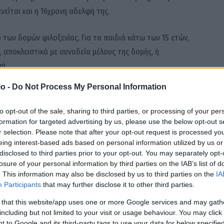
νείται και η 16χρονη αδελφή της.
ων δομών φιλοξενίας. Για τα παιδιά κάτω των 15 ετών,
 αποκλειστικά με συνοδεία μέλους της δομής, ή
ή.
o -
Do Not Process My Personal Information
ότητά της αποφασίζεται αποκλειστικά από το
 που καλείται να λάβει υπ’ όψιν την ψυχολογική
to opt-out of the sale, sharing to third parties, or processing of your per
formation for targeted advertising by us, please use the below opt-out s
r selection. Please note that after your opt-out request is processed y
eing interest-based ads based on personal information utilized by us or
ι το επιστημονικό συμβούλιο της δομής.
disclosed to third parties prior to your opt-out. You may separately opt-
losure of your personal information by third parties on the IAB’s list of
ορροπίες και συνεργάζεται, μπορεί να βγαίνει μόνο του από
. This information may also be disclosed by us to third parties on the
IA
Participants
that may further disclose it to other third parties.
το συμβούλιο. Αν βάσει των προσωπικών του εμπειριών
ην παρουσία συνοδού (μέλους της δομής, ή συγγενή)» είπε
 that this website/app uses one or more Google services and may gath
including but not limited to your visit or usage behaviour. You may click 
ι μία δομή με «πολύ δύσκολες περιπτώσεις κοριτσιών».
 to Google and its third-party tags to use your data for below specifi