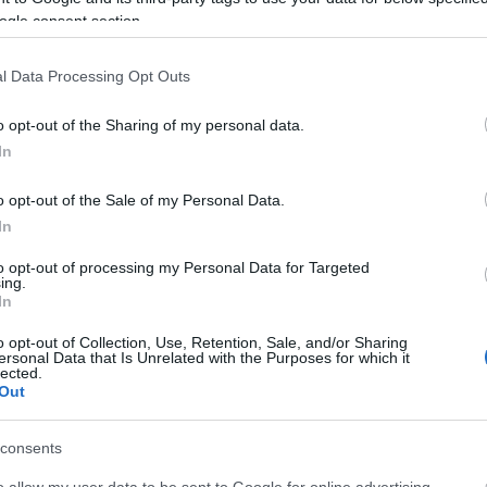
ogle consent section.
l Data Processing Opt Outs
o opt-out of the Sharing of my personal data.
In
o opt-out of the Sale of my Personal Data.
Facebook
Twitter
Pinterest
LinkedIn
Tumblr
Email
In
to opt-out of processing my Personal Data for Targeted
ing.
ΡΟ
ΕΠΌΜΕΝΟ ΆΡΘΡΟ
In
 η
Τριήμερο στην COSMOTE TV με την πρεμιέρα του
 ο
Παγκοσμίου Πρωταθλήματος MotoGP
o opt-out of Collection, Use, Retention, Sale, and/or Sharing
ersonal Data that Is Unrelated with the Purposes for which it
ας
lected.
Out
consents
o allow my user data to be sent to Google for online advertising