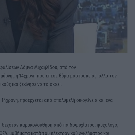
φαλίσεων Δόμνα Μιχαηλίδου, από τον
Σμύρνης η 14χρονη που έπεσε θύμα μαστροπείας, αλλά τον
κούς και ξεκίνησε να το σκάει.
η 14χρονη, προέρχεται από «πολυμελή οικογένεια και ένα
σι δεχόταν παρακολούθηση από παιδοψυχίατρο, ψυχολόγο,
ΕΘΕΑ, μαθήματα κατά του ηλεκτρονικού εγκλήματος και