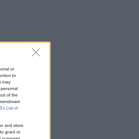
sonal or
ection to
ou may
 personal
out of the
 downstream
B’s List of
er and store
to grant or
ed purposes