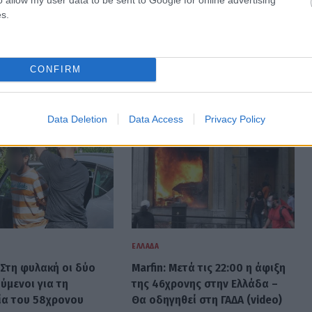
s.
CONFIRM
Data Deletion
Data Access
Privacy Policy
ΕΛΛΆΔΑ
 Στη φυλακή οι δύο
Marfin: Μετά τις 22:00 η άφιξη
ύμενοι για τη
της 46χρονης στην Ελλάδα –
α του 58χρονου
Θα οδηγηθεί στη ΓΑΔΑ (video)