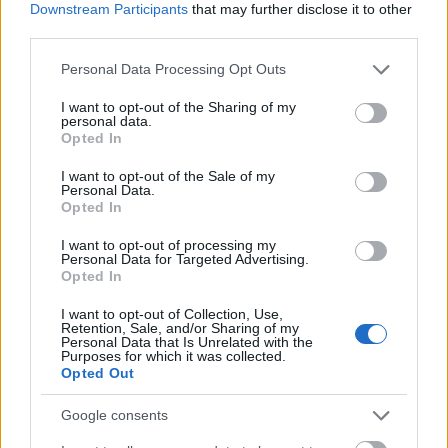
Downstream Participants
that may further disclose it to other
third parties.
Please note that this website/app uses one or more Google
Personal Data Processing Opt Outs
services and may gather and store information including but
not limited to your visit or usage behaviour. You may click to
I want to opt-out of the Sharing of my
personal data.
grant or deny consent to Google and its third-party tags to
Opted In
use your data for below specified purposes in below Google
consent section.
I want to opt-out of the Sale of my
Personal Data.
Opted In
I want to opt-out of processing my
Personal Data for Targeted Advertising.
Opted In
ΑΘΛΗΤΙΣΜΌΣ
I want to opt-out of Collection, Use,
Κρίση στη FIFA: Έκτακτη σύσκεψη του Ινφαντίνο στο
Retention, Sale, and/or Sharing of my
Personal Data that Is Unrelated with the
Μαρόκο μετά το «ναυάγιο» του σχεδίου πώλησης
Purposes for which it was collected.
Opted Out
εμπορικών δικαιωμάτων
ΑΝΑΡΤΗΘΗΚΕ ΑΠΟ
DKATSAMADOU
5 ΑΥΓΟΎΣΤΟΥ 2026
Google consents