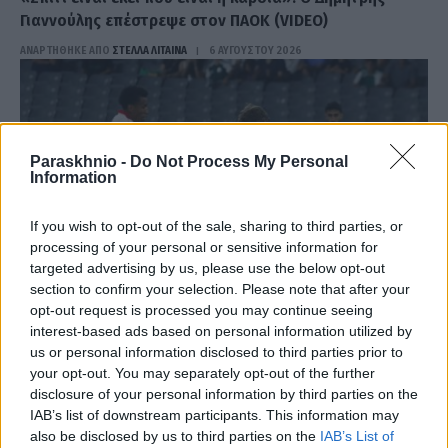
Γιαννούλης επέστρεψε στον ΠΑΟΚ (VIDEO)
ΑΝΑΡΤΗΘΗΚΕ ΑΠΟ
ΣΤΈΛΛΑ ΛΊΤΑΙΝΑ
6 ΑΥΓΟΎΣΤΟΥ 2026
Paraskhnio -
Do Not Process My Personal
Information
If you wish to opt-out of the sale, sharing to third parties, or
processing of your personal or sensitive information for
targeted advertising by us, please use the below opt-out
section to confirm your selection. Please note that after your
opt-out request is processed you may continue seeing
interest-based ads based on personal information utilized by
us or personal information disclosed to third parties prior to
ΑΘΛΗΤΙΣΜΌΣ
your opt-out. You may separately opt-out of the further
Παναθηναϊκός: Πλήρωσε την εικόνα του και τώρα
disclosure of your personal information by third parties on the
ψάχνει υπέρβαση στη Σόφια
IAB’s list of downstream participants. This information may
also be disclosed by us to third parties on the
IAB’s List of
ΑΝΑΡΤΗΘΗΚΕ ΑΠΟ
ΣΤΈΛΛΑ ΛΊΤΑΙΝΑ
6 ΑΥΓΟΎΣΤΟΥ 2026