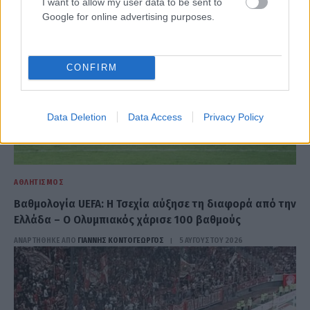
I want to allow my user data to be sent to
Google for online advertising purposes.
CONFIRM
Data Deletion
Data Access
Privacy Policy
ΑΘΛΗΤΙΣΜΌΣ
Βαθμολογία UEFA: H Τσεχία αύξησε τη διαφορά από την
Ελλάδα – Ο Ολυμπιακός χάρισε 100 βαθμούς
ΑΝΑΡΤΗΘΗΚΕ ΑΠΟ
ΓΙΆΝΝΗΣ ΚΟΝΤΟΓΕΏΡΓΟΣ
5 ΑΥΓΟΎΣΤΟΥ 2026