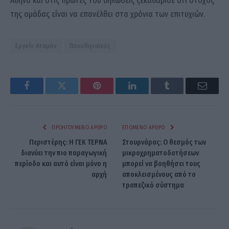
Αθήνα και στις πρώτες του δηλώσεις ξεκαθάρισε ότι στόχος
της ομάδας είναι να επανέλθει στα χρόνια των επιτυχιών.
Εργκίν Αταμάν
Παναθηναϊκός
Facebook
Twitter
Pinterest
LinkedIn
Tumblr
Email
ΠΡΟΗΓΟΎΜΕΝΟ ΆΡΘΡΟ
ΕΠΌΜΕΝΟ ΆΡΘΡΟ
Περιστέρης: Η ΓΕΚ ΤΕΡΝΑ
Στουρνάρας: Ο θεσμός των
διανύει την πιο παραγωγική
μικροχρηματοδοτήσεων
περίοδο και αυτό είναι μόνο η
μπορεί να βοηθήσει τους
αρχή
αποκλεισμένους από το
τραπεζικό σύστημα