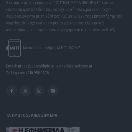
Η εταιρεία με την επωνυμία “POLITICAL MEDIA GROUP A.E.” και κατ’
επέκταση η ιστοσελίδα που κατέχει αυτή “www.paraskhnio.gr”
συμμορφώνονται με τη Σύσταση (ΕΕ) 2018/334 της Επιτροπής της 1ης
Μαρτίου 2018 σχετικά με τα μέτρα για την αποτελεσματική
αντιμετώπιση του παράνομου περιεχομένου στο διαδίκτυο (L 63).
Μοναδικός αριθμός Μ.Η.Τ. 262047
Email:
press@paraskhnio.gr
,
sales@paraskhnio.gr
Τηλέφωνο:
210 9580876
Facebook
X
Instagram
YouTube
(Twitter)
ΤΑ ΠΡΩΤΟΣΕΛΙΔΑ ΣΗΜΕΡΑ