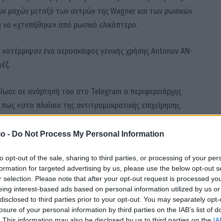
 των μαχών μεταξύ των αντρών της Wagner και των ρωσικών
 να «χτυπήθηκε» από ρωσικό ελικόπτερο.
να κατέρριψαν ένα αεροσκάφος γενικής χρήσης Antonov AN-
έζ.
ίωσε σε ανάρτησή του στο Telegram ο περιφερειάρχης
 πως «στο πλαίσιο της αντιτρομοκρατικής επιχείρησης
πλες δυνάμεις της Ρωσικής Ομοσπονδίας διεξάγουν τις
ς».
o -
Do Not Process My Personal Information
to opt-out of the sale, sharing to third parties, or processing of your per
χητές της ρωσικής φρουράς, έχουν φύγει για τις περιοχές
formation for targeted advertising by us, please use the below opt-out s
 Τσετσενίας, Ραμζάν Καντίροφ, στο κανάλι του, στο
r selection. Please note that after your opt-out request is processed y
eing interest-based ads based on personal information utilized by us or
disclosed to third parties prior to your opt-out. You may separately opt-
losure of your personal information by third parties on the IAB’s list of
ιρ Ζελένσκι δήλωσε σήμερα νωρίς το μεσημέρι ότι «η
. This information may also be disclosed by us to third parties on the
IA