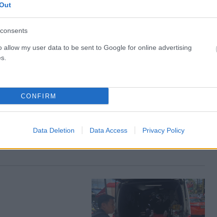
Out
ΡΟ
ΕΠΌΜΕΝΟ ΆΡΘΡΟ
 –
Δολοφονία στην Κω: Βρέθηκε DNA στα νύχια της
consents
ος
Αναστάζια
o allow my user data to be sent to Google for online advertising
s.
CONFIRM
Data Deletion
Data Access
Privacy Policy