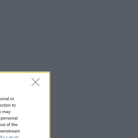
sonal or
ection to
ou may
 personal
out of the
 downstream
B’s List of