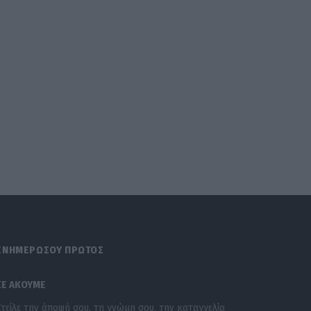
ΕΝΗΜΕΡΩΣΟΥ ΠΡΩΤΟΣ
ΣΕ ΑΚΟΥΜΕ
Στείλε την άποψή σου, τη γνώμη σου, την καταγγελία