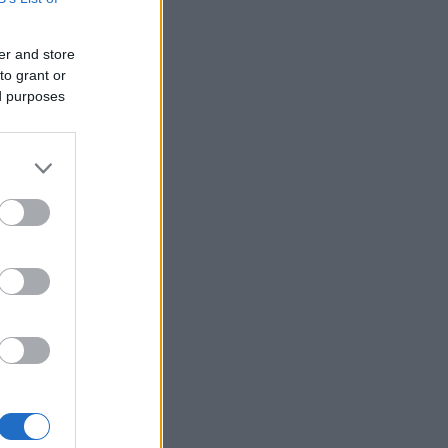
er and store
to grant or
ed purposes