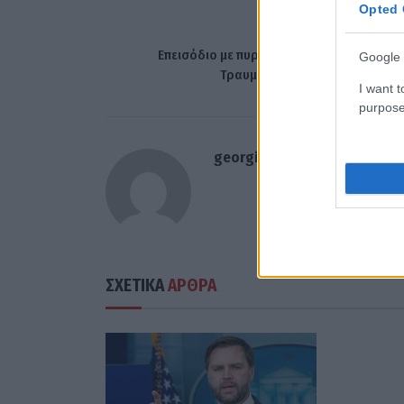
Opted 
ΠΡΟΗΓΟΎΜΕΝΟ ΆΡΘ
Επεισόδιο με πυροβολισμούς στη Χαλκίδα
Google 
Τραυματίστηκε ένας ηλικιωμέν
I want t
purpose
georgiosxt@gmail.com
ΣΧΕΤΙΚΑ
ΑΡΘΡΑ