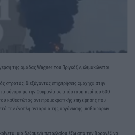
έγερση της ομάδας Wagner του Πριγκόζιν, κλιμακώνεται.
κός στρατός, διεξάγοντας επιχειρήσεις «μάχης» στην
 στα σύνορα με την Ουκρανία σε απόσταση περίπου 600
 του καθεστώτος αντιτρομοκρατικής επιχείρησης που
 μετά την ένοπλη ανταρσία της οργάνωσης μισθοφόρων
κρίνεται μια δεξαμενή πετρελαίου έξω από την Βορονέζ, να