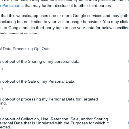
τι όσο περισσότερο η Μόσχα διατηρεί τα στρατεύματά της
Participants
that may further disclose it to other third parties.
όσο περισσότερο χάος θα προκαλείται στη Ρωσία.
 that this website/app uses one or more Google services and may gath
including but not limited to your visit or usage behaviour. You may click 
όλυτη αδυναμία», έγραψε ο Ζελένσκι, σχολιάζοντας τα όσα
 to Google and its third-party tags to use your data for below specifi
ogle consent section.
l Data Processing Opt Outs
στρατεύματά της και τους μισθοφόρους της στη γη μας,
α θα έχει για την χώρα της αργότερα».
o opt-out of the Sharing of my personal data.
In
o opt-out of the Sale of my Personal Data.
In
to opt-out of processing my Personal Data for Targeted
ing.
In
Facebook
Twitter
Pinterest
LinkedIn
Tumblr
Email
o opt-out of Collection, Use, Retention, Sale, and/or Sharing
ersonal Data that Is Unrelated with the Purposes for which it
lected.