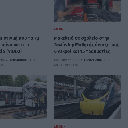
ΔΙΕΘΝΉ
Η στιγμή που τα 7,1
Μακελειό σε σχολείο στην
μπαίνουν» στο
Ταϊλάνδη: Μαθητής άνοιξε πυρ,
ίο (VIDEO)
6 νεκροί και 15 τραυματίες
ΑΠΟ
ΣΤΈΛΛΑ ΛΊΤΑΙΝΑ
7
ΑΝΑΡΤΗΘΗΚΕ ΑΠΟ
ΣΤΈΛΛΑ ΛΊΤΑΙΝΑ
7
026
ΑΥΓΟΎΣΤΟΥ 2026
ΔΙΕΘΝΉ