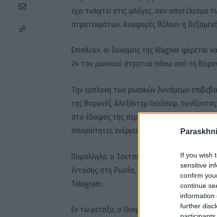
έχει τυλιχτεί στις φλόγες, σαν αποτέλεσμα
στρατευμάτων. Αναφορές θέλουν η δεξαμενή
Επιπλέον, οι δυνάμεις της Wagner φέρεται 
24 του ρωσικού στρατού πάνω από τη Βορον
Την εμπλοκή των ρωσικών δυνάμεων επιβεβα
της Βορονέζ, Αλεξάντερ Γκούσεφ, τονίζοντας
στο έδαφος της περιφέρειας Βορονέζ, οι ένο
απαραίτητες ενέργειες επιχειρήσεων και μάχη
Paraskhni
If you wish 
Παράλληλα, ο Τσετσενικός στρατός και οι μα
sensitive in
έντασης στη Ρωσία, δήλωσε ο επικεφαλής της
confirm you
Telegram.
continue se
information 
further disc
Εν τω μεταξύ, ο Ουκρανός πρόεδρος Βολοντίμ
participants