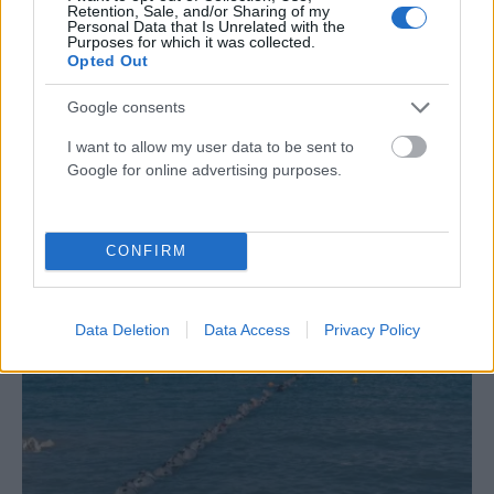
Retention, Sale, and/or Sharing of my
Personal Data that Is Unrelated with the
Purposes for which it was collected.
Opted Out
Google consents
ΠΟΛΙΤΙΚΉ
Μπελέρης προς Κομισιόν: Πρόταση για νέο Ευρωπαϊκό
I want to allow my user data to be sent to
Ταμείο Αντιμετώπισης Φυσικών Καταστροφών
Google for online advertising purposes.
ΑΝΑΡΤΗΘΗΚΕ ΑΠΟ
DKATSAMADOU
5 ΑΥΓΟΎΣΤΟΥ 2026
CONFIRM
Data Deletion
Data Access
Privacy Policy