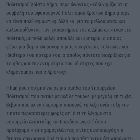
Πολιτισμού Χρίστο Δήμα, σημειώνοντας «εδώ νομίζω ότι η
συμβολή του υφυπουργού Πολιτισμού Χρίστου Δήμα μπορεί
να είναι πολύ σημαντική. Αλλά και για τα μελλούμενα» και
καλωσορίζοντας τον, χαρακτήρισε τον κ. Δήμα ως «έναν νέο
πολιτικό, με πολύ καλές σπουδές και εμπειρία, ο οποίος
φέρει μια βαριά κληρονομιά μιας οικογένειας πολιτικών και
ιδιαίτερα του πατέρα του, ο οποίος πάντοτε διακρίθηκε για
το ήθος και την εντιμότητα του, ιδιότητες που έχει
κληρονομήσει και ο Χρίστος».
«Τιμή μου που μπαίνω σε μια ομάδα του Υπουργείου
Πολιτισμού που αντικειμενικά λειτουργεί με μεγάλη επιτυχία.
Βέβαια πρέπει να πω, κυρία υπουργέ, τη λέξη ανάπτυξη την
είπατε περισσότερες φορές απ’ ό,τι τη λέγαμε στο
υπουργείο Ανάπτυξης και Επενδύσεων, απ’ όπου
προέρχομαι» είπε χαμογελώντας ο νέος υφυπουργός για
θέματα σύγχρονου Πολιτισμού προσθέτοντας ότι «πράγματι,