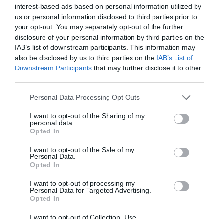
interest-based ads based on personal information utilized by
us or personal information disclosed to third parties prior to
your opt-out. You may separately opt-out of the further
disclosure of your personal information by third parties on the
IAB’s list of downstream participants. This information may
also be disclosed by us to third parties on the
IAB’s List of
Downstream Participants
that may further disclose it to other
ΠΟΛΙΤΙΚΉ
third parties.
Το μεγάλο γαλλικό «ναι» στο καλώδιο Ελλάδας –
Please note that this website/app uses one or more Google
Personal Data Processing Opt Outs
Κύπρου
services and may gather and store information including but
not limited to your visit or usage behaviour. You may click to
I want to opt-out of the Sharing of my
ΑΝΑΡΤΗΘΗΚΕ ΑΠΟ
NEWSROOM
6 ΑΥΓΟΎΣΤΟΥ 2026
personal data.
grant or deny consent to Google and its third-party tags to
Opted In
use your data for below specified purposes in below Google
consent section.
I want to opt-out of the Sale of my
Personal Data.
Opted In
I want to opt-out of processing my
Personal Data for Targeted Advertising.
Opted In
I want to opt-out of Collection, Use,