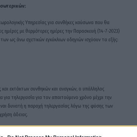
Εσωτερικών:
εωρολογικής Υπηρεσίας για συνθήκες καύσωνα που θα
ς ημέρες με θερμότερες ημέρες την Παρασκευή (14-7-2023)
α των ως άνω σχετικών εγκύκλιων οδηγιών ισχύουν τα εξής:
ς και εκτάκτων συνθηκών και αναγκών, ο υπάλληλος
 για τηλεργασία για τον απαιτούμενο χρόνο μέχρι την
ίναι δυνατή η παροχή τηλεργασίας λόγω της φύσης των
χρήση άδειας.