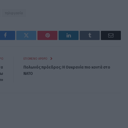
τηλεργασία
Facebook
Twitter
Pinterest
LinkedIn
Tumblr
Email
ΡΟ
ΕΠΌΜΕΝΟ ΆΡΘΡΟ
τα
Πολωνός πρόεδρος: Η Ουκρανία πιο κοντά στο
ζω
ΝΑΤΟ
υ»