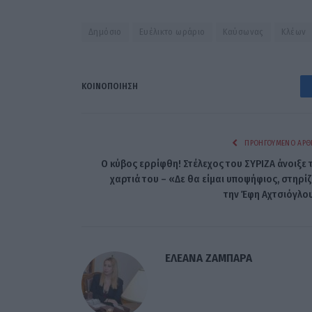
Δημόσιο
Ευέλικτο ωράριο
Καύσωνας
Κλέων
ΚΟΙΝΟΠΟΊΗΣΗ
ΠΡΟΗΓΟΎΜΕΝΟ ΆΡΘ
Ο κύβος ερρίφθη! Στέλεχος του ΣΥΡΙΖΑ άνοιξε 
χαρτιά του – «Δε θα είμαι υποψήφιος, στηρί
την Έφη Αχτσιόγλο
ΕΛΕΑΝΑ ΖΑΜΠΑΡΑ