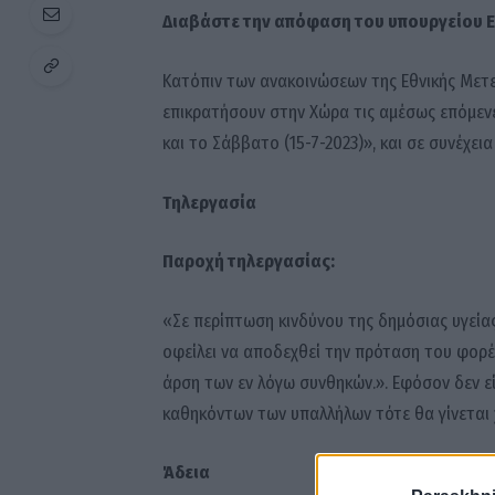
Διαβάστε την απόφαση του υπουργείου 
Κατόπιν των ανακοινώσεων της Εθνικής Μετ
επικρατήσουν στην Χώρα τις αμέσως επόμενε
και το Σάββατο (15-7-2023)», και σε συνέχει
Τηλεργασία
Παροχή τηλεργασίας:
«Σε περίπτωση κινδύνου της δημόσιας υγεία
οφείλει να αποδεχθεί την πρόταση του φορέα
άρση των εν λόγω συνθηκών.». Εφόσον δεν ε
καθηκόντων των υπαλλήλων τότε θα γίνεται 
Άδεια