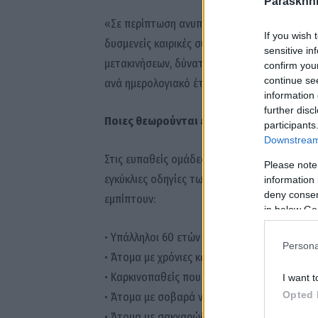
Paraskhni
«Σε περίπτωση ανυπαίτιας αδυναμίας προσέλ
If you wish 
δυσμενείς καιρικές συνθήκες και εφόσον έχε
sensitive in
μετακινήσεων, δύναται να χορηγείται στους 
confirm you
continue se
ανά ημερολογιακό έτος».
information 
further disc
Ποιες θεωρούνται ευπαθείς ομάδες
participants
Downstream 
Στις ευπαθείς ομάδες, σύμφωνα με τις εγκύκλ
Please note
εγκύκλιες οδηγίες των συναρμόδιων Υπουργεί
information 
deny consent
εμπίπτουν:
in below Go
• Υπάλληλοι 60 ετών και άνω
Persona
• Άτομα με χρόνιες καρδιοαγγειακές ή αναπν
• Καρκινοπαθείς που κάνουν θεραπεία
I want t
Opted 
• Άτομα με σοβαρά νευρολογικά και ψυχικά 
• Άτομα με σακχαρώδη διαβήτη, νεφρική ανε