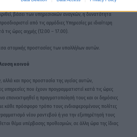
 κριθεί, βάσει των υπηρεσιακών αναγκών, η δυνατότητα
ροσδιοριστεί από τις αρμόδιες Υπηρεσίες με ιδιαίτερη
τις ώρες αιχμής (12.00 – 17.00).
μέσα ατομικής προστασίας των υπαλλήλων αυτών.
λευση κοινού
 αλλά και προς προστασία της υγείας αυτών,
ιες υπηρεσίες που έχουν προγραμματιστεί κατά τις ώρες
ι να επανεκτιμηθεί η πραγματοποίησή τους και οι δημόσιες
 με κάθε πρόσφορο τρόπο τους ενδιαφερομένους πολίτες
γραμματισμό νέου ραντεβού ή για την εξυπηρέτησή τους
θεται θέμα υπέρβασης προθεσμιών, σε άλλη ώρα της ίδιας