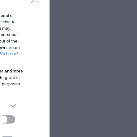
sonal or
ection to
ou may
 personal
out of the
 downstream
B’s List of
er and store
to grant or
ed purposes