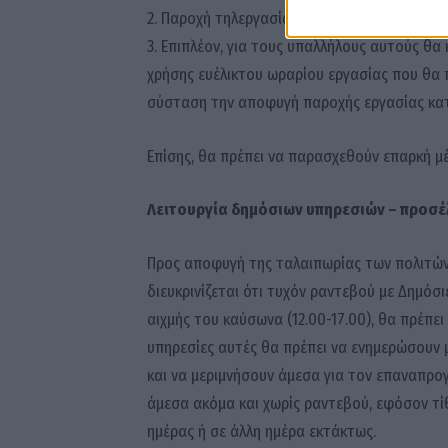
2. Παροχή τηλεργασίας
3. Επιπλέον, για τους υπαλλήλους αυτούς θα
χρήσης ευέλικτου ωραρίου εργασίας που θα π
σύσταση την αποφυγή παροχής εργασίας κατά 
Επίσης, θα πρέπει να παρασχεθούν επαρκή 
Λειτουργία δημόσιων υπηρεσιών – προσέ
Προς αποφυγή της ταλαιπωρίας των πολιτών,
διευκρινίζεται ότι τυχόν ραντεβού με Δημόσ
αιχμής του καύσωνα (12.00-17.00), θα πρέπε
υπηρεσίες αυτές θα πρέπει να ενημερώσουν
και να μεριμνήσουν άμεσα για τον επαναπρο
άμεσα ακόμα και χωρίς ραντεβού, εφόσον τί
ημέρας ή σε άλλη ημέρα εκτάκτως.