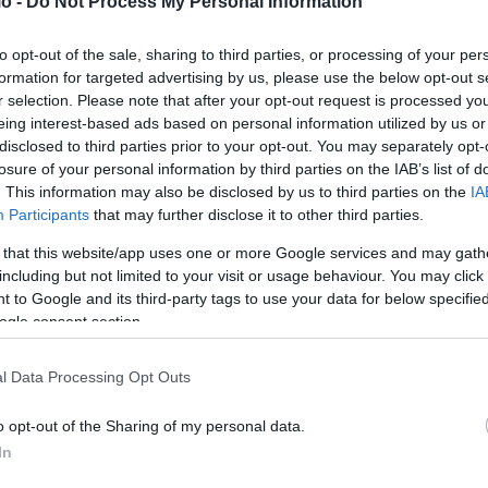
o -
Do Not Process My Personal Information
ευσης στην εργασία για λόγους που οφείλονται σε
to opt-out of the sale, sharing to third parties, or processing of your per
ι εκδοθεί αρμοδίως σύσταση για περιορισμό των
formation for targeted advertising by us, please use the below opt-out s
υπαλλήλους ειδική άδεια έως δύο (2) εργασίμων ημερών
r selection. Please note that after your opt-out request is processed y
eing interest-based ads based on personal information utilized by us or
disclosed to third parties prior to your opt-out. You may separately opt-
losure of your personal information by third parties on the IAB’s list of
. This information may also be disclosed by us to third parties on the
IA
Participants
that may further disclose it to other third parties.
ιες οδηγίες της Υπηρεσίας μας και τις ως άνω σχετικές
 that this website/app uses one or more Google services and may gath
ων Υγείας και Εργασίας και Κοινωνικής Ασφάλισης
including but not limited to your visit or usage behaviour. You may click 
 to Google and its third-party tags to use your data for below specifi
ogle consent section.
l Data Processing Opt Outs
ευστικές παθήσεις ή πνευμονοπάθεια
o opt-out of the Sharing of my personal data.
In
νοσήματα, σκλήρυνση κατά πλάκας, επιληψία.
πάρκεια, νεφροπάθεια, ηπατοπάθεια, συστηματικό