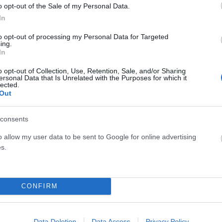
o opt-out of the Sale of my Personal Data.
αιμοσφαιρινοπάθεια (δρεπανοκυτταρική αναιμία).
In
to opt-out of processing my Personal Data for Targeted
ing.
In
ψηλός δείκτης μάζας σώματος (>30)
ίρνουν φάρμακα για τα χρόνια νοσήματά τους, όπως π.χ.
o opt-out of Collection, Use, Retention, Sale, and/or Sharing
ersonal Data that Is Unrelated with the Purposes for which it
 ορμονούχα (συμπεριλαμβανομένης της ινσουλίνης και των
lected.
Out
ετό ή γαστρεντερίτιδα
consents
ν υπαλλήλων
o allow my user data to be sent to Google for online advertising
s.
ν που δεν εμπίπτουν σε ευπαθείς ομάδες ισχύουν τα
CONFIRM
υπαλλήλων, ήτοι αλλαγή του ωραρίου προσέλευσης και
αύσωνα.
Data Deletion
Data Access
Privacy Policy