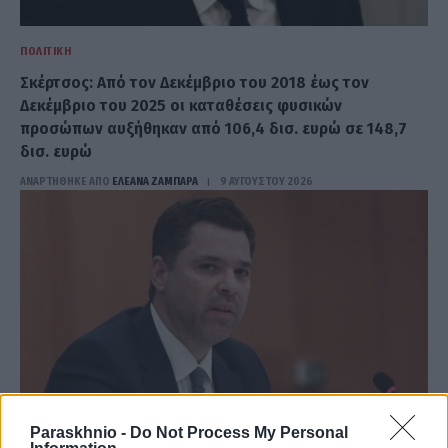
ΠΟΛΙΤΙΚΉ
Σκέρτσος: Από τον Δεκέμβριο του 2018 έως τον
Δεκέμβριο του 2025 οι καταθέσεις φυσικών
προσώπων αυξήθηκαν από 106,4 δισ. ευρώ σε 148,7
δισ. ευρώ
ΑΝΑΡΤΗΘΗΚΕ ΑΠΟ
ΕΛΕΑΝΑ ΖΑΜΠΑΡΑ
9 ΑΥΓΟΎΣΤΟΥ 2026
Paraskhnio -
Do Not Process My Personal