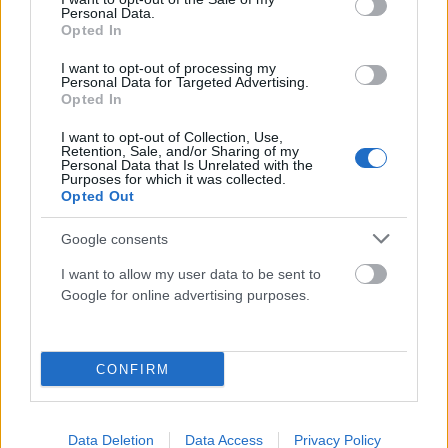
Μαρινάκης: «Το δημογραφικό δεν μπορεί να
Personal Data.
Opted In
περιμένει»
ΑΝΑΡΤΗΘΗΚΕ ΑΠΟ
ΕΛΕΑΝΑ ΖΑΜΠΑΡΑ
9 ΑΥΓΟΎΣΤΟΥ 2026
I want to opt-out of processing my
Personal Data for Targeted Advertising.
Opted In
I want to opt-out of Collection, Use,
Retention, Sale, and/or Sharing of my
Personal Data that Is Unrelated with the
Purposes for which it was collected.
Opted Out
Google consents
I want to allow my user data to be sent to
Google for online advertising purposes.
CONFIRM
ΠΟΛΙΤΙΚΉ
Τουρνάς: Πάνω από 400 πυρκαγιές σε δέκα ημέρες – Σε
επιφυλακή ο κρατικός μηχανισμός
Data Deletion
Data Access
Privacy Policy