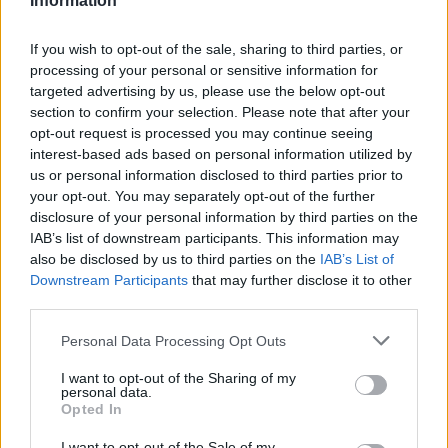
Information
ΠΟΛΙΤΙΚΉ
If you wish to opt-out of the sale, sharing to third parties, or
Κοντογεώργης: Επιστρέφουμε αναλογικά και δίκαια το
processing of your personal or sensitive information for
μέρισμα ανάπτυξης
targeted advertising by us, please use the below opt-out
section to confirm your selection. Please note that after your
ΑΝΑΡΤΗΘΗΚΕ ΑΠΟ
ΕΛΕΑΝΑ ΖΑΜΠΑΡΑ
9 ΑΥΓΟΎΣΤΟΥ 2026
opt-out request is processed you may continue seeing
interest-based ads based on personal information utilized by
us or personal information disclosed to third parties prior to
your opt-out. You may separately opt-out of the further
disclosure of your personal information by third parties on the
IAB’s list of downstream participants. This information may
also be disclosed by us to third parties on the
IAB’s List of
Downstream Participants
that may further disclose it to other
third parties.
Please note that this website/app uses one or more Google
Personal Data Processing Opt Outs
services and may gather and store information including but
not limited to your visit or usage behaviour. You may click to
I want to opt-out of the Sharing of my
personal data.
grant or deny consent to Google and its third-party tags to
Opted In
use your data for below specified purposes in below Google
ΠΟΛΙΤΙΚΉ
consent section.
I want to opt-out of the Sale of my