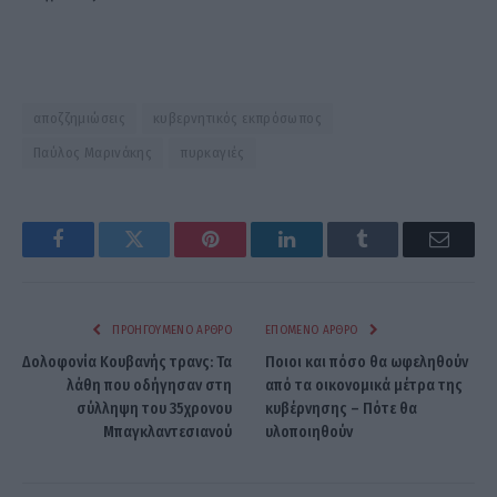
αποζζημιώσεις
κυβερνητικός εκπρόσωπος
Παύλος Μαρινάκης
πυρκαγιές
Facebook
Twitter
Pinterest
LinkedIn
Tumblr
Email
ΠΡΟΗΓΟΎΜΕΝΟ ΆΡΘΡΟ
ΕΠΌΜΕΝΟ ΆΡΘΡΟ
Δολοφονία Κουβανής τρανς: Τα
Ποιοι και πόσο θα ωφεληθούν
λάθη που οδήγησαν στη
από τα οικονομικά μέτρα της
σύλληψη του 35χρονου
κυβέρνησης – Πότε θα
Μπαγκλαντεσιανού
υλοποιηθούν