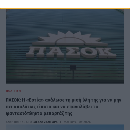
ΑΝΑΡΤΗΘΗΚΕ ΑΠΟ
ΕΛΕΑΝΑ ΖΑΜΠΑΡΑ
9 ΑΥΓΟΎΣΤΟΥ 2026
ΠΟΛΙΤΙΚΉ
ΠΑΣΟΚ: Η «Εστία» ανάλωσε τη μισή ύλη της για να μην
πει απολύτως τίποτα και να επαναλάβει το
φαντασιόπληκτο ρεπορτάζ της
ΑΝΑΡΤΗΘΗΚΕ ΑΠΟ
ΕΛΕΑΝΑ ΖΑΜΠΑΡΑ
9 ΑΥΓΟΎΣΤΟΥ 2026