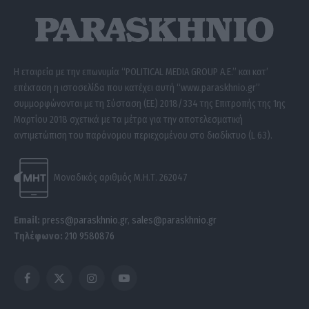
Η εταιρεία με την επωνυμία “POLITICAL MEDIA GROUP A.E.” και κατ’
επέκταση η ιστοσελίδα που κατέχει αυτή “www.paraskhnio.gr”
συμμορφώνονται με τη Σύσταση (ΕΕ) 2018/334 της Επιτροπής της 1ης
Μαρτίου 2018 σχετικά με τα μέτρα για την αποτελεσματική
αντιμετώπιση του παράνομου περιεχομένου στο διαδίκτυο (L 63).
Μοναδικός αριθμός Μ.Η.Τ. 262047
Email:
press@paraskhnio.gr
,
sales@paraskhnio.gr
Τηλέφωνο:
210 9580876
Facebook
X
Instagram
YouTube
(Twitter)