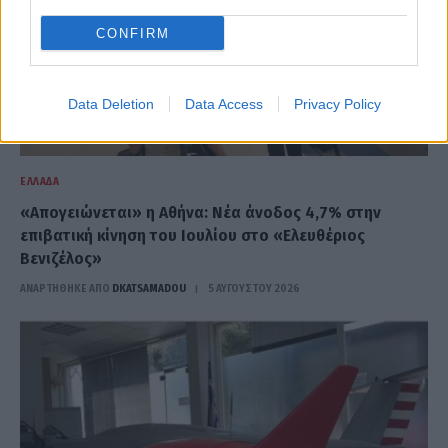
CONFIRM
Data Deletion
Data Access
Privacy Policy
ΕΛΛΆΔΑ
«Απογειώνεται» η Αθήνα: Νέα άνοδος 4,7% στην
επιβατική κίνηση του Ιουλίου στο «Ελευθέριος
Βενιζέλος»
ΑΝΑΡΤΗΘΗΚΕ ΑΠΟ
DKATSAMADOU
5 ΑΥΓΟΎΣΤΟΥ 2026