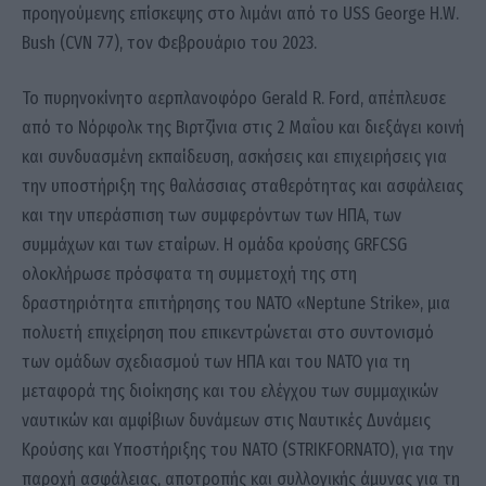
προηγούμενης επίσκεψης στο λιμάνι από το USS George H.W.
Bush (CVN 77), τον Φεβρουάριο του 2023.
Το πυρηνοκίνητο αερπλανοφόρο Gerald R. Ford, απέπλευσε
από το Νόρφολκ της Βιρτζίνια στις 2 Μαΐου και διεξάγει κοινή
και συνδυασμένη εκπαίδευση, ασκήσεις και επιχειρήσεις για
την υποστήριξη της θαλάσσιας σταθερότητας και ασφάλειας
και την υπεράσπιση των συμφερόντων των ΗΠΑ, των
συμμάχων και των εταίρων. Η ομάδα κρούσης GRFCSG
ολοκλήρωσε πρόσφατα τη συμμετοχή της στη
δραστηριότητα επιτήρησης του ΝΑΤΟ «Neptune Strike», μια
πολυετή επιχείρηση που επικεντρώνεται στο συντονισμό
των ομάδων σχεδιασμού των ΗΠΑ και του ΝΑΤΟ για τη
μεταφορά της διοίκησης και του ελέγχου των συμμαχικών
ναυτικών και αμφίβιων δυνάμεων στις Ναυτικές Δυνάμεις
Κρούσης και Υποστήριξης του ΝΑΤΟ (STRIKFORNATO), για την
παροχή ασφάλειας, αποτροπής και συλλογικής άμυνας για τη