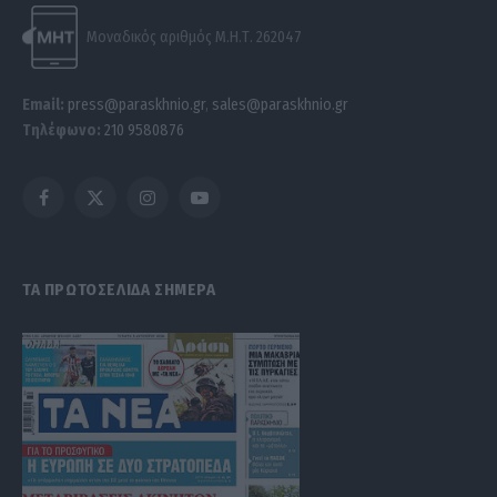
Μοναδικός αριθμός Μ.Η.Τ. 262047
Email:
press@paraskhnio.gr
,
sales@paraskhnio.gr
Τηλέφωνο:
210 9580876
Facebook
X
Instagram
YouTube
(Twitter)
ΤΑ ΠΡΩΤΟΣΕΛΙΔΑ ΣΗΜΕΡΑ