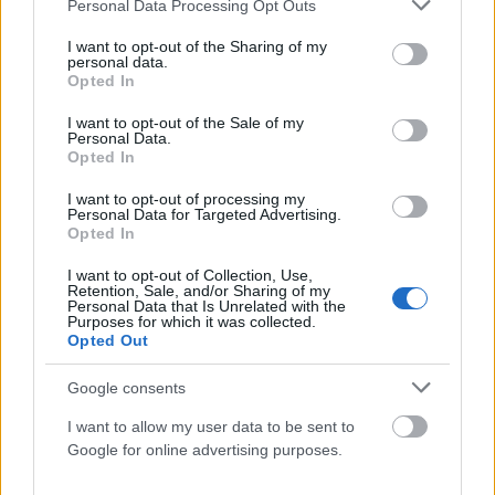
Please note that this website/app uses one or more Google
Personal Data Processing Opt Outs
services and may gather and store information including but
not limited to your visit or usage behaviour. You may click to
I want to opt-out of the Sharing of my
personal data.
grant or deny consent to Google and its third-party tags to
Opted In
use your data for below specified purposes in below Google
consent section.
I want to opt-out of the Sale of my
Personal Data.
Opted In
I want to opt-out of processing my
Personal Data for Targeted Advertising.
Opted In
ΕΛΛΆΔΑ
I want to opt-out of Collection, Use,
Retention, Sale, and/or Sharing of my
Τραγωδία στα Μάλια: Τουρίστρια πνίγηκε μπροστά στα
Personal Data that Is Unrelated with the
Purposes for which it was collected.
τρία παιδιά της μετά από πτώση από φουσκωτό
Opted Out
ΑΝΑΡΤΗΘΗΚΕ ΑΠΟ
DKATSAMADOU
5 ΑΥΓΟΎΣΤΟΥ 2026
Google consents
I want to allow my user data to be sent to
Google for online advertising purposes.