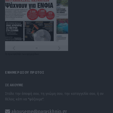
Τα
πρωτοσέλιδα
των
εφημερίδων
ΕΝΗΜΕΡΩΣΟΥ ΠΡΩΤΟΣ
ΣΕ ΑΚΟΥΜΕ
Στείλε την άποψή σου, τη γνώμη σου, την καταγγελία σου, ή αν
θέλεις κάτι να "ψάξουμε".
akouseme@paraskhnio.gr