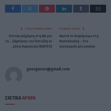
Facebook
Twitter
Pinterest
LinkedIn
Tumblr
Email
ΠΡΟΗΓΟΎΜΕΝΟ ΆΡΘΡΟ
ΕΠΌΜΕΝΟ ΆΡΘΡΟ
Έντονη ενόχληση στη ΝΔ για
Φωτιά σε διαμέρισμα στη
το… ζεϊμπέκικο του Πατούλη εν
Θεσσαλονίκη – Στο
μέσω πυρκαγιών (ΒΙΝΤΕΟ)
νοσοκομείο μία γυναίκα
georgiosxt@gmail.com
ΣΧΕΤΙΚΑ
ΑΡΘΡΑ