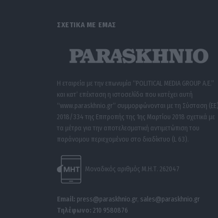
ΣΧΕΤΙΚΑ ΜΕ ΕΜΑΣ
Η εταιρεία με την επωνυμία “POLITICAL MEDIA GROUP A.E.”
και κατ’ επέκταση η ιστοσελίδα που κατέχει αυτή
“www.paraskhnio.gr” συμμορφώνονται με τη Σύσταση (ΕΕ
2018/334 της Επιτροπής της 1ης Μαρτίου 2018 σχετικά με
τα μέτρα για την αποτελεσματική αντιμετώπιση του
παράνομου περιεχομένου στο διαδίκτυο (L 63).
Μοναδικός αριθμός Μ.Η.Τ. 262047
Email:
press@paraskhnio.gr
,
sales@paraskhnio.gr
Τηλέφωνο:
210 9580876