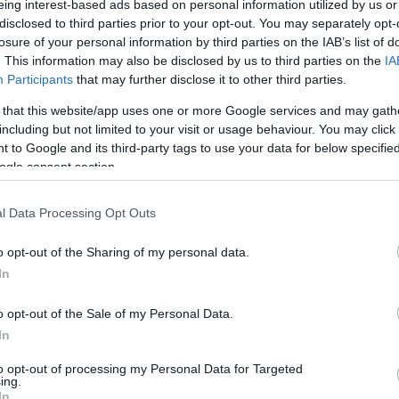
eing interest-based ads based on personal information utilized by us or
disclosed to third parties prior to your opt-out. You may separately opt-
losure of your personal information by third parties on the IAB’s list of
. This information may also be disclosed by us to third parties on the
IA
Facebook
Twitter
Pinterest
LinkedIn
Tumblr
Email
Participants
that may further disclose it to other third parties.
 that this website/app uses one or more Google services and may gath
including but not limited to your visit or usage behaviour. You may click 
ΡΟ
ΕΠΌΜΕΝΟ ΆΡΘΡΟ
 to Google and its third-party tags to use your data for below specifi
ν:
Εβδομάδα πληρωμών: Ποιοι θα δουν λεφτά στο
ogle consent section.
τι
λογαριασμό τους
ου
l Data Processing Opt Outs
o opt-out of the Sharing of my personal data.
In
o opt-out of the Sale of my Personal Data.
In
to opt-out of processing my Personal Data for Targeted
ing.
In