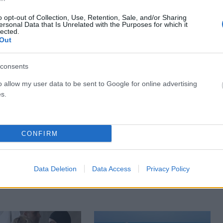
o opt-out of Collection, Use, Retention, Sale, and/or Sharing
ersonal Data that Is Unrelated with the Purposes for which it
lected.
Out
consents
o allow my user data to be sent to Google for online advertising
s.
ΕΛΛΆΔΑ
CONFIRM
ή: Τραυματίστηκε
Συναγερμός στην ΕΛ.ΑΣ:
στο κεφάλι μετά από
Εντοπίστηκε σορός σε σπηλιά
τη θάλασσα
στον Λυκαβηττό
Data Deletion
Data Access
Privacy Policy
ΑΠΟ
ΕΛΕΑΝΑ ΖΑΜΠΑΡΑ
8
ΑΝΑΡΤΗΘΗΚΕ ΑΠΟ
ΕΛΕΑΝΑ ΖΑΜΠΑΡΑ
8
026
ΑΥΓΟΎΣΤΟΥ 2026