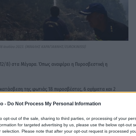
18 Ιουλίου 2023. (ΜΙΧΑΛΗΣ ΚΑΡΑΓΙΑΝΝΗΣ/EUROKINISSI)
12/8) στα Μέγαρα. Όπως αναφέρει η Πυροσβεστική η
ν κατάσβεση της φωτιάς 18 πυροσβέστες, 6 οχήματα και 2
o -
Do Not Process My Personal Information
πειλεί κατοικημένη περιοχή
to opt-out of the sale, sharing to third parties, or processing of your per
formation for targeted advertising by us, please use the below opt-out s
r selection. Please note that after your opt-out request is processed y