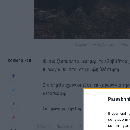
Πυρκαγιά στα Δερβενοχώρια, Τρίτη 
Φωτιά ξέσπασε το μεσημέρι του Σαββάτου (
ΚΟΙΝΟΠΟΊΗΣΗ
πυρκαγιά μαίνεται σε χαμηλή βλάστηση.
Στο σημείο έχουν σπεύσει επιχειρούν για τη
αεροσκάφη.
Paraskhni
Σύμφωνα με την Πυροσβεστική η φωτιά δεν α
If you wish 
sensitive in
confirm you
Μέγαρα
Πυρκαγιά
Πυροσβεστική