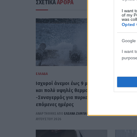
ΣΧΕΤΙΚΑ
ΑΡΘΡΑ
I want t
of my P
was col
Opted 
Google 
I want t
purpose
ΕΛΛΆΔΑ
ΕΛΛΆΔΑ
Ισχυροί άνεμοι έως 9 μποφόρ
Χαλκιδικ
και πολύ υψηλές θερμοκρασίες
8χρονος 
-Συναγερμός για πυρκαγιές τις
βουτιά σ
επόμενες ημέρες
ΑΝΑΡΤΗΘΗΚΕ 
ΑΥΓΟΎΣΤΟΥ 2
ΑΝΑΡΤΗΘΗΚΕ ΑΠΟ
ΕΛΕΑΝΑ ΖΑΜΠΑΡΑ
8
ΑΥΓΟΎΣΤΟΥ 2026