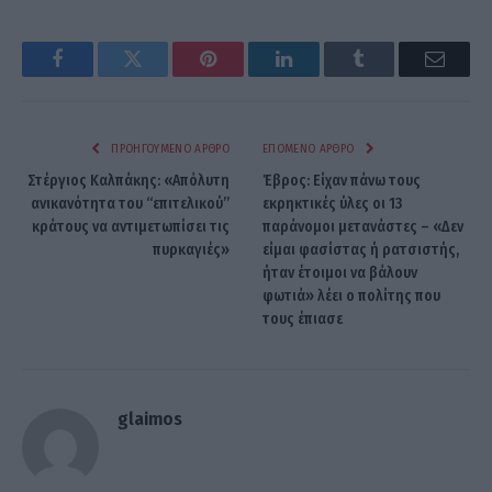
Facebook
Twitter
Pinterest
LinkedIn
Tumblr
Email
ΠΡΟΗΓΟΎΜΕΝΟ ΆΡΘΡΟ
ΕΠΌΜΕΝΟ ΆΡΘΡΟ
Στέργιος Καλπάκης: «Απόλυτη
Έβρος: Είχαν πάνω τους
ανικανότητα του “επιτελικού”
εκρηκτικές ύλες οι 13
κράτους να αντιμετωπίσει τις
παράνομοι μετανάστες – «Δεν
πυρκαγιές»
είμαι φασίστας ή ρατσιστής,
ήταν έτοιμοι να βάλουν
φωτιά» λέει ο πολίτης που
τους έπιασε
glaimos