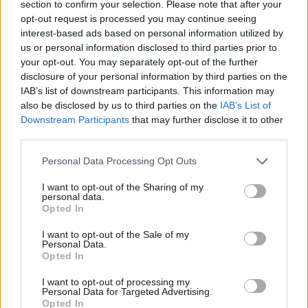
συναγερμό πυρκαγιάς
section to confirm your selection. Please note that after your
opt-out request is processed you may continue seeing
ΑΝΑΡΤΗΘΗΚΕ ΑΠΟ
GMYLONAS
7 ΑΥΓΟΎΣΤΟΥ 2026
interest-based ads based on personal information utilized by
us or personal information disclosed to third parties prior to
your opt-out. You may separately opt-out of the further
disclosure of your personal information by third parties on the
IAB’s list of downstream participants. This information may
also be disclosed by us to third parties on the
IAB’s List of
Downstream Participants
that may further disclose it to other
third parties.
Please note that this website/app uses one or more Google
Personal Data Processing Opt Outs
services and may gather and store information including but
not limited to your visit or usage behaviour. You may click to
I want to opt-out of the Sharing of my
personal data.
grant or deny consent to Google and its third-party tags to
Opted In
use your data for below specified purposes in below Google
consent section.
I want to opt-out of the Sale of my
ΕΛΛΆΔΑ
Personal Data.
Έρχεται καύσωνας και απειλητικά μποφόρ (VIDEO)
Opted In
ΑΝΑΡΤΗΘΗΚΕ ΑΠΟ
GMYLONAS
7 ΑΥΓΟΎΣΤΟΥ 2026
I want to opt-out of processing my
Personal Data for Targeted Advertising.
Opted In