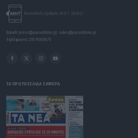
Μοναδικός αριθμός Μ.Η.Τ. 262047
Email:
press@paraskhnio.gr
,
sales@paraskhnio.gr
Τηλέφωνο:
210 9580876
Facebook
X
Instagram
YouTube
(Twitter)
ΤΑ ΠΡΩΤΟΣΕΛΙΔΑ ΣΗΜΕΡΑ