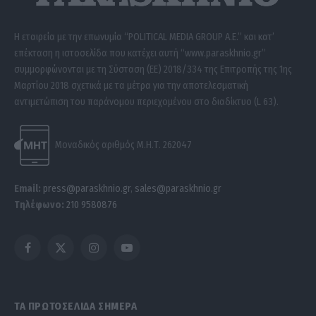
Η εταιρεία με την επωνυμία “POLITICAL MEDIA GROUP A.E.” και κατ’
επέκταση η ιστοσελίδα που κατέχει αυτή “www.paraskhnio.gr”
συμμορφώνονται με τη Σύσταση (ΕΕ) 2018/334 της Επιτροπής της 1ης
Μαρτίου 2018 σχετικά με τα μέτρα για την αποτελεσματική
αντιμετώπιση του παράνομου περιεχομένου στο διαδίκτυο (L 63).
Μοναδικός αριθμός Μ.Η.Τ. 262047
Email:
press@paraskhnio.gr
,
sales@paraskhnio.gr
Τηλέφωνο:
210 9580876
Facebook
X
Instagram
YouTube
(Twitter)
ΤΑ ΠΡΩΤΟΣΕΛΙΔΑ ΣΗΜΕΡΑ