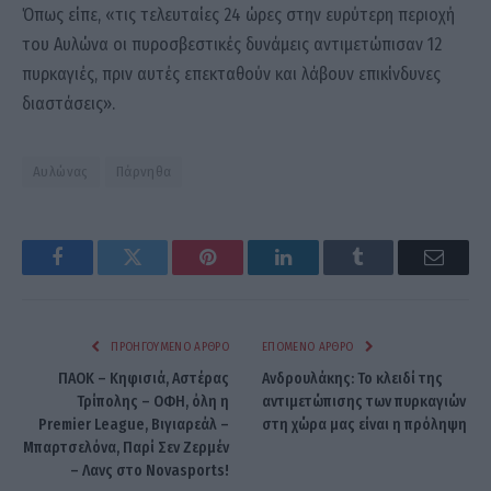
Όπως είπε, «τις τελευταίες 24 ώρες στην ευρύτερη περιοχή
του Αυλώνα οι πυροσβεστικές δυνάμεις αντιμετώπισαν 12
πυρκαγιές, πριν αυτές επεκταθούν και λάβουν επικίνδυνες
διαστάσεις».
Αυλώνας
Πάρνηθα
Facebook
Twitter
Pinterest
LinkedIn
Tumblr
Email
ΠΡΟΗΓΟΎΜΕΝΟ ΆΡΘΡΟ
ΕΠΌΜΕΝΟ ΆΡΘΡΟ
ΠΑΟΚ – Κηφισιά, Αστέρας
Ανδρουλάκης: Το κλειδί της
Τρίπολης – ΟΦΗ, όλη η
αντιμετώπισης των πυρκαγιών
Premier League, Βιγιαρεάλ –
στη χώρα μας είναι η πρόληψη
Μπαρτσελόνα, Παρί Σεν Ζερμέν
– Λανς στο Novasports!