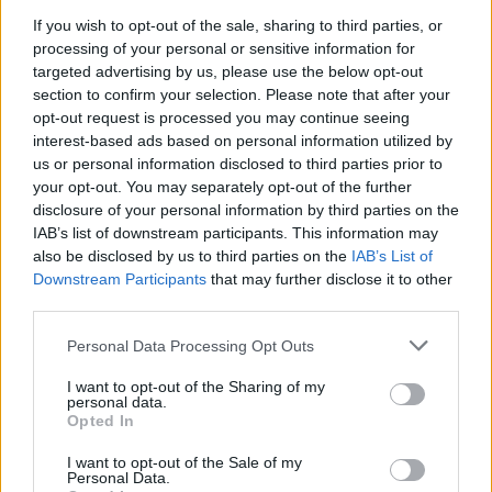
If you wish to opt-out of the sale, sharing to third parties, or
processing of your personal or sensitive information for
targeted advertising by us, please use the below opt-out
section to confirm your selection. Please note that after your
ΕΛΛΆΔΑ
opt-out request is processed you may continue seeing
Φονική σύγκρουση στις Σέρρες: Ι.Χ. συγκρούστηκε με
interest-based ads based on personal information utilized by
φορτηγό, δύο νεκροί (PHOTOS & VIDEO)
us or personal information disclosed to third parties prior to
your opt-out. You may separately opt-out of the further
ΑΝΑΡΤΗΘΗΚΕ ΑΠΟ
ΣΤΈΛΛΑ ΛΊΤΑΙΝΑ
7 ΑΥΓΟΎΣΤΟΥ 2026
disclosure of your personal information by third parties on the
IAB’s list of downstream participants. This information may
also be disclosed by us to third parties on the
IAB’s List of
Downstream Participants
that may further disclose it to other
third parties.
Please note that this website/app uses one or more Google
Personal Data Processing Opt Outs
services and may gather and store information including but
not limited to your visit or usage behaviour. You may click to
I want to opt-out of the Sharing of my
personal data.
grant or deny consent to Google and its third-party tags to
Opted In
use your data for below specified purposes in below Google
consent section.
I want to opt-out of the Sale of my
Personal Data.