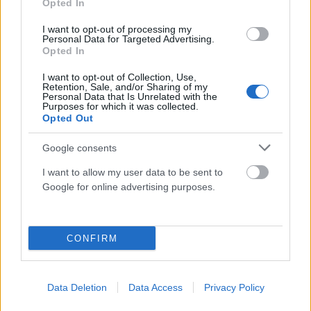
Opted In
ΕΛΛΆΔΑ
I want to opt-out of processing my
Personal Data for Targeted Advertising.
Τραγωδία στο Γουδί: Νεκρή 53χρονη μετά από πτώση
Opted In
από τον 5ο όροφο
I want to opt-out of Collection, Use,
ΑΝΑΡΤΗΘΗΚΕ ΑΠΟ
ΣΤΈΛΛΑ ΛΊΤΑΙΝΑ
7 ΑΥΓΟΎΣΤΟΥ 2026
Retention, Sale, and/or Sharing of my
Personal Data that Is Unrelated with the
Purposes for which it was collected.
Opted Out
Google consents
I want to allow my user data to be sent to
Google for online advertising purposes.
CONFIRM
Data Deletion
Data Access
Privacy Policy
ΕΛΛΆΔΑ