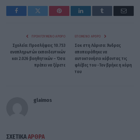
Facebook
Twitter
Pinterest
LinkedIn
Tumblr
Email
ΠΡΟΗΓΟΎΜΕΝΟ ΆΡΘΡΟ
ΕΠΌΜΕΝΟ ΆΡΘΡΟ
Σχολεία: Προσλήψεις 10.753
Σοκ στη Λάρισα: Άνδρας
αναπληρωτών εκπαιδευτικών
αποπειράθηκε να
και 2.026 βοηθητικών – Όσα
αυτοκτονήσει κόβοντας τις
πρέπει να ξέρετε
φλέβες του -Τον βρήκε η κόρη
του
glaimos
ΣΧΕΤΙΚΑ
ΑΡΘΡΑ