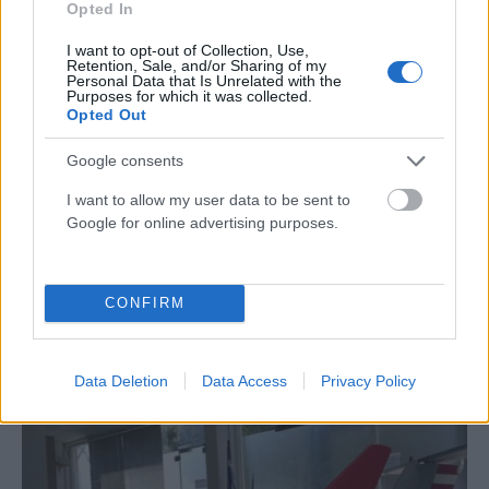
Opted In
I want to opt-out of Collection, Use,
Retention, Sale, and/or Sharing of my
Personal Data that Is Unrelated with the
Purposes for which it was collected.
Opted Out
Google consents
I want to allow my user data to be sent to
Google for online advertising purposes.
ΕΛΛΆΔΑ
«Απογειώνεται» η Αθήνα: Νέα άνοδος 4,7% στην
επιβατική κίνηση του Ιουλίου στο «Ελευθέριος
CONFIRM
Βενιζέλος»
ΑΝΑΡΤΗΘΗΚΕ ΑΠΟ
DKATSAMADOU
5 ΑΥΓΟΎΣΤΟΥ 2026
Data Deletion
Data Access
Privacy Policy