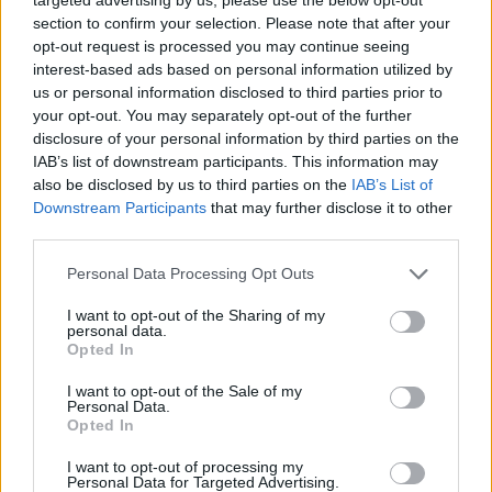
section to confirm your selection. Please note that after your
opt-out request is processed you may continue seeing
interest-based ads based on personal information utilized by
us or personal information disclosed to third parties prior to
your opt-out. You may separately opt-out of the further
disclosure of your personal information by third parties on the
IAB’s list of downstream participants. This information may
also be disclosed by us to third parties on the
IAB’s List of
Downstream Participants
that may further disclose it to other
third parties.
Please note that this website/app uses one or more Google
Personal Data Processing Opt Outs
services and may gather and store information including but
ΕΛΛΆΔΑ
not limited to your visit or usage behaviour. You may click to
I want to opt-out of the Sharing of my
personal data.
grant or deny consent to Google and its third-party tags to
Τραγωδία στα Μάλια: Τουρίστρια πνίγηκε μπροστά στα
Opted In
use your data for below specified purposes in below Google
τρία παιδιά της μετά από πτώση από φουσκωτό
consent section.
I want to opt-out of the Sale of my
ΑΝΑΡΤΗΘΗΚΕ ΑΠΟ
DKATSAMADOU
5 ΑΥΓΟΎΣΤΟΥ 2026
Personal Data.
Opted In
I want to opt-out of processing my
Personal Data for Targeted Advertising.