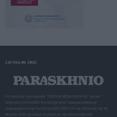
ΣΧΕΤΙΚΑ ΜΕ ΕΜΑΣ
Η εταιρεία με την επωνυμία “POLITICAL MEDIA GROUP A.E.” και κατ’
επέκταση η ιστοσελίδα που κατέχει αυτή “www.paraskhnio.gr”
συμμορφώνονται με τη Σύσταση (ΕΕ) 2018/334 της Επιτροπής της 1ης
Μαρτίου 2018 σχετικά με τα μέτρα για την αποτελεσματική