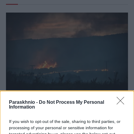
Paraskhnio -
Do Not Process My Personal
ΕΛΛΆΔΑ
Information
Φωτιά στα Αϊβαλιώτικα Βόλου: Μεγάλη κινητοποίηση
της Πυροσβεστικής για την κατάσβεση του μετώπου
If you wish to opt-out of the sale, sharing to third parties, or
ΑΝΑΡΤΗΘΗΚΕ ΑΠΟ
DKATSAMADOU
5 ΑΥΓΟΎΣΤΟΥ 2026
processing of your personal or sensitive information for
targeted advertising by us, please use the below opt-out