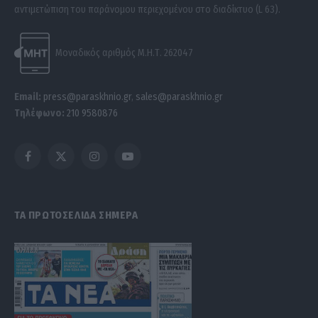
αντιμετώπιση του παράνομου περιεχομένου στο διαδίκτυο (L 63).
Μοναδικός αριθμός Μ.Η.Τ. 262047
Email:
press@paraskhnio.gr
,
sales@paraskhnio.gr
Τηλέφωνο:
210 9580876
Facebook
X
Instagram
YouTube
(Twitter)
ΤΑ ΠΡΩΤΟΣΕΛΙΔΑ ΣΗΜΕΡΑ