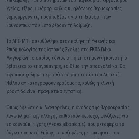
επικεφαλής των επιστημόνων του Παγκόσμιου Οργανισμού
Υγείας, Τζέρεμι Φάραρ, καθώς υψηλότερες θερμοκρασίες
δημιουργούν τις προϋποθέσεις για τη διάδοση των
κουνουπιών που μεταφέρουν τη λοίμωξη.
Το ΑΠΕ-ΜΠΕ απευθύνθηκε στον καθηγητή Υγιεινής και
Επιδημιολογίας της Ιατρικής Σχολής στο ΕΚΠΑ Γκίκα
Μαγιορκίνη, ο οποίος τόνισε ότι η επιστημονική κοινότητα
βρίσκεται σε επαγρύπνηση, το θέμα την απασχολεί και θα
την απασχολήσει περισσότερο από τον ιό του Δυτικού
Νείλου αν καταγραφούν κρούσματα, καθώς η κλινική
φροντίδα είναι πραγματικά εντατική.
Όπως δήλωσε ο κ. Μαγιορκίνης, η άνοδος της θερμοκρασίας
λόγω κλιματικής αλλαγής καθιστούν περιοχές φιλόξενες για
το κουνούπι τίγρης (Aedes albopictus), που μεταφέρει το
δάγκειο πυρετό. Επίσης, οι αυξημένες μετακινήσεις των