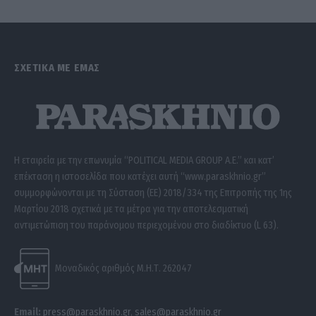
ΣΧΕΤΙΚΑ ΜΕ ΕΜΑΣ
Η εταιρεία με την επωνυμία “POLITICAL MEDIA GROUP A.E.” και κατ’
επέκταση η ιστοσελίδα που κατέχει αυτή “www.paraskhnio.gr”
συμμορφώνονται με τη Σύσταση (ΕΕ) 2018/334 της Επιτροπής της 1ης
Μαρτίου 2018 σχετικά με τα μέτρα για την αποτελεσματική
αντιμετώπιση του παράνομου περιεχομένου στο διαδίκτυο (L 63).
Μοναδικός αριθμός Μ.Η.Τ. 262047
Email:
press@paraskhnio.gr
,
sales@paraskhnio.gr