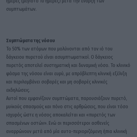
ημέρες (μέγιστο 10 ημέρες) μετά την έναρξη των
συμπτωμάτων.
Συμπτώματα της νόσου
Το 50% των ατόμων που μολύνονται από τον ιό του
δάγκειου πυρετού είναι ασυμπτωματικοί. Ο δάγκειος
πυρετός αποτελεί συστηματική και δυναμική νόσο. Το κλινικό
φάσμα της νόσου είναι ευρύ, με απρόβλεπτη κλινική εξέλιξη
και περιλαμβάνει σοβαρές και μη σοβαρές κλινικές
εκδηλώσεις.
Αυτοί που εμφανίζουν συμπτώματα, παρουσιάζουν πυρετό,
μυϊκούς σπασμούς και πόνο στις αρθρώσεις, που είναι τόσο
ισχυρός ώστε η νόσος αποκαλείται και «πυρετός των
σπασμένων οστών». Ενώ οι περισσότεροι ασθενείς
αναρρώνουν μετά από μία αυτο-περιοριζόμενη ήπια κλινική