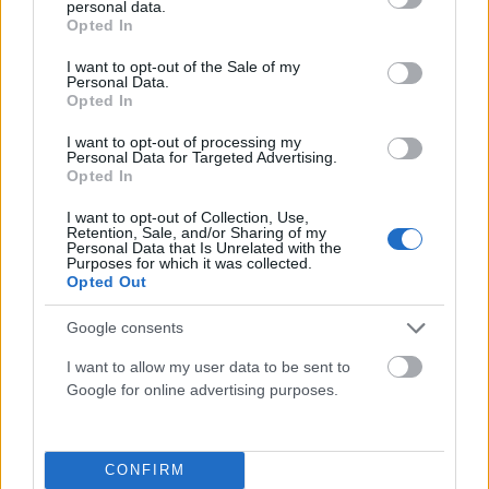
personal data.
grant or deny consent to Google and its third-party tags to
Opted In
use your data for below specified purposes in below Google
consent section.
I want to opt-out of the Sale of my
Personal Data.
Opted In
I want to opt-out of processing my
Personal Data for Targeted Advertising.
Opted In
I want to opt-out of Collection, Use,
Retention, Sale, and/or Sharing of my
Personal Data that Is Unrelated with the
Purposes for which it was collected.
Opted Out
ΕΛΛΆΔΑ
Google consents
Το αδιαχώρητο από αδειούχους και τουρίστες στα
I want to allow my user data to be sent to
λιμάνια (VIDEO)
Google for online advertising purposes.
ΑΝΑΡΤΗΘΗΚΕ ΑΠΟ
GMYLONAS
7 ΑΥΓΟΎΣΤΟΥ 2026
CONFIRM