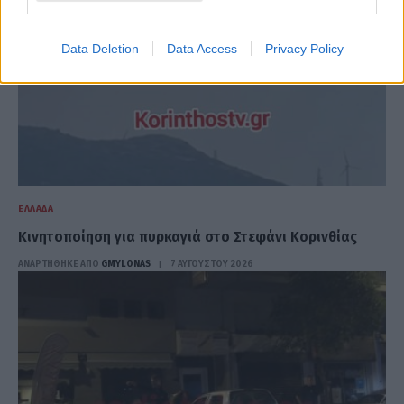
Data Deletion
Data Access
Privacy Policy
ΕΛΛΆΔΑ
Κινητοποίηση για πυρκαγιά στο Στεφάνι Κορινθίας
ΑΝΑΡΤΗΘΗΚΕ ΑΠΟ
GMYLONAS
7 ΑΥΓΟΎΣΤΟΥ 2026