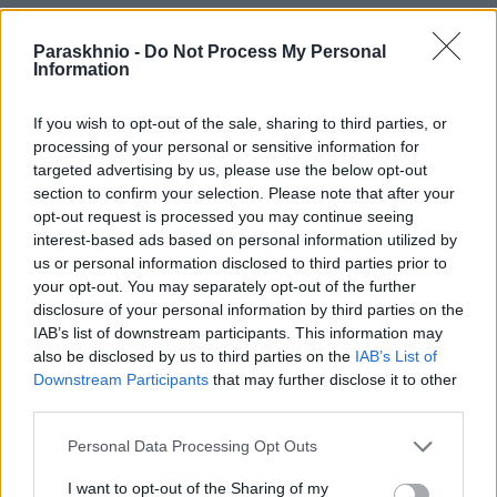
Facebook
Twitter
Pinterest
LinkedIn
Tumblr
Email
Paraskhnio -
Do Not Process My Personal
Information
ΠΡΟΗΓΟΎΜΕΝΟ ΆΡΘΡΟ
ΕΠΌΜΕΝΟ ΆΡΘΡΟ
If you wish to opt-out of the sale, sharing to third parties, or
processing of your personal or sensitive information for
Κασσελάκης: «Η αγάπη κάνει
Η τελευταία επιθυμία της
targeted advertising by us, please use the below opt-out
την οικογένεια»
Μαίρης Χρονοπούλου πριν την
section to confirm your selection. Please note that after your
αποτέφρωση της
opt-out request is processed you may continue seeing
interest-based ads based on personal information utilized by
us or personal information disclosed to third parties prior to
your opt-out. You may separately opt-out of the further
ΕΛΕΑΝΑ ΖΑΜΠΑΡΑ
disclosure of your personal information by third parties on the
IAB’s list of downstream participants. This information may
also be disclosed by us to third parties on the
IAB’s List of
Downstream Participants
that may further disclose it to other
third parties.
ΣΧΕΤΙΚΑ
ΑΡΘΡΑ
Please note that this website/app uses one or more Google
Personal Data Processing Opt Outs
services and may gather and store information including but
not limited to your visit or usage behaviour. You may click to
I want to opt-out of the Sharing of my