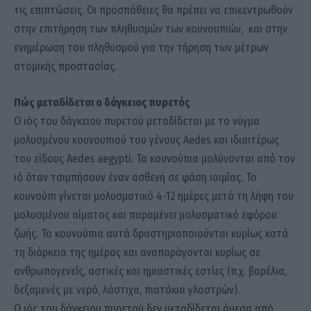
τις επιπτώσεις. Οι προσπάθειες θα πρέπει να επικεντρωθούν
στην επιτήρηση των πληθυσμών των κουνουπιών, και στην
ενημέρωση του πληθυσμού για την τήρηση των μέτρων
ατομικής προστασίας.
Πώς μεταδίδεται ο δάγκειος πυρετός
Ο ιός του δάγκειου πυρετού μεταδίδεται με το νύγμα
μολυσμένου κουνουπιού του γένους Aedes και ιδιαιτέρως
του είδους Aedes aegypti. Τα κουνούπια μολύνονται από τον
ιό όταν τσιμπήσουν έναν ασθενή σε φάση ιαιμίας. Το
κουνούπι γίνεται μολυσματικό 4-12 ημέρες μετά τη λήψη του
μολυσμένου αίματος και παραμένει μολυσματικό εφόρου
ζωής. Τα κουνούπια αυτά δραστηριοποιούνται κυρίως κατά
τη διάρκεια της ημέρας και αναπαράγονται κυρίως σε
ανθρωπογενείς, αστικές και ημιαστικές εστίες (π.χ. βαρέλια,
δεξαμενές με νερό, λάστιχα, πιατάκια γλαστρών).
Ο ιός του δάγκειου πυρετού δεν μεταδίδεται άμεσα από