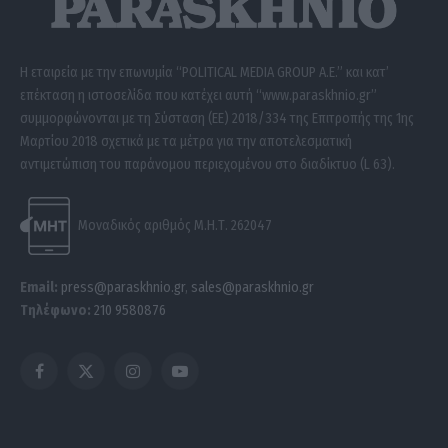
Η εταιρεία με την επωνυμία “POLITICAL MEDIA GROUP A.E.” και κατ’
επέκταση η ιστοσελίδα που κατέχει αυτή “www.paraskhnio.gr”
συμμορφώνονται με τη Σύσταση (ΕΕ) 2018/334 της Επιτροπής της 1ης
Μαρτίου 2018 σχετικά με τα μέτρα για την αποτελεσματική
αντιμετώπιση του παράνομου περιεχομένου στο διαδίκτυο (L 63).
Μοναδικός αριθμός Μ.Η.Τ. 262047
Email:
press@paraskhnio.gr
,
sales@paraskhnio.gr
Τηλέφωνο:
210 9580876
Facebook
X
Instagram
YouTube
(Twitter)