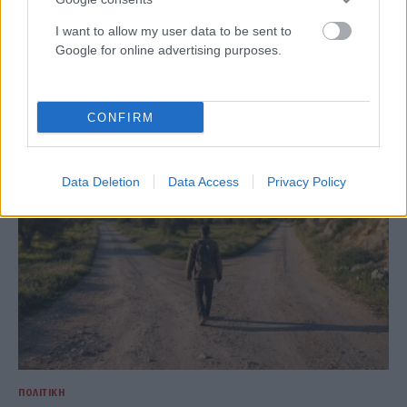
ΠΟΛΙΤΙΚΉ
I want to allow my user data to be sent to
ΠΑΣΟΚ: Η «Εστία» ανάλωσε τη μισή ύλη της για να μην
Google for online advertising purposes.
πει απολύτως τίποτα και να επαναλάβει το
φαντασιόπληκτο ρεπορτάζ της
ΑΝΑΡΤΗΘΗΚΕ ΑΠΟ
ΕΛΕΑΝΑ ΖΑΜΠΑΡΑ
9 ΑΥΓΟΎΣΤΟΥ 2026
CONFIRM
Data Deletion
Data Access
Privacy Policy
ΠΟΛΙΤΙΚΉ