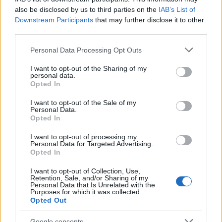
ΕΛΕΑΝΑ ΖΑΜΠΑΡΑ
also be disclosed by us to third parties on the
IAB’s List of
Downstream Participants
that may further disclose it to other
third parties.
Please note that this website/app uses one or more Google
Personal Data Processing Opt Outs
ΣΧΕΤΙΚΑ
ΑΡΘΡΑ
services and may gather and store information including but
not limited to your visit or usage behaviour. You may click to
I want to opt-out of the Sharing of my
personal data.
grant or deny consent to Google and its third-party tags to
Opted In
use your data for below specified purposes in below Google
consent section.
I want to opt-out of the Sale of my
Personal Data.
Opted In
I want to opt-out of processing my
Personal Data for Targeted Advertising.
Opted In
I want to opt-out of Collection, Use,
Retention, Sale, and/or Sharing of my
Personal Data that Is Unrelated with the
Purposes for which it was collected.
Opted Out
Google consents