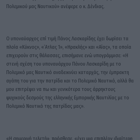
Πολεμικού μας Ναυτικού» ανέφερε ο κ. Δένδιας.
Ο υποναύαρχος επί τιμή Πάνος Λασκαρίδης έχει δωρίσει τα
πλοία «Κύκνος», «’Ατλας 1», «Ηρακλής» και «Αίας», τα οποία
επιχειρούν στις θάλασσες, επισήμανε ενώ υπογράμμισε: «Η
στενή σχέση του υποναυάρχου Πάνου Λασκαρίδη με το
Πολεμικό μας Ναυτικό αναδεικνύει καταρχάς, την έμπρακτη
αγάπη του για την πατρίδα και το Πολεμικό Ναυτικό, αλλά θα
μου επιτρέψει να πω και γενικότερα τους άρρηκτους
ψυχικούς δεσμούς της ελληνικής Εμπορικής Ναυτιλίας με το
Πολεμικό Ναυτικό της πατρίδας μας».
«Η σημερινή τελετή», πρόσθεσε, «έχει μια επιπλέον ιδιαίτερη