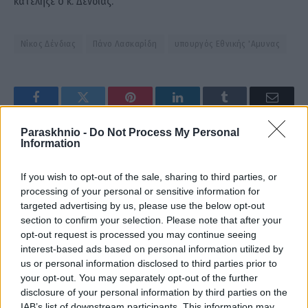
κατέληξε ο κ. Δένδιας.
Νίκος Δένδιας
Πάνο Λασκαρίδη
υπουργός Εθνικής 'Αμυνας
Facebook
Twitter
Pinterest
LinkedIn
Tumblr
Email
Paraskhnio -
Do Not Process My Personal
Information
ΠΡΟΗΓΟΎΜΕΝΟ ΆΡΘΡΟ
ΕΠΌΜΕΝΟ ΆΡΘΡΟ
COSMOTE TV: Αφιέρωμα στον
Φάμελλος: Προφανές το
If you wish to opt-out of the sale, sharing to third parties, or
Γιάννη Ιωαννίδη και
σχέδιο του κ. Μητσοτάκη να
processing of your personal or sensitive information for
συνεντεύξεις των Τόμας
ιδιωτικοποιήσει και τη ΔΕΘ-
targeted advertising by us, please use the below opt-out
Γουόκαπ και Χουάντσο
HELEXPO
section to confirm your selection. Please note that after your
Ερνανγκόμεθ στο πρώτο «PICK
opt-out request is processed you may continue seeing
΄N ROLL» της σεζόν
interest-based ads based on personal information utilized by
us or personal information disclosed to third parties prior to
your opt-out. You may separately opt-out of the further
disclosure of your personal information by third parties on the
IAB’s list of downstream participants. This information may