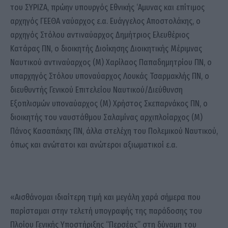
του ΣΥΡΙΖΑ, πρώην υπουργός Εθνικής ‘Αμυνας και επίτιμος
αρχηγός ΓΕΕΘΑ ναύαρχος ε.α. Ευάγγελος Αποστολάκης, ο
αρχηγός Στόλου αντιναύαρχος Δημήτριος Ελευθέριος
Κατάρας ΠΝ, ο διοικητής Διοίκησης Διοικητικής Μέριμνας
Ναυτικού αντιναύαρχος (Μ) Χαρίλαος Παπαδημητρίου ΠΝ, ο
υπαρχηγός Στόλου υποναύαρχος Λουκάς Τσαρμακλής ΠΝ, ο
διευθυντής Γενικού Επιτελείου Ναυτικού/Διεύθυνση
Εξοπλισμών υποναύαρχος (Μ) Χρήστος Σκεπαρνάκος ΠΝ, ο
διοικητής του ναυστάθμου Σαλαμίνας αρχιπλοίαρχος (Μ)
Πάνος Κασαπάκης ΠΝ, άλλα στελέχη του Πολεμικού Ναυτικού,
όπως και ανώτατοι και ανώτεροι αξιωματικοί ε.α.
«Αισθάνομαι ιδιαίτερη τιμή και μεγάλη χαρά σήμερα που
παρίσταμαι στην τελετή υπογραφής της παράδοσης του
Πλοίου Γενικής Υποστήριξης “Περσέας” στη δύναμη του