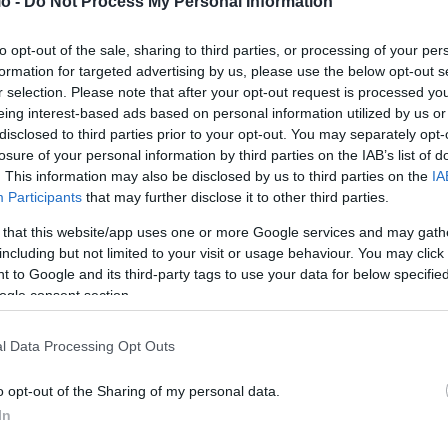
o -
Do Not Process My Personal Information
ες λύσεις. Αν πρέπει να συζητήσουμε και με άλλους φορείς
to opt-out of the sale, sharing to third parties, or processing of your per
formation for targeted advertising by us, please use the below opt-out s
α Υπουργεία- για να ληφθούν κάποια μέτρα, όπως
r selection. Please note that after your opt-out request is processed y
ιμένες ώρες μη κυκλοφορίας, ώστε να ρυθμίζεται με ένα
eing interest-based ads based on personal information utilized by us or
παλιότερα και επίσης δεν είχε αποδώσει, είχε σκοντάψει
disclosed to third parties prior to your opt-out. You may separately opt-
losure of your personal information by third parties on the IAB’s list of
οχονομικό το ζήτημα, μακάρι να ήταν μόνο ζήτημα
. This information may also be disclosed by us to third parties on the
IA
αρέμβασης. Δεν είναι εύκολο, γιατί ο Κηφισός είναι μία
Participants
that may further disclose it to other third parties.
, με τα δυτικά προάστια, με το λιμάνι, με τις αγορές στον
 that this website/app uses one or more Google services and may gath
including but not limited to your visit or usage behaviour. You may click 
 to Google and its third-party tags to use your data for below specifi
ogle consent section.
ουμε και τροχονόμους στους δρόμους έχουμε και με το
εκινάμε τις προδιαγραφές και την ομάδα εργασίας και
l Data Processing Opt Outs
υνατό να γίνει, σε ό,τι αφορά ζητήματα που αφορούν την
υς πολίτες, το σχεδιάζουμε, το ενισχύουμε,
o opt-out of the Sharing of my personal data.
περισσότεροι σε σημεία της Αθήνας και για πολλή
In
ουμε ξεκινήσει απέναντι σε συγκεκριμένες παραβιάσεις του