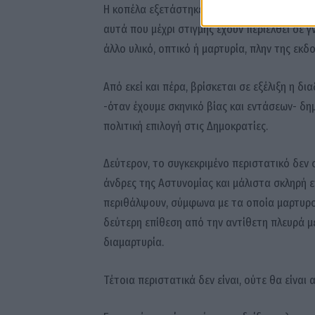
Η κοπέλα εξετάστηκε και από ιατροδικαστή. 
αυτά που μέχρι στιγμής έχουν περιέλθει σε 
άλλο υλικό, οπτικό ή μαρτυρία, πλην της εκδ
Από εκεί και πέρα, βρίσκεται σε εξέλιξη η δ
-όταν έχουμε σκηνικό βίας και εντάσεων- δη
πολιτική επιλογή στις Δημοκρατίες.
Δεύτερον, το συγκεκριμένο περιστατικό δεν σ
άνδρες της Αστυνομίας και μάλιστα σκληρή ε
περιθάλψουν, σύμφωνα με τα οποία μαρτυρού
δεύτερη επίθεση από την αντίθετη πλευρά με 
διαμαρτυρία.
Τέτοια περιστατικά δεν είναι, ούτε θα είναι