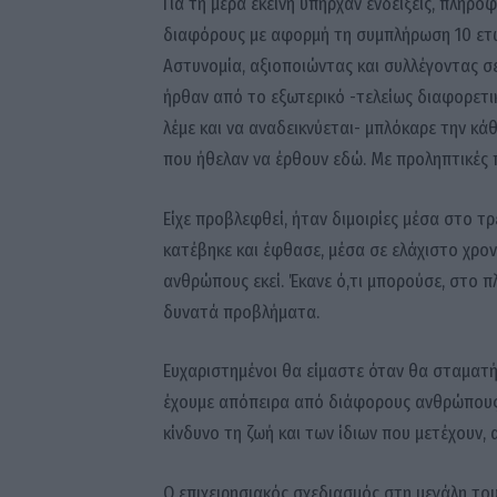
Για τη μέρα εκείνη υπήρχαν ενδείξεις, πληρ
διαφόρους με αφορμή τη συμπλήρωση 10 ετώ
Αστυνομία, αξιοποιώντας και συλλέγοντας σ
ήρθαν από το εξωτερικό -τελείως διαφορετι
λέμε και να αναδεικνύεται- μπλόκαρε την κ
που ήθελαν να έρθουν εδώ. Με προληπτικές π
Είχε προβλεφθεί, ήταν διμοιρίες μέσα στο τ
κατέβηκε και έφθασε, μέσα σε ελάχιστο χρο
ανθρώπους εκεί. Έκανε ό,τι μπορούσε, στο πλ
δυνατά προβλήματα.
Ευχαριστημένοι θα είμαστε όταν θα σταματ
έχουμε απόπειρα από διάφορους ανθρώπους 
κίνδυνο τη ζωή και των ίδιων που μετέχουν,
Ο επιχειρησιακός σχεδιασμός στη μεγάλη του