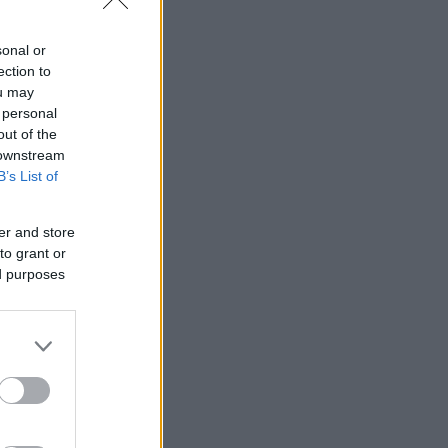
sonal or
ection to
ou may
 personal
out of the
 downstream
B’s List of
er and store
to grant or
ed purposes