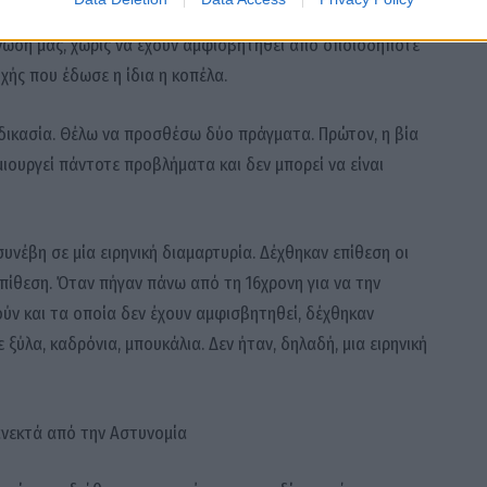
Η γιατρός κατέθεσε την εκδοχή της κοπέλας. Εμεί λέμε
γνώση μας, χωρίς να έχουν αμφισβητηθεί από οποιοδήποτε
οχής που έδωσε η ίδια η κοπέλα.
ιαδικασία. Θέλω να προσθέσω δύο πράγματα. Πρώτον, η βία
μιουργεί πάντοτε προβλήματα και δεν μπορεί να είναι
υνέβη σε μία ειρηνική διαμαρτυρία. Δέχθηκαν επίθεση οι
πίθεση. Όταν πήγαν πάνω από τη 16χρονη για να την
ν και τα οποία δεν έχουν αμφισβητηθεί, δέχθηκαν
ξύλα, καδρόνια, μπουκάλια. Δεν ήταν, δηλαδή, μια ειρηνική
 ανεκτά από την Αστυνομία