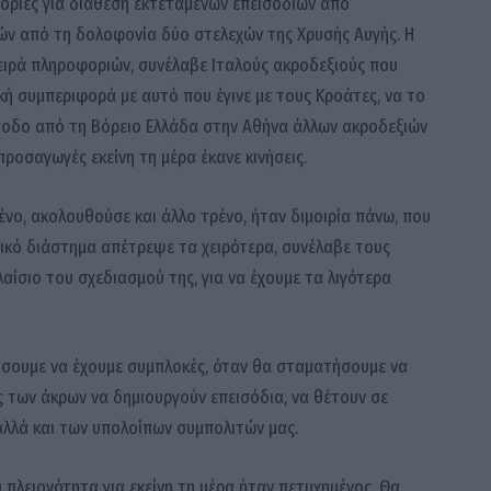
οφορίες για διάθεση εκτεταμένων επεισοδίων από
ν από τη δολοφονία δύο στελεχών της Χρυσής Αυγής. Η
ειρά πληροφοριών, συνέλαβε Ιταλούς ακροδεξιούς που
κή συμπεριφορά με αυτό που έγινε με τους Κροάτες, να το
άθοδο από τη Βόρειο Ελλάδα στην Αθήνα άλλων ακροδεξιών
ροσαγωγές εκείνη τη μέρα έκανε κινήσεις.
ρένο, ακολουθούσε και άλλο τρένο, ήταν διμοιρία πάνω, που
νικό διάστημα απέτρεψε τα χειρότερα, συνέλαβε τους
αίσιο του σχεδιασμού της, για να έχουμε τα λιγότερα
ήσουμε να έχουμε συμπλοκές, όταν θα σταματήσουμε να
των άκρων να δημιουργούν επεισόδια, να θέτουν σε
 αλλά και των υπολοίπων συμπολιτών μας.
 πλειονότητα για εκείνη τη μέρα ήταν πετυχημένος. Θα