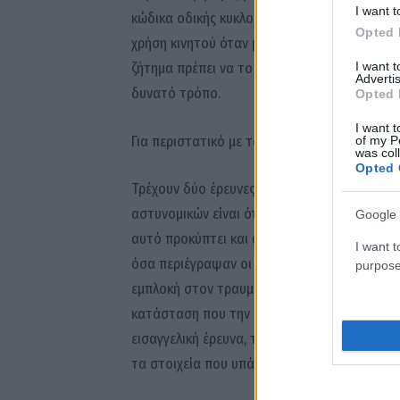
I want t
κώδικα οδικής κυκλοφορίας, είτε αυτό είναι τ
Opted 
χρήση κινητού όταν μιλάς, δηλαδή αυτά που 
I want 
ζήτημα πρέπει να το αντιμετωπίσουμε ο καθ
Advertis
δυνατό τρόπο.
Opted 
I want t
Για περιστατικό με τον τραυματισμό 16χρον
of my P
was col
Opted 
Τρέχουν δύο έρευνες που είναι σε εξέλιξη: π
αστυνομικών είναι ότι δεν είχαν την παραμι
Google 
αυτό προκύπτει και από διάφορους άλλους μά
I want t
όσα περιέγραψαν οι άνδρες της ΕΛ.ΑΣ. που εί
purpose
εμπλοκή στον τραυματισμό της, ίσα-ίσα, φώ
κατάσταση που την βρήκαν. Παράλληλα, βρίσκε
εισαγγελική έρευνα, την οποία διέταξε ο Εισ
τα στοιχεία που υπάρχουν.