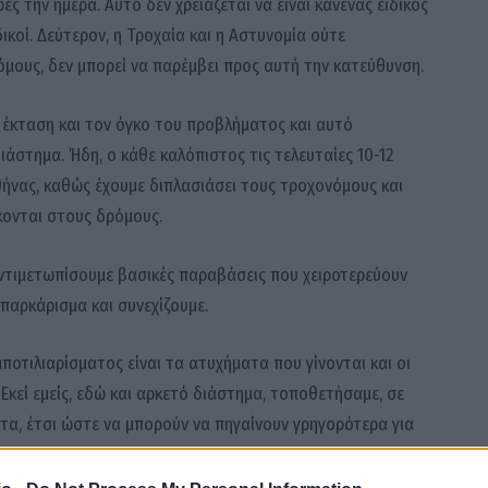
ες την ημέρα. Αυτό δεν χρειάζεται να είναι κανένας ειδικός
δικοί. Δεύτερον, η Τροχαία και η Αστυνομία ούτε
όμους, δεν μπορεί να παρέμβει προς αυτή την κατεύθυνση.
ν έκταση και τον όγκο του προβλήματος και αυτό
άστημα. Ήδη, ο κάθε καλόπιστος τις τελευταίες 10-12
ήνας, καθώς έχουμε διπλασιάσει τους τροχονόμους και
κονται στους δρόμους.
 αντιμετωπίσουμε βασικές παραβάσεις που χειροτερεύουν
παρκάρισμα και συνεχίζουμε.
μποτιλιαρίσματος είναι τα ατυχήματα που γίνονται και οι
Εκεί εμείς, εδώ και αρκετό διάστημα, τοποθετήσαμε, σε
α, έτσι ώστε να μπορούν να πηγαίνουν γρηγορότερα για
 να μειωθεί ο χρόνος της καθυστέρησης, όχι να