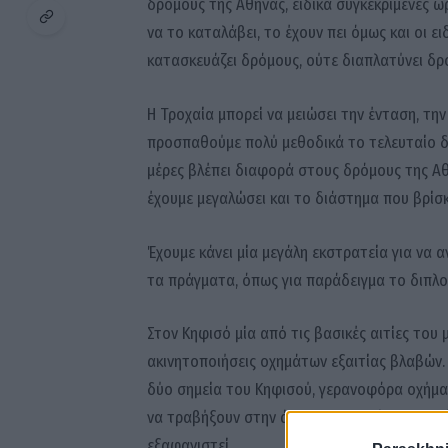
δρόμους της Αθήνας, ειδικά συγκεκριμένες ώρ
να το καταλάβει, το έχουν πει όμως και οι ει
κατασκευάζει δρόμους, ούτε διαπλατύνει δρ
Η Τροχαία μπορεί να μειώσει την ένταση, τη
προσπαθούμε πολύ μεθοδικά το τελευταίο δι
μέρες βλέπει διαφορά στους δρόμους της Αθ
έχουμε μεγαλώσει και το διάστημα που βρίσ
Έχουμε κάνει μία μεγάλη εκστρατεία για να
τα πράγματα, όπως για παράδειγμα το διπλο
Στον Κηφισό μία από τις βασικές αιτίες του 
ακινητοποιήσεις οχημάτων εξαιτίας βλαβών. 
δύο σημεία του Κηφισού, γερανοφόρα οχήματ
να τραβήξουν στην άκρη τα αυτοκίνητα αυτά,
εξαφανιστεί.