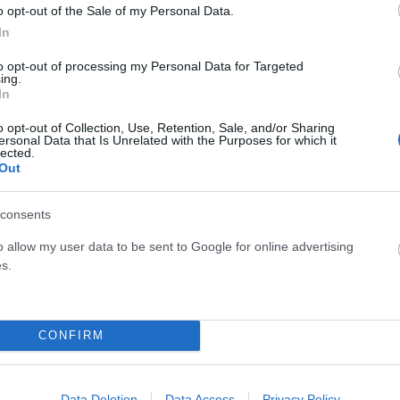
o opt-out of the Sale of my Personal Data.
ο διπλοπαρκάρισμα, είτε είναι το κόκκινο, είτε είναι η
In
μπορούν να έχουν και συνέπειες για την ανθρώπινη ζωή. Το
to opt-out of processing my Personal Data for Targeted
ένας στο πεδίο των αρμοδιοτήτων του με τον καλύτερο
ing.
In
o opt-out of Collection, Use, Retention, Sale, and/or Sharing
ης στο Νέο Ηράκλειο
ersonal Data that Is Unrelated with the Purposes for which it
lected.
Out
ρώτον, είναι η εσωτερική της αστυνομίας, όπου η θέση των
κρή εμπλοκή και επαφή στον τραυματισμό της 16χρονης και
consents
ρτυρες και από στοιχεία που είχε η δικογραφία και από
o allow my user data to be sent to Google for online advertising
χαν εμπλακεί στο περιστατικό, που ήταν εκεί. Καμία
s.
ναξαν το ΕΚΑΒ, ήταν από πάνω της, βοήθησαν στην
ται σε εξέλιξη και η έρευνα της Δικαιοσύνης, η
CONFIRM
αγγελέας, που είμαι βέβαιος ότι θα εξετάσει ενδελεχώς όλα
Data Deletion
Data Access
Privacy Policy