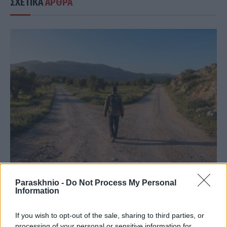
ΣΧΕΤΙΚΑ
ΑΡΘΡΑ
ΠΟΛΙΤΙΚΉ
Paraskhnio -
Do Not Process My Personal
Information
Όσο πάει και… διαλύεται: Ο Νίκος Μπρουτζάκης
καταγγέλλει «κλειστή κάστα» και έλλειψη λογοδοσίας
If you wish to opt-out of the sale, sharing to third parties, or
και αποχωρεί από την «Ελπίδα για τη Δημοκρατία»
processing of your personal or sensitive information for