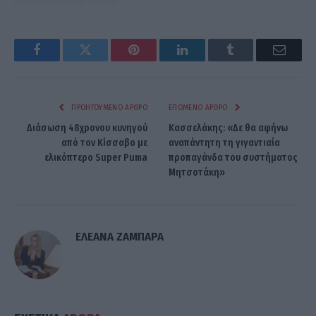
Facebook
Twitter
Pinterest
LinkedIn
Tumblr
Email
ΠΡΟΗΓΟΎΜΕΝΟ ΆΡΘΡΟ
ΕΠΌΜΕΝΟ ΆΡΘΡΟ
Διάσωση 48χρονου κυνηγού
Κασσελάκης: «Δε θα αφήνω
από τον Κίσσαβο με
αναπάντητη τη γιγαντιαία
ελικόπτερο Super Puma
προπαγάνδα του συστήματος
Μητσοτάκη»
ΕΛΕΑΝΑ ΖΑΜΠΑΡΑ