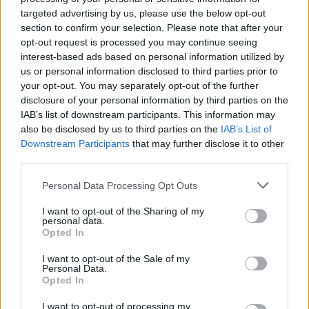
ΑΝΑΡΤΗΘΗΚΕ ΑΠΟ
DKATSAMADOU
8 ΑΥΓΟΎΣΤΟΥ 2026
targeted advertising by us, please use the below opt-out
section to confirm your selection. Please note that after your
opt-out request is processed you may continue seeing
interest-based ads based on personal information utilized by
us or personal information disclosed to third parties prior to
your opt-out. You may separately opt-out of the further
disclosure of your personal information by third parties on the
IAB’s list of downstream participants. This information may
also be disclosed by us to third parties on the
IAB’s List of
Downstream Participants
that may further disclose it to other
third parties.
Please note that this website/app uses one or more Google
Personal Data Processing Opt Outs
services and may gather and store information including but
not limited to your visit or usage behaviour. You may click to
I want to opt-out of the Sharing of my
personal data.
ΠΟΛΙΤΙΚΉ
grant or deny consent to Google and its third-party tags to
Opted In
use your data for below specified purposes in below Google
Τσίπρας: Στις 2 Σεπτεμβρίου η παρουσίαση του
consent section.
οικονομικού προγράμματος της ΕΛ.Α.Σ. στη
I want to opt-out of the Sale of my
Personal Data.
Θεσσαλονίκη
Opted In
ΑΝΑΡΤΗΘΗΚΕ ΑΠΟ
ΕΛΕΑΝΑ ΖΑΜΠΑΡΑ
8 ΑΥΓΟΎΣΤΟΥ 2026
I want to opt-out of processing my