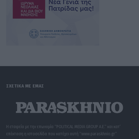
ΣΧΕΤΙΚΑ ΜΕ ΕΜΑΣ
Η εταιρεία με την επωνυμία “POLITICAL MEDIA GROUP A.E.” και κατ’
επέκταση η ιστοσελίδα που κατέχει αυτή “www.paraskhnio.gr”