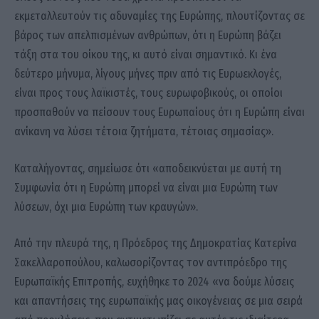
εκμεταλλευτούν τις αδυναμίες της Ευρώπης, πλουτίζοντας σε
βάρος των απελπισμένων ανθρώπων, ότι η Ευρώπη βάζει
τάξη στα του οίκου της, κι αυτό είναι σημαντικό. Κι ένα
δεύτερο μήνυμα, λίγους μήνες πριν από τις Ευρωεκλογές,
είναι προς τους λαϊκιστές, τους ευρωφοβικούς, οι οποίοι
προσπαθούν να πείσουν τους Ευρωπαίους ότι η Ευρώπη είναι
ανίκανη να λύσει τέτοια ζητήματα, τέτοιας σημασίας».
Καταλήγοντας, σημείωσε ότι «αποδεικνύεται με αυτή τη
Συμφωνία ότι η Ευρώπη μπορεί να είναι μια Ευρώπη των
λύσεων, όχι μια Ευρώπη των κραυγών».
Από την πλευρά της, η Πρόεδρος της Δημοκρατίας Κατερίνα
Σακελλαροπούλου, καλωσορίζοντας τον αντιπρόεδρο της
Ευρωπαϊκής Επιτροπής, ευχήθηκε το 2024 «να δούμε λύσεις
και απαντήσεις της ευρωπαϊκής μας οικογένειας σε μια σειρά