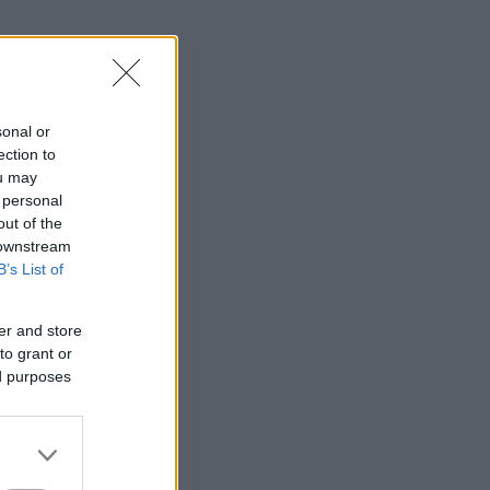
sonal or
ection to
ou may
 personal
out of the
 downstream
B’s List of
er and store
to grant or
ed purposes