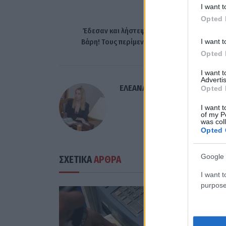
I want t
ΠΡΟΗΓΟΎΜΕΝΟ ΆΡΘ
Opted 
Έδεσαν και λήστεψαν ηλικιωμένο ζευγάρι σ
I want t
Βάρη! Τους περίμεναν κάτω από το σπίτι του
Opted 
I want 
Advertis
ΕΛΕΑΝΑ ΖΑΜΠΑΡΑ
Opted 
I want t
of my P
was col
Opted 
Google 
ΣΧΕΤΙΚΑ
ΑΡΘΡΑ
I want t
purpose