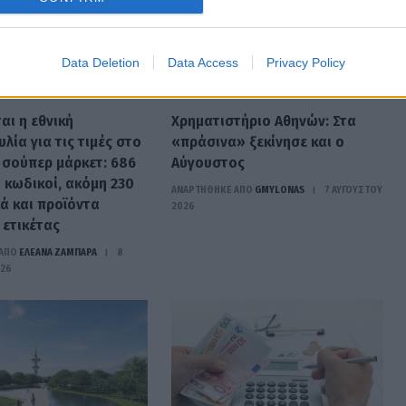
Data Deletion
Data Access
Privacy Policy
ΟΙΚΟΝΟΜΊΑ
αι η εθνική
Χρηματιστήριο Αθηνών: Στα
ία για τις τιμές στο
«πράσινα» ξεκίνησε και ο
 σούπερ μάρκετ: 686
Αύγουστος
 κωδικοί, ακόμη 230
ΑΝΑΡΤΗΘΗΚΕ ΑΠΟ
GMYLONAS
7 ΑΥΓΟΎΣΤΟΥ
ά και προϊόντα
2026
 ετικέτας
ΑΠΟ
ΕΛΕΑΝΑ ΖΑΜΠΑΡΑ
8
026