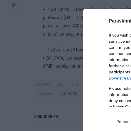
– Την Πέμπτη 25 Ιανουαρίου 2024, θα καταβλ
μισθωτών (ΟΑΕΕ, ΟΓΑ και ΕΤΑΑ), οι κύριες σ
Paraskhni
μετά, με τον ν. 4387/2016, μέσω του ΟΠΣ-ΕΦ
έπειτα) και όλες οι επικουρικές συντάξεις τ
If you wish 
sensitive in
confirm you
– Τη Δευτέρα 29 Ιανουαρίου 2024, θα καταβ
continue se
(ΙΚΑ-ΕΤΑΜ, τραπεζών, ΟΤΕ, ΔΕΗ, ΛΟΙΠΩΝ ΕΝΤ
information 
ΜΜΕ), καθώς και οι κύριες και οι επικουρικές
further disc
participants
Downstream 
e-ΕΦΚΑ
ΔΕΗ
ΕΤΑΤ
ΙΚΑ-ΕΤΑΜ
ΛΟΙΠΩΝ ΕΝΤΑ
Please note
τραπεζών
ΤΣΠ-ΗΣΑΠ)
information 
deny consent
in below Go
ΚΟΙΝΟΠΟΊΗΣΗ
Persona