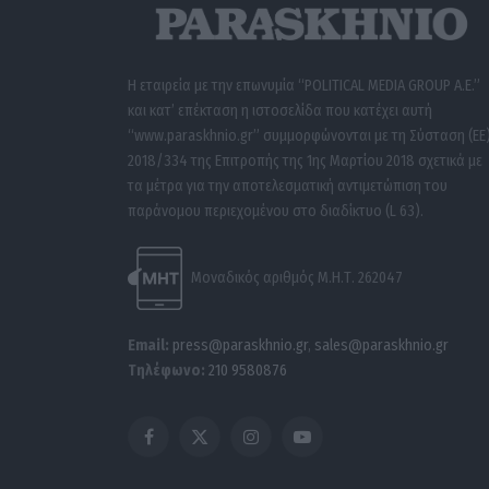
Η εταιρεία με την επωνυμία “POLITICAL MEDIA GROUP A.E.”
και κατ’ επέκταση η ιστοσελίδα που κατέχει αυτή
“www.paraskhnio.gr” συμμορφώνονται με τη Σύσταση (ΕΕ
2018/334 της Επιτροπής της 1ης Μαρτίου 2018 σχετικά με
τα μέτρα για την αποτελεσματική αντιμετώπιση του
παράνομου περιεχομένου στο διαδίκτυο (L 63).
Μοναδικός αριθμός Μ.Η.Τ. 262047
Email:
press@paraskhnio.gr
,
sales@paraskhnio.gr
Τηλέφωνο:
210 9580876
Facebook
X
Instagram
YouTube
(Twitter)