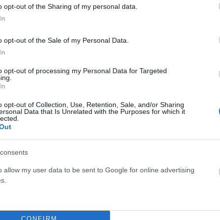
o opt-out of the Sharing of my personal data.
ΡΟ
ΕΠΌΜΕΝΟ ΆΡΘΡΟ
In
τη
Τα πρωτοσέλιδα των εφημερίδων
o opt-out of the Sale of my Personal Data.
ς!
In
to opt-out of processing my Personal Data for Targeted
ing.
In
o opt-out of Collection, Use, Retention, Sale, and/or Sharing
ersonal Data that Is Unrelated with the Purposes for which it
lected.
Out
consents
o allow my user data to be sent to Google for online advertising
s.
CONFIRM