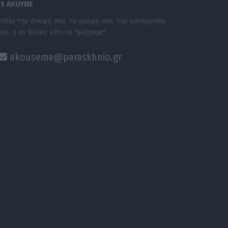
ΣΕ ΑΚΟΥΜΕ
Στείλε την άποψή σου, τη γνώμη σου, την καταγγελία
σου, ή αν θέλεις κάτι να "ψάξουμε".
akouseme@paraskhnio.gr