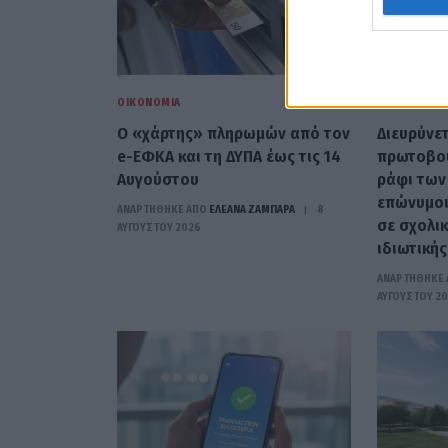
ΟΙΚΟΝΟΜΊΑ
ΟΙΚΟΝΟΜΊΑ
Ο «χάρτης» πληρωμών από τον
Διευρύνετ
e-ΕΦΚΑ και τη ΔΥΠΑ έως τις 14
πρωτοβουλ
Αυγούστου
ράφι των
επώνυμοι
ΑΝΑΡΤΗΘΗΚΕ ΑΠΟ
ΕΛΕΑΝΑ ΖΑΜΠΑΡΑ
8
σε σχολικ
ΑΥΓΟΎΣΤΟΥ 2026
ιδιωτικής
ΑΝΑΡΤΗΘΗΚΕ 
ΑΥΓΟΎΣΤΟΥ 2