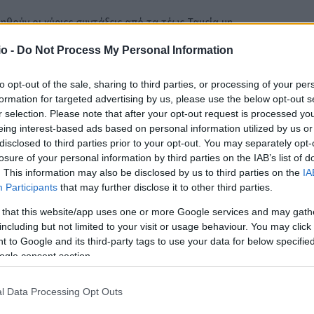
ηθούν οι κύριες συντάξεις από τα τέως Ταμεία μη
υντάξεις που απονεμήθηκαν από τη σύσταση του ΕΦΚΑ και
o -
Do Not Process My Personal Information
ΚΑ (συνταξιούχοι μισθωτοί & μη μισθωτοί από 1/1/2017 και
ου ιδιωτικού τομέα (μη μισθωτών και μισθωτών).
to opt-out of the sale, sharing to third parties, or processing of your per
formation for targeted advertising by us, please use the below opt-out s
r selection. Please note that after your opt-out request is processed y
ληθούν οι κύριες συντάξεις των τέως Ταμείων μισθωτών
eing interest-based ads based on personal information utilized by us or
ΑΣΣΟΜΕΝΩΝ (ΤΣΕΑΠΓΣΟ, ΤΣΠ-ΗΣΑΠ), ΝΑΤ, ΕΤΑΤ και ΕΤΑΠ-
disclosed to third parties prior to your opt-out. You may separately opt-
 συντάξεις του Δημοσίου.
losure of your personal information by third parties on the IAB’s list of
. This information may also be disclosed by us to third parties on the
IA
Participants
that may further disclose it to other third parties.
ΣΣΟΜΕΝΩΝ (ΤΣΕΑΠΓΣΟ
ΝΑΤ
ΟΑΕΕ
ΟΓΑ και ΕΤΑΑ
ΟΤΕ
 that this website/app uses one or more Google services and may gath
including but not limited to your visit or usage behaviour. You may click 
 to Google and its third-party tags to use your data for below specifi
ogle consent section.
Facebook
Twitter
Pinterest
LinkedIn
Tumblr
Email
l Data Processing Opt Outs