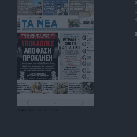
)
Τα
πρωτοσέλιδα
των
εφημερίδων