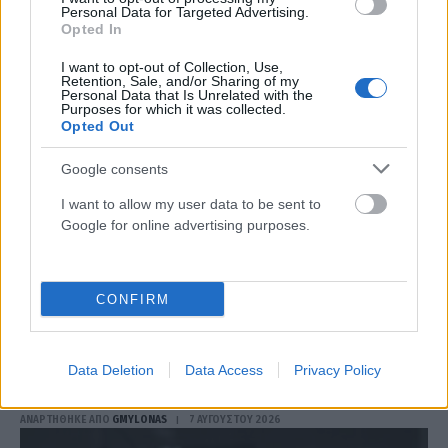
Personal Data for Targeted Advertising.
Opted In
ΑΝΑΡΤΗΘΗΚΕ ΑΠΟ
GMYLONAS
7 ΑΥΓΟΎΣΤΟΥ 2026
I want to opt-out of Collection, Use,
Retention, Sale, and/or Sharing of my
Personal Data that Is Unrelated with the
Purposes for which it was collected.
Opted Out
Google consents
I want to allow my user data to be sent to
Google for online advertising purposes.
CONFIRM
ΠΟΛΙΤΙΚΉ
Αλεξάνδρα Σδούκου: Ο κόσμος θα κρίνει ποιος έχει
Data Deletion
Data Access
Privacy Policy
σοβαρό σχέδιο και ποιος μοιράζει εύκολες υποσχέσεις
ΑΝΑΡΤΗΘΗΚΕ ΑΠΟ
GMYLONAS
7 ΑΥΓΟΎΣΤΟΥ 2026