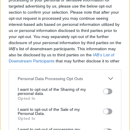
processing of your personal or sensitive information for
Σταύρος Καλαφάτης: Έχουμε δημιουργήσει 20.000
targeted advertising by us, please use the below opt-out
νέες θέσεις εργασίας υψηλής εξειδίκευσης σε 7 χρόνια
section to confirm your selection. Please note that after your
(VIDEO)
opt-out request is processed you may continue seeing
interest-based ads based on personal information utilized by
ΑΝΑΡΤΗΘΗΚΕ ΑΠΟ
GMYLONAS
7 ΑΥΓΟΎΣΤΟΥ 2026
us or personal information disclosed to third parties prior to
your opt-out. You may separately opt-out of the further
disclosure of your personal information by third parties on the
IAB’s list of downstream participants. This information may
also be disclosed by us to third parties on the
IAB’s List of
Downstream Participants
that may further disclose it to other
third parties.
Please note that this website/app uses one or more Google
Personal Data Processing Opt Outs
services and may gather and store information including but
not limited to your visit or usage behaviour. You may click to
I want to opt-out of the Sharing of my
personal data.
grant or deny consent to Google and its third-party tags to
Opted In
use your data for below specified purposes in below Google
consent section.
I want to opt-out of the Sale of my
Personal Data.
ΠΟΛΙΤΙΚΉ
Opted In
Κώστας Τσουκαλάς: Όσο συνεχίζονται οι
αρχειοθετήσεις οι σκιές μεγαλώνουν
I want to opt-out of processing my