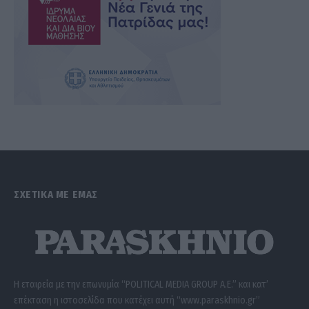
ΣΧΕΤΙΚΑ ΜΕ ΕΜΑΣ
Η εταιρεία με την επωνυμία “POLITICAL MEDIA GROUP A.E.” και κατ’
επέκταση η ιστοσελίδα που κατέχει αυτή “www.paraskhnio.gr”