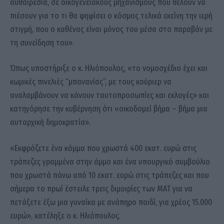
αυθαιρεσία, σε οικογενειακούς μηχανισμούς που θέλουν να
πιέσουν για το τι θα ψηφίσει ο κόσμος τελικά εκείνη την ιερή
στιγμή, που ο καθένας είναι μόνος του μέσα στο παραβάν με
τη συνείδηση του».
Όπως υποστήριξε ο κ. Ηλιόπουλος, «το νομοσχέδιο έχει και
κωμικές πινελιές “μπανανίας”, με τους κούριερ να
αναλαμβάνουν να κάνουν ταυτοπροσωπίες και εκλογές» και
κατηγόρησε την κυβέρνηση ότι «οικοδομεί βήμα – βήμα μια
αυταρχική δημοκρατία».
«Εκφράζετε ένα κόμμα που χρωστά 400 εκατ. ευρώ στις
τράπεζες γραμμένα στην άμμο και ένα υπουργικό συμβούλιο
που χρωστά πάνω από 10 εκατ. ευρώ στις τράπεζες και που
σήμερα το πρωί έστειλε τρεις διμοιρίες των ΜΑΤ για να
πετάξετε έξω μια γυναίκα με ανάπηρο παιδί, για χρέος 15.000
ευρώ», κατέληξε ο κ. Ηλιόπουλος.