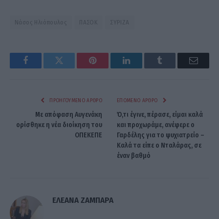
Νάσος Ηλιόπουλος
ΠΑΣΟΚ
ΣΥΡΙΖΑ
Facebook
Twitter
Pinterest
LinkedIn
Tumblr
Email
ΠΡΟΗΓΟΎΜΕΝΟ ΆΡΘΡΟ
ΕΠΌΜΕΝΟ ΆΡΘΡΟ
Με απόφαση Αυγενάκη
Ό,τι έγινε, πέρασε, είμαι καλά
ορίσθηκε η νέα διοίκηση του
και προχωράμε, ανέφερε ο
ΟΠΕΚΕΠΕ
Γαρδέλης για το ψυχιατρείο –
Καλά τα είπε ο Νταλάρας, σε
έναν βαθμό
ΕΛΕΑΝΑ ΖΑΜΠΑΡΑ