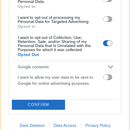
Personal Data.
Διευρύνεται η εθνική πρωτοβουλία για τις τιμές στο
Opted In
ράφι των σούπερ μάρκετ: 686 επώνυμοι κωδικοί,
I want to opt-out of processing my
ακόμη 230 σε σχολικά και προϊόντα ιδιωτικής ετικέτας
Personal Data for Targeted Advertising.
Opted In
ΑΝΑΡΤΗΘΗΚΕ ΑΠΟ
ΕΛΕΑΝΑ ΖΑΜΠΑΡΑ
8 ΑΥΓΟΎΣΤΟΥ 2026
I want to opt-out of Collection, Use,
Retention, Sale, and/or Sharing of my
Personal Data that Is Unrelated with the
Purposes for which it was collected.
Opted Out
Google consents
I want to allow my user data to be sent to
Google for online advertising purposes.
CONFIRM
ΟΙΚΟΝΟΜΊΑ
Χρηματιστήριο Αθηνών: Στα «πράσινα» ξεκίνησε και ο
Data Deletion
Data Access
Privacy Policy