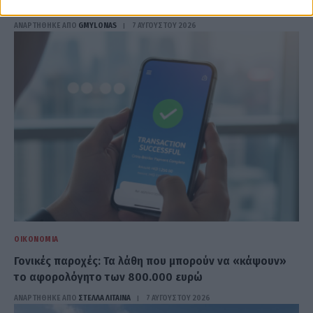
Αύγουστος
ΑΝΑΡΤΗΘΗΚΕ ΑΠΟ
GMYLONAS
7 ΑΥΓΟΎΣΤΟΥ 2026
ΟΙΚΟΝΟΜΊΑ
Γονικές παροχές: Τα λάθη που μπορούν να «κάψουν»
το αφορολόγητο των 800.000 ευρώ
ΑΝΑΡΤΗΘΗΚΕ ΑΠΟ
ΣΤΈΛΛΑ ΛΊΤΑΙΝΑ
7 ΑΥΓΟΎΣΤΟΥ 2026