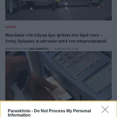
ΔΙΕΘΝΉ
Μαγιόρκα: «Το Σόγιερ έχει φτάσει στα όριά του» –
Στους δρόμους οι κάτοικοι κατά του υπερτουρισμού
ΑΝΑΡΤΗΘΗΚΕ ΑΠΟ
DKATSAMADOU
8 ΑΥΓΟΎΣΤΟΥ 2026
Paraskhnio -
Do Not Process My Personal
Information