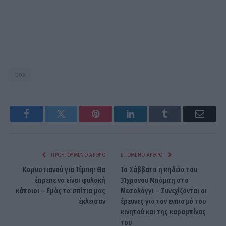
box
Facebook
Twitter
Pinterest
LinkedIn
Tumblr
Email
ΠΡΟΗΓΟΎΜΕΝΟ ΆΡΘΡΟ
ΕΠΌΜΕΝΟ ΆΡΘΡΟ
Καρυστιανού για Τέμπη: Θα
Το Σάββατο η κηδεία του
έπρεπε να είναι φυλακή
31χρονου Μπάμπη στο
κάποιοι – Εμάς τα σπίτια μας
Μεσολόγγι – Συνεχίζονται οι
έκλεισαν
έρευνες για τον ενπισμό του
κινητού και της καραμπίνας
του