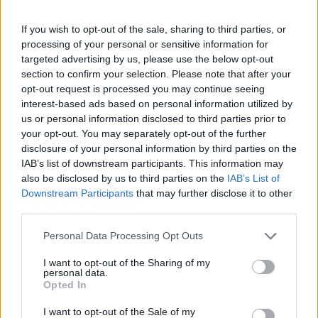
If you wish to opt-out of the sale, sharing to third parties, or
ΟΙΚΟΝΟΜΊΑ
processing of your personal or sensitive information for
Ο «χάρτης» πληρωμών από τον e-ΕΦΚΑ και τη ΔΥΠΑ
targeted advertising by us, please use the below opt-out
έως τις 14 Αυγούστου
section to confirm your selection. Please note that after your
opt-out request is processed you may continue seeing
ΑΝΑΡΤΗΘΗΚΕ ΑΠΟ
ΕΛΕΑΝΑ ΖΑΜΠΑΡΑ
8 ΑΥΓΟΎΣΤΟΥ 2026
interest-based ads based on personal information utilized by
us or personal information disclosed to third parties prior to
your opt-out. You may separately opt-out of the further
disclosure of your personal information by third parties on the
IAB’s list of downstream participants. This information may
also be disclosed by us to third parties on the
IAB’s List of
Downstream Participants
that may further disclose it to other
third parties.
Please note that this website/app uses one or more Google
Personal Data Processing Opt Outs
services and may gather and store information including but
not limited to your visit or usage behaviour. You may click to
I want to opt-out of the Sharing of my
personal data.
grant or deny consent to Google and its third-party tags to
Opted In
use your data for below specified purposes in below Google
consent section.
ΟΙΚΟΝΟΜΊΑ
I want to opt-out of the Sale of my