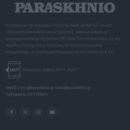
Η εταιρεία με την επωνυμία “POLITICAL MEDIA GROUP A.E.” και κατ’
επέκταση η ιστοσελίδα που κατέχει αυτή “www.paraskhnio.gr”
συμμορφώνονται με τη Σύσταση (ΕΕ) 2018/334 της Επιτροπής της 1ης
Μαρτίου 2018 σχετικά με τα μέτρα για την αποτελεσματική
αντιμετώπιση του παράνομου περιεχομένου στο διαδίκτυο (L 63).
Μοναδικός αριθμός Μ.Η.Τ. 262047
Email:
press@paraskhnio.gr
,
sales@paraskhnio.gr
Τηλέφωνο:
210 9580876
Facebook
X
Instagram
YouTube
(Twitter)