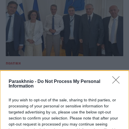
ΠΟΛΙΤΙΚΉ
Βιομηχανία made in Greece: Το νέο σχέδιο και τα 3,7
δισ. ευρώ επενδύσεων
Paraskhnio -
Do Not Process My Personal
Information
ΑΝΑΡΤΗΘΗΚΕ ΑΠΟ
NEWSROOM
7 ΑΥΓΟΎΣΤΟΥ 2026
If you wish to opt-out of the sale, sharing to third parties, or
processing of your personal or sensitive information for
targeted advertising by us, please use the below opt-out
section to confirm your selection. Please note that after your
opt-out request is processed you may continue seeing