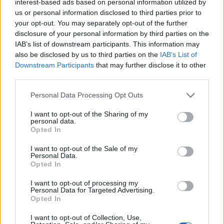
interest-based ads based on personal information utilized by
us or personal information disclosed to third parties prior to
your opt-out. You may separately opt-out of the further
disclosure of your personal information by third parties on the
IAB’s list of downstream participants. This information may
also be disclosed by us to third parties on the
IAB’s List of
Downstream Participants
that may further disclose it to other
third parties.
ΠΟΛΙΤΙΚΉ
Please note that this website/app uses one or more Google
Personal Data Processing Opt Outs
Νέο σχέδιο για την ενεργειακή θωράκιση της χώρας: Η
services and may gather and store information including but
Ελλάδα ζητά επέκταση της ρήτρας διαφυγής
not limited to your visit or usage behaviour. You may click to
I want to opt-out of the Sharing of my
personal data.
ΑΝΑΡΤΗΘΗΚΕ ΑΠΟ
NEWSROOM
6 ΑΥΓΟΎΣΤΟΥ 2026
grant or deny consent to Google and its third-party tags to
Opted In
use your data for below specified purposes in below Google
consent section.
I want to opt-out of the Sale of my
Personal Data.
Opted In
I want to opt-out of processing my
Personal Data for Targeted Advertising.
Opted In
I want to opt-out of Collection, Use,