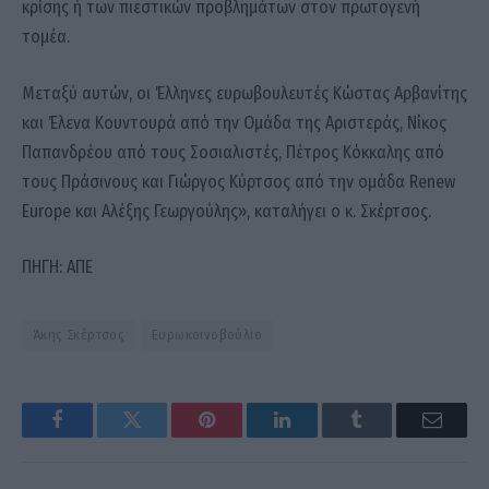
κρίσης ή των πιεστικών προβλημάτων στον πρωτογενή
τομέα.
Μεταξύ αυτών, οι Έλληνες ευρωβουλευτές Κώστας Αρβανίτης
και Έλενα Κουντουρά από την Ομάδα της Αριστεράς, Νίκος
Παπανδρέου από τους Σοσιαλιστές, Πέτρος Κόκκαλης από
τους Πράσινους και Γιώργος Κύρτσος από την ομάδα Renew
Europe και Αλέξης Γεωργούλης», καταλήγει ο κ. Σκέρτσος.
ΠΗΓΗ: ΑΠΕ
Άκης Σκέρτσος
Ευρωκοινοβούλιο
Facebook
Twitter
Pinterest
LinkedIn
Tumblr
Email