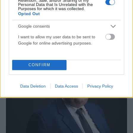
Retention, Sale, and/or Sharing of my
Personal Data that Is Unrelated with the
Purposes for which it was collected.
Opted Out
Google consents
ΠΟΛΙΤΙΚΉ
I want to allow my user data to be sent to
Το μεγάλο γαλλικό «ναι» στο καλώδιο Ελλάδας –
Google for online advertising purposes.
Κύπρου
ΑΝΑΡΤΗΘΗΚΕ ΑΠΟ
NEWSROOM
6 ΑΥΓΟΎΣΤΟΥ 2026
CONFIRM
Data Deletion
Data Access
Privacy Policy