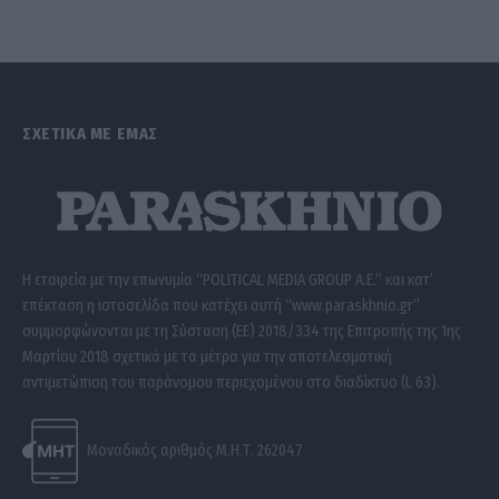
ΣΧΕΤΙΚΑ ΜΕ ΕΜΑΣ
Η εταιρεία με την επωνυμία “POLITICAL MEDIA GROUP A.E.” και κατ’
επέκταση η ιστοσελίδα που κατέχει αυτή “www.paraskhnio.gr”
συμμορφώνονται με τη Σύσταση (ΕΕ) 2018/334 της Επιτροπής της 1ης
Μαρτίου 2018 σχετικά με τα μέτρα για την αποτελεσματική
αντιμετώπιση του παράνομου περιεχομένου στο διαδίκτυο (L 63).
Μοναδικός αριθμός Μ.Η.Τ. 262047