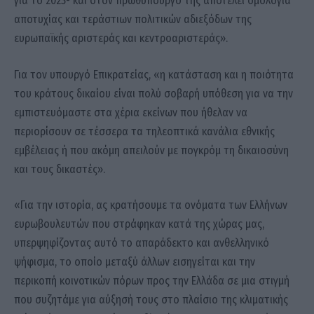
για το 2023- και στον πρωθυπουργό της αποτελεί ομολογία
αποτυχίας και τεράστιων πολιτικών αδιεξόδων της
ευρωπαϊκής αριστεράς και κεντροαριστεράς».
Για τον υπουργό Επικρατείας, «η κατάσταση και η ποιότητα
του κράτους δικαίου είναι πολύ σοβαρή υπόθεση για να την
εμπιστευόμαστε στα χέρια εκείνων που ήθελαν να
περιορίσουν σε τέσσερα τα τηλεοπτικά κανάλια εθνικής
εμβέλειας ή που ακόμη απειλούν με πογκρόμ τη δικαιοσύνη
και τους δικαστές».
«Για την ιστορία, ας κρατήσουμε τα ονόματα των Ελλήνων
ευρωβουλευτών που στράφηκαν κατά της χώρας μας,
υπερψηφίζοντας αυτό το απαράδεκτο και ανθελληνικό
ψήφισμα, το οποίο μεταξύ άλλων εισηγείται και την
περικοπή κοινοτικών πόρων προς την Ελλάδα σε μια στιγμή
που συζητάμε για αύξησή τους στο πλαίσιο της κλιματικής