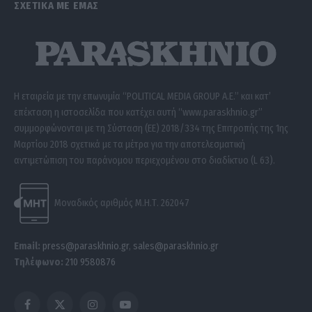
ΣΧΕΤΙΚΑ ΜΕ ΕΜΑΣ
Η εταιρεία με την επωνυμία “POLITICAL MEDIA GROUP A.E.” και κατ’
επέκταση η ιστοσελίδα που κατέχει αυτή “www.paraskhnio.gr”
συμμορφώνονται με τη Σύσταση (ΕΕ) 2018/334 της Επιτροπής της 1ης
Μαρτίου 2018 σχετικά με τα μέτρα για την αποτελεσματική
αντιμετώπιση του παράνομου περιεχομένου στο διαδίκτυο (L 63).
Μοναδικός αριθμός Μ.Η.Τ. 262047
Email:
press@paraskhnio.gr
,
sales@paraskhnio.gr
Τηλέφωνο:
210 9580876
Facebook
X
Instagram
YouTube