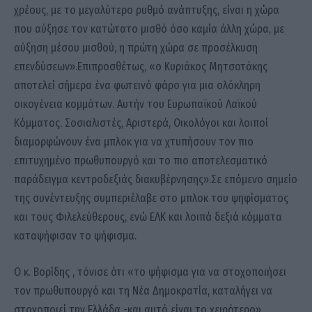
χρέους, με το μεγαλύτερο ρυθμό ανάπτυξης, είναι η χώρα
που αύξησε τον κατώτατο μισθό όσο καμία άλλη χώρα, με
αύξηση μέσου μισθού, η πρώτη χώρα σε προσέλκυση
επενδύσεων».Επιπροσθέτως, «ο Κυριάκος Μητσοτάκης
αποτελεί σήμερα ένα φωτεινό φάρο για μια ολόκληρη
οικογένεια κομμάτων. Αυτήν του Ευρωπαϊκού Λαϊκού
Κόμματος. Σοσιαλιστές, Αριστερά, Οικολόγοι και λοιποί
διαμορφώνουν ένα μπλοκ για να χτυπήσουν τον πιο
επιτυχημένο πρωθυπουργό και το πιο αποτελεσματικό
παράδειγμα κεντροδεξιάς διακυβέρνησης».Σε επόμενο σημείο
της συνέντευξης συμπεριέλαβε στο μπλοκ του ψηφίσματος
και τους Φιλελεύθερους, ενώ ΕΛΚ και λοιπά δεξιά κόμματα
καταψήφισαν το ψήφισμα.
Ο κ. Βορίδης , τόνισε ότι «το ψήφισμα για να στοχοποιήσει
τον πρωθυπουργό και τη Νέα Δημοκρατία, καταλήγει να
στοχοποιεί την Ελλάδα -και αυτό είναι το χειρότερο».