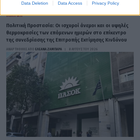
Data Deletion
Data Access
Privacy Policy
ΠΟΛΙΤΙΚΉ
Πολιτική Προστασία: Οι ισχυροί άνεμοι και οι υψηλές
θερμοκρασίες των επόμενων ημερών στο επίκεντρο
της συνεδρίασης της Επιτροπής Εκτίμησης Κινδύνου
ΑΝΑΡΤΗΘΗΚΕ ΑΠΟ
ΕΛΕΑΝΑ ΖΑΜΠΑΡΑ
8 ΑΥΓΟΎΣΤΟΥ 2026