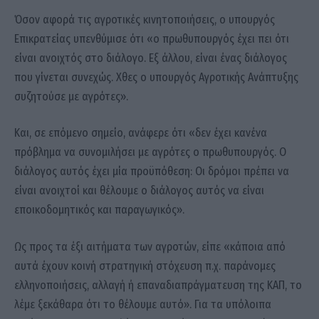
Όσον αφορά τις αγροτικές κινητοποιήσεις, ο υπουργός
Επικρατείας υπενθύμισε ότι «ο πρωθυπουργός έχει πει ότι
είναι ανοιχτός στο διάλογο. Εξ άλλου, είναι ένας διάλογος
που γίνεται συνεχώς. Χθες ο υπουργός Αγροτικής Ανάπτυξης
συζητούσε με αγρότες».
Και, σε επόμενο σημείο, ανάφερε ότι «δεν έχει κανένα
πρόβλημα να συνομιλήσει με αγρότες ο πρωθυπουργός. Ο
διάλογος αυτός έχει μία προϋπόθεση: Οι δρόμοι πρέπει να
είναι ανοιχτοί και θέλουμε ο διάλογος αυτός να είναι
εποικοδομητικός και παραγωγικός».
Ως προς τα έξι αιτήματα των αγροτών, είπε «κάποια από
αυτά έχουν κοινή στρατηγική στόχευση π.χ. παράνομες
ελληνοποιήσεις, αλλαγή ή επαναδιαπράγματευση της ΚΑΠ, το
λέμε ξεκάθαρα ότι το θέλουμε αυτό». Για τα υπόλοιπα