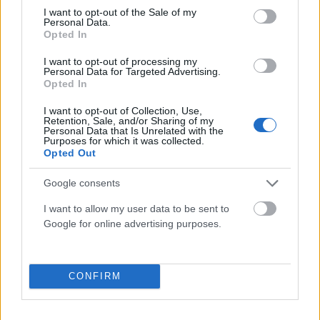
consent section.
I want to opt-out of the Sale of my
Personal Data.
Opted In
I want to opt-out of processing my
Personal Data for Targeted Advertising.
ΠΟΛΙΤΙΚΉ
Opted In
Τσουκαλάς: Xρειάζεται άλλη εξωτερική πολιτική με
I want to opt-out of Collection, Use,
στρατηγικό βάθος
Retention, Sale, and/or Sharing of my
Personal Data that Is Unrelated with the
ΑΝΑΡΤΗΘΗΚΕ ΑΠΟ
ΕΛΕΑΝΑ ΖΑΜΠΑΡΑ
8 ΑΥΓΟΎΣΤΟΥ 2026
Purposes for which it was collected.
Opted Out
Google consents
I want to allow my user data to be sent to
Google for online advertising purposes.
CONFIRM