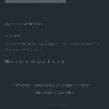
Τα
πρωτοσέλιδα
των
εφημερίδων
ΕΝΗΜΕΡΩΣΟΥ ΠΡΩΤΟΣ
ΣΕ ΑΚΟΥΜΕ
Στείλε την άποψή σου, τη γνώμη σου, την καταγγελία σου, ή αν
θέλεις κάτι να "ψάξουμε".
akouseme@paraskhnio.gr
ΤΑΥΤΟΤΗΤΑ
ΟΡΟΙ ΧΡΗΣΗΣ & ΠΟΛΙΤΙΚΗ ΑΠΟΡΡΗΤΟΥ
ΕΠΙΚΟΙΝΩΝΙΑ & ΔΙΑΦΗΜΙΣΗ
© 2026 Paraskhnio