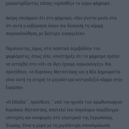
χαρακτηρίζοντας επίσης «εμπαθές» το ευρω-ψήφισμα .
Ακόμη επισήμανε ότι στο ψήφισμα, «δεν γίνεται μνεία στο
ότι αυτή η κυβέρνηση έκανε πιο δύσκολη τη νόμιμη
παρακολούθηση, με δεύτερο εισαγγελέα».
Πηγαίνοντας, όμως, στο πολιτικό περιβάλλον του
ψηφίσματος, όπως είπε, υποστήριξε ότι το ψήφισμα πρέπει
να ενταχθεί στο «ότι σε λίγο έχουμε ευρωεκλογές». Και,
προσέθεσε, «ο Κυριάκος Μητσοτάκης και η Νέα Δημοκρατία
είναι αυτή τη στιγμή το μεγαλύτερο κεντροδεξιό κόμμα στην
Ευρώπη».
«Η Ελλάδα” , πρόσθεσε, ” υπό την ηγεσία του πρωθυπουργού
Κυριάκου Μητσοτάκη, αποτελεί ένα παγκόσμιο παράδειγμα
επιτυχίας και αναφοράς στο εσωτερικό της Ευρωπαϊκής
Ένωσης. Είναι η χώρα με τη μεγαλύτερη αποκλιμάκωση