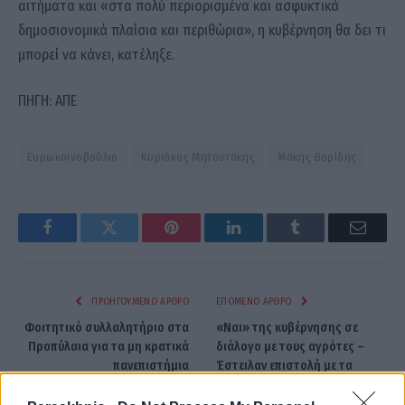
αιτήματα και «στα πολύ περιορισμένα και ασφυκτικά
δημοσιονομικά πλαίσια και περιθώρια», η κυβέρνηση θα δει τι
μπορεί να κάνει, κατέληξε.
ΠΗΓΗ: ΑΠΕ
Ευρωκοινοβούλιο
Κυριάκος Μητσοτάκης
Μάκης Βορίδης
Facebook
Twitter
Pinterest
LinkedIn
Tumblr
Email
ΠΡΟΗΓΟΎΜΕΝΟ ΆΡΘΡΟ
ΕΠΌΜΕΝΟ ΆΡΘΡΟ
Φοιτητικό συλλαλητήριο στα
«Ναι» της κυβέρνησης σε
Προπύλαια για τα μη κρατικά
διάλογο με τους αγρότες –
πανεπιστήμια
Έστειλαν επιστολή με τα
αιτήματά τους στον
πρωθυπουργό