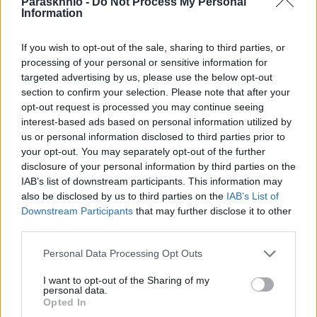
Paraskhnio -
Do Not Process My Personal
Information
If you wish to opt-out of the sale, sharing to third parties, or
mv
processing of your personal or sensitive information for
targeted advertising by us, please use the below opt-out
section to confirm your selection. Please note that after your
opt-out request is processed you may continue seeing
interest-based ads based on personal information utilized by
us or personal information disclosed to third parties prior to
ΣΧΕΤΙΚΑ
ΑΡΘΡΑ
your opt-out. You may separately opt-out of the further
disclosure of your personal information by third parties on the
IAB’s list of downstream participants. This information may
also be disclosed by us to third parties on the
IAB’s List of
Downstream Participants
that may further disclose it to other
third parties.
Please note that this website/app uses one or more Google
Personal Data Processing Opt Outs
services and may gather and store information including but
not limited to your visit or usage behaviour. You may click to
I want to opt-out of the Sharing of my
personal data.
grant or deny consent to Google and its third-party tags to
Opted In
use your data for below specified purposes in below Google