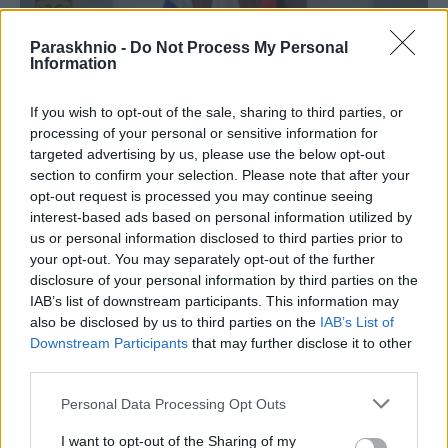
Paraskhnio -
Do Not Process My Personal
Information
If you wish to opt-out of the sale, sharing to third parties, or
processing of your personal or sensitive information for
targeted advertising by us, please use the below opt-out
section to confirm your selection. Please note that after your
opt-out request is processed you may continue seeing
interest-based ads based on personal information utilized by
ΠΟΛΙΤΙΚΉ
us or personal information disclosed to third parties prior to
your opt-out. You may separately opt-out of the further
ΓΕΕΘΑ: Υπεγράφη το Κοινό Σχέδιο Δράσης Ελλάδας –
disclosure of your personal information by third parties on the
Κύπρου – Ιορδανίας για το 2026
IAB’s list of downstream participants. This information may
ΑΝΑΡΤΗΘΗΚΕ ΑΠΟ
ΕΛΕΑΝΑ ΖΑΜΠΑΡΑ
10 ΑΥΓΟΎΣΤΟΥ 2026
also be disclosed by us to third parties on the
IAB’s List of
Downstream Participants
that may further disclose it to other
third parties.
Please note that this website/app uses one or more Google
Personal Data Processing Opt Outs
services and may gather and store information including but
not limited to your visit or usage behaviour. You may click to
I want to opt-out of the Sharing of my