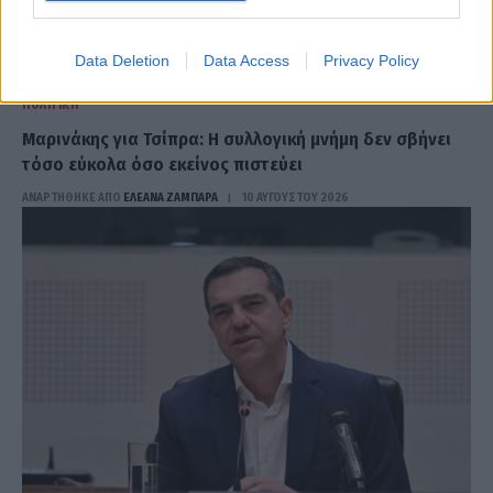
Data Deletion
Data Access
Privacy Policy
ΠΟΛΙΤΙΚΉ
Μαρινάκης για Τσίπρα: Η συλλογική μνήμη δεν σβήνει
τόσο εύκολα όσο εκείνος πιστεύει
ΑΝΑΡΤΗΘΗΚΕ ΑΠΟ
ΕΛΕΑΝΑ ΖΑΜΠΑΡΑ
10 ΑΥΓΟΎΣΤΟΥ 2026