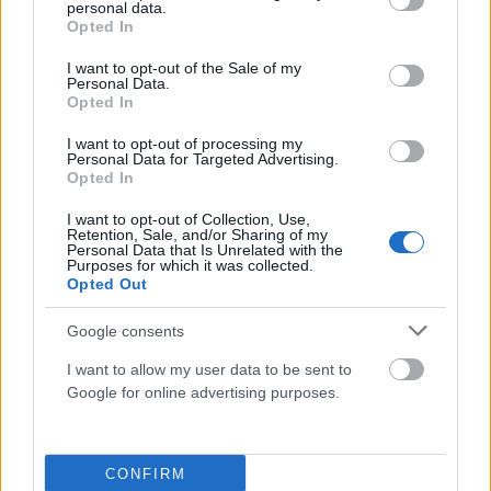
personal data.
grant or deny consent to Google and its third-party tags to
Opted In
use your data for below specified purposes in below Google
consent section.
I want to opt-out of the Sale of my
Personal Data.
Opted In
I want to opt-out of processing my
Personal Data for Targeted Advertising.
Opted In
ΠΟΛΙΤΙΚΉ
I want to opt-out of Collection, Use,
Κικίλιας: Έρχονται 420 νέες προσλήψεις στο ΛΣ
Retention, Sale, and/or Sharing of my
Personal Data that Is Unrelated with the
ΑΝΑΡΤΗΘΗΚΕ ΑΠΟ
ΕΛΕΑΝΑ ΖΑΜΠΑΡΑ
10 ΑΥΓΟΎΣΤΟΥ 2026
Purposes for which it was collected.
Opted Out
Google consents
I want to allow my user data to be sent to
Google for online advertising purposes.
CONFIRM