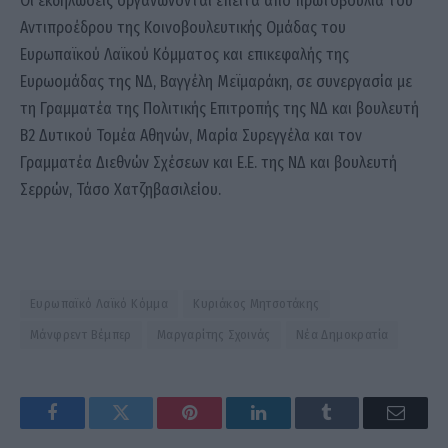
Οι εκδηλώσεις οργανώνονται έπειτα από πρωτοβουλία του
Αντιπροέδρου της Κοινοβουλευτικής Ομάδας του
Ευρωπαϊκού Λαϊκού Κόμματος και επικεφαλής της
Ευρωομάδας της ΝΔ, Βαγγέλη Μεϊμαράκη, σε συνεργασία με
τη Γραμματέα της Πολιτικής Επιτροπής της ΝΔ και βουλευτή
Β2 Δυτικού Τομέα Αθηνών, Μαρία Συρεγγέλα και τον
Γραμματέα Διεθνών Σχέσεων και Ε.Ε. της ΝΔ και βουλευτή
Σερρών, Τάσο Χατζηβασιλείου.
Ευρωπαϊκό Λαϊκό Κόμμα
Κυριάκος Μητσοτάκης
Μάνφρεντ Βέμπερ
Μαργαρίτης Σχοινάς
Νέα Δημοκρατία
Facebook
Twitter
Pinterest
LinkedIn
Tumblr
Email