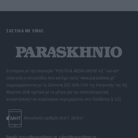
ΣΧΕΤΙΚΑ ΜΕ ΕΜΑΣ
Η εταιρεία με την επωνυμία “POLITICAL MEDIA GROUP A.E.” και κατ’
επέκταση η ιστοσελίδα που κατέχει αυτή “www.paraskhnio.gr”
συμμορφώνονται με τη Σύσταση (ΕΕ) 2018/334 της Επιτροπής της 1ης
Μαρτίου 2018 σχετικά με τα μέτρα για την αποτελεσματική
αντιμετώπιση του παράνομου περιεχομένου στο διαδίκτυο (L 63).
Μοναδικός αριθμός Μ.Η.Τ. 262047
Email:
press@paraskhnio.gr
,
sales@paraskhnio.gr