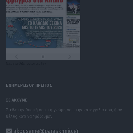
Τα
πρωτοσέλιδα
των
εφημερίδων
ΕΝΗΜΕΡΩΣΟΥ ΠΡΩΤΟΣ
ΣΕ ΑΚΟΥΜΕ
Στείλε την άποψή σου, τη γνώμη σου, την καταγγελία σου, ή αν
θέλεις κάτι να "ψάξουμε".
akouseme@paraskhnio.gr