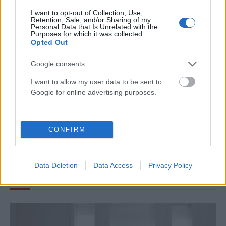
I want to opt-out of Collection, Use,
Retention, Sale, and/or Sharing of my
ΠΡΟΗΓΟΎΜΕΝΟ ΆΡΘΡΟ
ΕΠΌΜΕΝΟ ΆΡΘΡΟ
Personal Data that Is Unrelated with the
Purposes for which it was collected.
Τρέμουν τον Μπελέρη, μισούν
Δ. Θεσσαλονίκης και ΕΛ.ΑΣ
Opted Out
την πατρίδα μας | Political
«δείχνουν» τον σωστό δρόμο
για τα φαινόμενα βίας μεταξύ
Google consents
ανηλίκων (ΦΩΤΟ+Video)
I want to allow my user data to be sent to
Google for online advertising purposes.
mv
CONFIRM
Data Deletion
Data Access
Privacy Policy
ΣΧΕΤΙΚΑ
ΑΡΘΡΑ