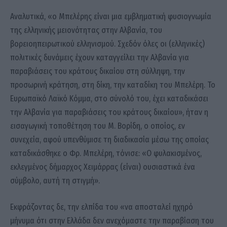
Αναλυτικά, «ο Μπελέρης είναι μια εμβληματική φυσιογνωμία
της ελληνικής μειονότητας στην Αλβανία, του
βορειοηπειρωτικού ελληνισμού. Σχεδόν όλες οι (ελληνικές)
πολιτικές δυνάμεις έχουν καταγγείλει την Αλβανία για
παραβιάσεις του κράτους δικαίου στη σύλληψη, την
προσωρινή κράτηση, στη δίκη, την καταδίκη του Μπελέρη. Το
Ευρωπαϊκό Λαϊκό Κόμμα, στο σύνολό του, έχει καταδικάσει
την Αλβανία για παραβιάσεις του κράτους δικαίου», ήταν η
εισαγωγική τοποθέτηση του Μ. Βορίδη, ο οποίος, εν
συνεχεία, αφού υπενθύμισε τη διαδικασία μέσω της οποίας
καταδικάσθηκε ο Φρ. Μπελέρη, τόνισε: «Ο φυλακισμένος,
εκλεγμένος δήμαρχος Χειμάρρας (είναι) ουσιαστικά ένα
σύμβολο, αυτή τη στιγμή».
Εκφράζοντας δε, την ελπίδα του «να αποσταλεί ηχηρό
μήνυμα ότι στην Ελλάδα δεν ανεχόμαστε την παραβίαση του