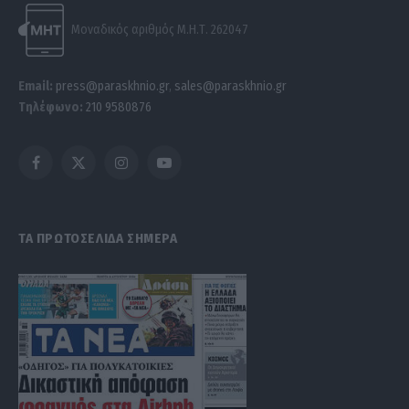
Μοναδικός αριθμός Μ.Η.Τ. 262047
Email:
press@paraskhnio.gr
,
sales@paraskhnio.gr
Τηλέφωνο:
210 9580876
Facebook
X
Instagram
YouTube
(Twitter)
ΤΑ ΠΡΩΤΟΣΕΛΙΔΑ ΣΗΜΕΡΑ