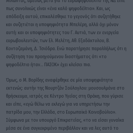
Μιλώντας, αμέσως μετά για το ευρωψηφοδέλτιο της ΝΔ είπε
πως συνολικώς είναι «ένα καλό ψηφοδέλτιο». Και, ως
απόδειξη αυτού, επικαλέσθηκε το γεγονός ότι συζητήθηκε
και συζητιέται η υποψηφιότητα Μπελέρη, αλλά όχι μόνον
αυτή: και οι υποψηφιότητες του Γ. Αυτιά, των εν ενεργεία
ευρωβουλευτών, των Ελ. Μελέτη, Αθ. Εξαδάκτυλου, Β.
Κοντοζαμάνη, Δ. Τσιόδρα. Ενώ παρατήρησε παραλλήλως ότι η
συζήτηση του προηγούμενου διαστήματος ότι «το
ψηφοδέλτιο ήταν… ΠΑΣΟΚ» έχει κλείσει πια.
Όμως, ο Μ. Βορίδης αναφέρθηκε σε μία υποψηφιότητα
εκτενώς: αυτήν της Νουρτζάν Σούλογλου: μουσουλμάνα στο
θρήσκευμα, ιατρός σε Κέντρο Υγείας στη Θράκη, που γύρισε
και είπε, «εγώ θέλω να εκλεγώ για να υπηρετήσω την
πατρίδα μου, την Ελλάδα, στο Ευρωπαϊκό Κοινοβούλιο».
Σύμφωνα με τον υπουργό Επικρατείας, «το να είσαι γυναίκα
μέσα σε ένα συγκεκριμένο περιβάλλον και να λες αυτό το