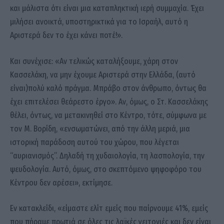
και μάλιστα ότι είναι μια καταπληκτική ιερή συμμαχία. Έχει
μιλήσει ανοικτά, υποστηρικτικά για το Ισραήλ, αυτό η
Αριστερά δεν το έχει κάνει ποτέ!».
Και συνέχισε: «Αν τελικώς καταλήξουμε, χάρη στον
Κασσελάκη, να μην έχουμε Αριστερά στην Ελλάδα, (αυτό
είναι)πολύ καλό πράγμα. Μπράβο στον άνθρωπο, όντως θα
έχει επιτελέσει θεάρεστο έργο». Αν, όμως, ο Στ. Κασσελάκης
θέλει, όντως, να μετακινηθεί στο Κέντρο, τότε, σύμφωνα με
τον Μ. Βορίδη, «ενσωματώνει, από την άλλη μεριά, μια
ιστορική παράδοση αυτού του χώρου, που λέγεται
“αυριανισμός”. Δηλαδή τη χυδαιολογία, τη λασπολογία, την
ψευδολογία. Αυτό, όμως, στο σκεπτόμενο ψηφοφόρο του
Κέντρου δεν αρέσει», εκτίμησε.
Εν κατακλείδι, «είμαστε ελίτ εμείς που παίρνουμε 41%, εμείς
που πήραμε πρωτιά σε όλες τις λαϊκές γειτονιές και δεν είναι