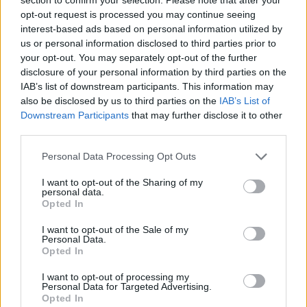
Μητσοτάκη είναι αυτό που έχει πετύχει, αφενός να
opt-out request is processed you may continue seeing
αντιμετωπίσει το λαϊκισμό, αφετέρου να φέρει ανάπτυξη και
interest-based ads based on personal information utilized by
πρόοδο στη χώρα, πρόσθεσε.
us or personal information disclosed to third parties prior to
your opt-out. You may separately opt-out of the further
disclosure of your personal information by third parties on the
Για τις τηλεφωνικές παρακολουθήσεις, τέλος, αντέτεινε πως
IAB’s list of downstream participants. This information may
«αν υπήρχε συστημικό πρόβλημα, αντιμετωπίσθηκε με νόμο
also be disclosed by us to third parties on the
IAB’s List of
που φέρνουμε εμείς. Όλα τα υπόλοιπα βρίσκονται προς
Downstream Participants
that may further disclose it to other
third parties.
έλεγχο στη δικαιοσύνη και τις αρμόδιες ανεξάρτητες αρχές».
Συμπερασματικώς, «το κράτος δικαίου λειτουργεί
Please note that this website/app uses one or more Google
Personal Data Processing Opt Outs
services and may gather and store information including but
αποτελεσματικά και με πολύ καλύτερο τρόπο, ο αγώνας για
not limited to your visit or usage behaviour. You may click to
I want to opt-out of the Sharing of my
τη βελτίωση των δικαιικών αρχών είναι διαρκής».
personal data.
grant or deny consent to Google and its third-party tags to
Opted In
use your data for below specified purposes in below Google
consent section.
I want to opt-out of the Sale of my
ευρωεκλογές
Μάκης Βορίδης
Φρέντι Μπελέρης
Personal Data.
Opted In
I want to opt-out of processing my
Personal Data for Targeted Advertising.
Facebook
Twitter
Pinterest
LinkedIn
Tumblr
Email
Opted In