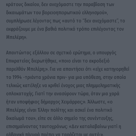
κράτους δικαίου, δεν ανεχόμαστε την παραβίαση των
δικαιωμάτων του βορειοηπειρωτικού ελληνισμού»,
συμπλήρωσε λέγοντας πως «αυτό το “δεν ανεχόμαστε”, το
εκφράζουμε με ένα βαθιά πολιτικό τρόπο επιλέγοντας τον
Μπελέρη».
Απαντώντας εξάλλου σε σχετικό ερώτημα, ο υπουργός
Επικρατείας διερωτήθηκε, «ποιο είναι το ακροδεξιό
παρελθόν Μπελέρη;». Για να απαντήσει ότι «είχε κατηγορηθεί
το 1994 -τριάντα χρόνια πριν- για μια υπόθεση, στην οποία
τελικώς κατέληξε να κριθεί ένοχος μιας πλημμεληματικής
οπλοκατοχής. Γιατί την ανασύρουν τώρα, όταν μια χαρά
ήταν υποψήφιος δήμαρχος Χειμάρρας;». Άλλωστε, «ο
Μπελέρης είναι Έλλην πολίτης και ασκεί ένα πολιτικό
δικαίωμά του», είπε σε άλλο σημείο της συνέντευξης,
επισημαίνοντας ταυτοχρόνως: «Δεν καταλαβαίνω γιατί η
αλβανική πλευρά πρέπει να ταράζεται με αυτό;».