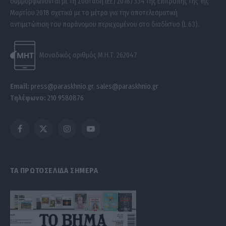
συμμορφώνονται με τη Σύσταση (ΕΕ) 2018/334 της Επιτροπής της 1ης
Μαρτίου 2018 σχετικά με τα μέτρα για την αποτελεσματική
αντιμετώπιση του παράνομου περιεχομένου στο διαδίκτυο (L 63).
Μοναδικός αριθμός Μ.Η.Τ. 262047
Email:
press@paraskhnio.gr
,
sales@paraskhnio.gr
Τηλέφωνο:
210 9580876
Facebook
X
Instagram
YouTube
(Twitter)
ΤΑ ΠΡΩΤΟΣΕΛΙΔΑ ΣΗΜΕΡΑ