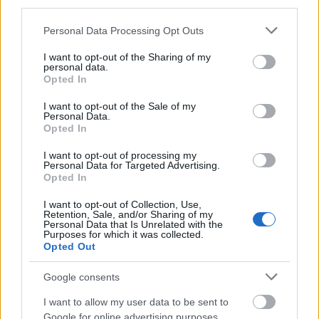
third parties.
αθλητικές
εφημεριδες αθλητικές εφημερίδες
Πρωτοσέλιδα
Please note that this website/app uses one or more Google
Personal Data Processing Opt Outs
services and may gather and store information including but
not limited to your visit or usage behaviour. You may click to
I want to opt-out of the Sharing of my
personal data.
grant or deny consent to Google and its third-party tags to
Opted In
use your data for below specified purposes in below Google
Facebook
Twitter
Pinterest
LinkedIn
Tumblr
Email
consent section.
I want to opt-out of the Sale of my
Personal Data.
Opted In
ΠΡΟΗΓΟΎΜΕΝΟ ΆΡΘΡΟ
ΕΠΌΜΕΝΟ ΆΡΘΡΟ
I want to opt-out of processing my
Τροχαίο στην Πειραιώς: Σε
Τροχαίο στην Αττική Οδό:
Personal Data for Targeted Advertising.
κρίσιμη κατάσταση
Μεγάλες καθυστερήσεις και
Opted In
νοσηλεύεται ο 5χρονος που
ταλαιπωρία για τους οδηγούς
παρασύρθηκε από ΙΧ
I want to opt-out of Collection, Use,
Retention, Sale, and/or Sharing of my
Personal Data that Is Unrelated with the
Purposes for which it was collected.
Opted Out
ΕΛΕΑΝΑ ΖΑΜΠΑΡΑ
Google consents
I want to allow my user data to be sent to
Google for online advertising purposes.