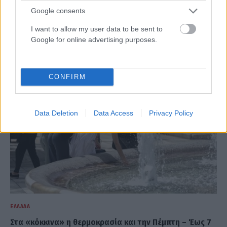
ΕΛΛΆΔΑ
Google consents
Θρίλερ στον Μυστρά: «Αγαπούσε παθολογικά τους
I want to allow my user data to be sent to
γονείς του», λέει ο δικηγόρος του 55χρονου
Google for online advertising purposes.
ΑΝΑΡΤΗΘΗΚΕ ΑΠΟ
ΣΤΈΛΛΑ ΛΊΤΑΙΝΑ
6 ΑΥΓΟΎΣΤΟΥ 2026
CONFIRM
Data Deletion
Data Access
Privacy Policy
ΕΛΛΆΔΑ
Στα «κόκκινα» η θερμοκρασία και την Πέμπτη – Έως 7