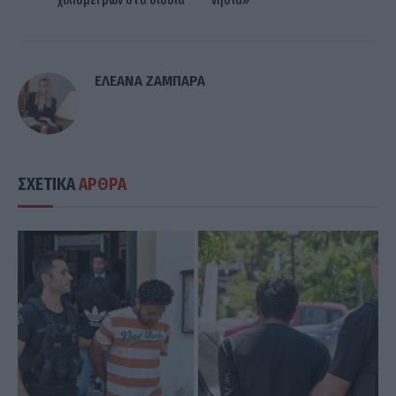
χιλιομέτρων στα διόδια
νησιά»
ΕΛΕΑΝΑ ΖΑΜΠΑΡΑ
ΣΧΕΤΙΚΑ
ΑΡΘΡΑ