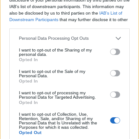
IAB’s list of downstream participants. This information may
also be disclosed by us to third parties on the
IAB’s List of
Downstream Participants
that may further disclose it to other
ΕΛΛΆΔΑ
third parties.
Υπόθεση Marfin: Στην Ελλάδα η 46χρονη που
Please note that this website/app uses one or more Google
Personal Data Processing Opt Outs
κατηγορείται για τον εμπρησμό
services and may gather and store information including but
not limited to your visit or usage behaviour. You may click to
I want to opt-out of the Sharing of my
ΑΝΑΡΤΗΘΗΚΕ ΑΠΟ
ΣΤΈΛΛΑ ΛΊΤΑΙΝΑ
6 ΑΥΓΟΎΣΤΟΥ 2026
personal data.
grant or deny consent to Google and its third-party tags to
Opted In
use your data for below specified purposes in below Google
consent section.
I want to opt-out of the Sale of my
Personal Data.
Opted In
I want to opt-out of processing my
Personal Data for Targeted Advertising.
Opted In
I want to opt-out of Collection, Use,
Retention, Sale, and/or Sharing of my
Personal Data that Is Unrelated with the
Purposes for which it was collected.
Opted Out