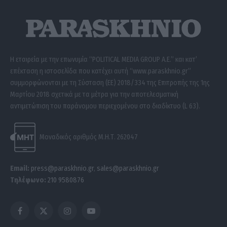
Η εταιρεία με την επωνυμία “POLITICAL MEDIA GROUP A.E.” και κατ’
επέκταση η ιστοσελίδα που κατέχει αυτή “www.paraskhnio.gr”
συμμορφώνονται με τη Σύσταση (ΕΕ) 2018/334 της Επιτροπής της 1ης
Μαρτίου 2018 σχετικά με τα μέτρα για την αποτελεσματική
αντιμετώπιση του παράνομου περιεχομένου στο διαδίκτυο (L 63).
Μοναδικός αριθμός Μ.Η.Τ. 262047
Email:
press@paraskhnio.gr
,
sales@paraskhnio.gr
Τηλέφωνο:
210 9580876
Facebook
X
Instagram
YouTube
(Twitter)