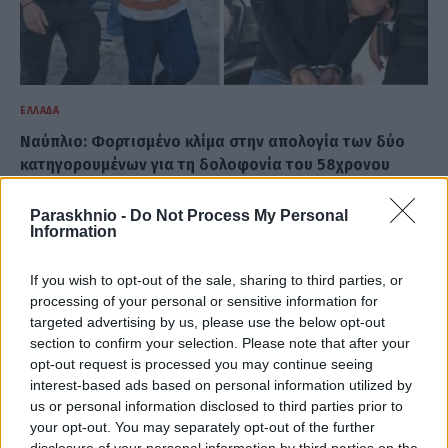
ΕΛΛΆΔΑ
Ναύπλιο: Φορτισμένο κλίμα στην απολογία των δύο
κατηγορουμένων για τη δολοφονία του 58χρονου
ψυχολόγου
Paraskhnio -
Do Not Process My Personal
ΑΝΑΡΤΗΘΗΚΕ ΑΠΟ
ΣΤΈΛΛΑ ΛΊΤΑΙΝΑ
6 ΑΥΓΟΎΣΤΟΥ 2026
Information
If you wish to opt-out of the sale, sharing to third parties, or
processing of your personal or sensitive information for
targeted advertising by us, please use the below opt-out
section to confirm your selection. Please note that after your
opt-out request is processed you may continue seeing
interest-based ads based on personal information utilized by
us or personal information disclosed to third parties prior to
your opt-out. You may separately opt-out of the further
disclosure of your personal information by third parties on the