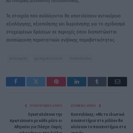
Αστυνομική Διεύθυνση Θεσσαλονίκης.
Τα στοιχεία που συλλέγονται θα αποτελέσουν αντικείμενο
αξιολόγησης, αξιοποίησης και διερεύνησης για το σχεδιασμό
στοχευμένων δράσεων σε περιοχές όπου διαπιστώνεται
συσσώρευση περιστατικών ανήλικης παραβατικότητας.
αστυνομία
εγκληματικότητα
Θεσσαλονίκη
Facebook
Twitter
Pinterest
LinkedIn
Tumblr
Email
ΠΡΟΗΓΟΎΜΕΝΟ ΆΡΘΡΟ
ΕΠΌΜΕΝΟ ΆΡΘΡΟ
Εγκαταλείπουν την
Κασσελάκης: «Με τα ιδιωτικά
πρωτεύουσα με κάθε μέσο οι
πανεπιστήμια στο μέλλον θα
Αθηναίοι για Πάσχα: Ουρές
κλείσουν τα πανεπιστήμια στα