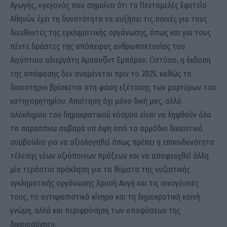
Αγωγής, «γεγονός που σημαίνει ότι το Πενταμελές Εφετείο
Αθηνών έχει τη δυνατότητα να αυξήσει τις ποινές για τους
διευθυντές της εγκληματικής οργάνωσης, όπως και για τους
πέντε δράστες της απόπειρας ανθρωποκτονίας του
Αιγύπτιου αλιεργάτη Αμπουζίντ Εμπάρακ. Ωστόσο, η έκδοση
της απόφασης δεν αναμένεται πριν το 2025, καθώς το
δικαστήριο βρίσκεται στη φάση εξέτασης των μαρτύρων του
κατηγορητηρίου. Απαίτηση όχι μόνο δική μας, αλλά
ολόκληρου του δημοκρατικού κόσμου είναι να ληφθούν όλα
τα παραπάνω σοβαρά υπ όψη από το αρμόδιο δικαστικό
συμβούλιο για να αξιολογηθεί όπως πρέπει η επικινδυνότητα
τέλεσης νέων αξιόποινων πράξεων και να αποφευχθεί άλλη
μία τεράστια πρόκληση για τα θύματα της ναζιστικής
εγκληματικής οργάνωσης Χρυσή Αυγή και τις οικογένειές
τους, το αντιφασιστικό κίνημα και τη δημοκρατική κοινή
γνώμη, αλλά και περιφρόνηση των αποφάσεων της
δικαιοσύνης».