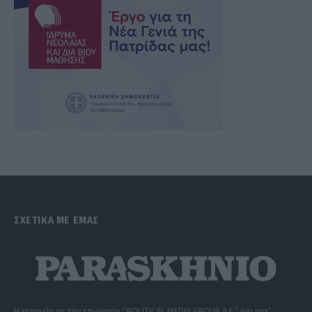
ΣΧΕΤΙΚΑ ΜΕ ΕΜΑΣ
Η εταιρεία με την επωνυμία “POLITICAL MEDIA GROUP A.E.” και κατ’