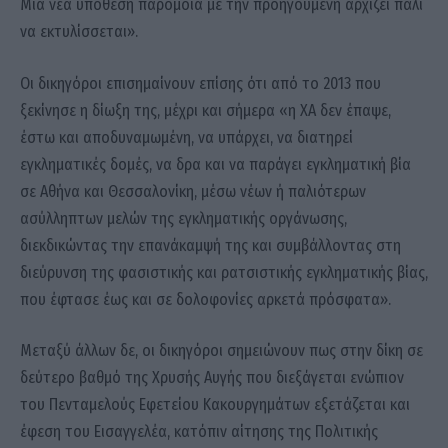
Μία νέα υπόθεση παρόμοια με την προηγούμενη αρχίζει πάλι
να εκτυλίσσεται».
Οι δικηγόροι επισημαίνουν επίσης ότι από το 2013 που
ξεκίνησε η δίωξη της, μέχρι και σήμερα «η ΧΑ δεν έπαψε,
έστω και αποδυναμωμένη, να υπάρχει, να διατηρεί
εγκληματικές δομές, να δρα και να παράγει εγκληματική βία
σε Αθήνα και Θεσσαλονίκη, μέσω νέων ή παλιότερων
ασύλληπτων μελών της εγκληματικής οργάνωσης,
διεκδικώντας την επανάκαμψή της και συμβάλλοντας στη
διεύρυνση της φασιστικής και ρατσιστικής εγκληματικής βίας,
που έφτασε έως και σε δολοφονίες αρκετά πρόσφατα».
Μεταξύ άλλων δε, οι δικηγόροι σημειώνουν πως στην δίκη σε
δεύτερο βαθμό της Χρυσής Αυγής που διεξάγεται ενώπιον
του Πενταμελούς Εφετείου Κακουργημάτων εξετάζεται και
έφεση του Εισαγγελέα, κατόπιν αίτησης της Πολιτικής