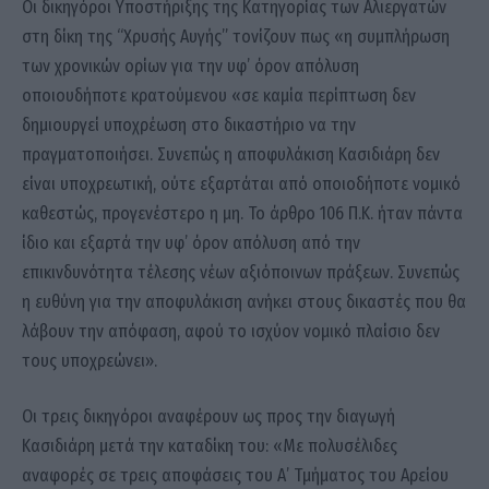
Οι δικηγόροι Υποστήριξης της Κατηγορίας των Αλιεργατών
στη δίκη της “Χρυσής Αυγής” τονίζουν πως «η συμπλήρωση
των χρονικών ορίων για την υφ’ όρον απόλυση
οποιουδήποτε κρατούμενου «σε καμία περίπτωση δεν
δημιουργεί υποχρέωση στο δικαστήριο να την
πραγματοποιήσει. Συνεπώς η αποφυλάκιση Κασιδιάρη δεν
είναι υποχρεωτική, ούτε εξαρτάται από οποιοδήποτε νομικό
καθεστώς, προγενέστερο η μη. Το άρθρο 106 Π.Κ. ήταν πάντα
ίδιο και εξαρτά την υφ’ όρον απόλυση από την
επικινδυνότητα τέλεσης νέων αξιόποινων πράξεων. Συνεπώς
η ευθύνη για την αποφυλάκιση ανήκει στους δικαστές που θα
λάβουν την απόφαση, αφού το ισχύον νομικό πλαίσιο δεν
τους υποχρεώνει».
Οι τρεις δικηγόροι αναφέρουν ως προς την διαγωγή
Κασιδιάρη μετά την καταδίκη του: «Με πολυσέλιδες
αναφορές σε τρεις αποφάσεις του Α’ Τμήματος του Αρείου