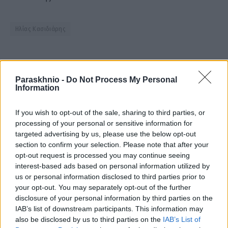
Ηλίας Κασιδιάρης
Facebook
Twitter
Pinterest
LinkedIn
Tumblr
Email
Paraskhnio -
Do Not Process My Personal
Information
ΠΡΟΗΓΟΎΜΕΝΟ ΆΡΘΡΟ
ΕΠΌΜΕΝΟ ΆΡΘΡΟ
If you wish to opt-out of the sale, sharing to third parties, or
processing of your personal or sensitive information for
Τριαντόπουλος: Σε εξέλιξη
Στη Μακεδονία η πρώτη
targeted advertising by us, please use the below opt-out
ειδικό σχήμα στήριξης των
πειραματική ΣΑΕΚ Τουρισμού –
section to confirm your selection. Please note that after your
επιχειρήσεων του Παλαμά και
Ράπτη: Αναγνωρίζουμε το έργο
opt-out request is processed you may continue seeing
της Φαρκαδόνας
της ΣΑΕΚ Τουρισμού στη
interest-based ads based on personal information utilized by
Θεσσαλονίκη
us or personal information disclosed to third parties prior to
your opt-out. You may separately opt-out of the further
disclosure of your personal information by third parties on the
IAB’s list of downstream participants. This information may
ΕΛΕΑΝΑ ΖΑΜΠΑΡΑ
also be disclosed by us to third parties on the
IAB’s List of