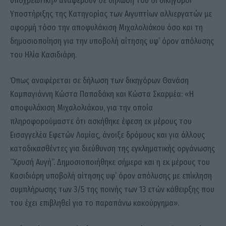
υποχρεωτική» αναφέρουν σε δήλωση του οι δικηγόροι
Υποστήριξης της Κατηγορίας των Αιγυπτίων αλλιεργατών με
αφορμή τόσο την αποφυλάκιση Μιχαλολιάκου όσο και τη
δημοσιοποίηση για την υποβολή αίτησης υφ’ όρον απόλυσης
του Ηλία Κασιδιάρη.
Όπως αναφέρεται σε δήλωση των δικηγόρων Θανάση
Καμπαγιάννη Κώστα Παπαδάκη και Κώστα Σκαρμέα: «Η
αποφυλάκιση Μιχαλολιάκου, για την οποία
πληροφορούμαστε ότι ασκήθηκε έφεση εκ μέρους του
Εισαγγελέα Εφετών Λαμίας, άνοιξε δρόμους και για άλλους
καταδικασθέντες για διεύθυνση της εγκληματικής οργάνωσης
“Χρυσή Αυγή”. Δημοσιοποιήθηκε σήμερα και η εκ μέρους του
Κασιδιάρη υποβολή αίτησης υφ’ όρον απόλυσης με επίκληση
συμπλήρωσης των 3/5 της ποινής των 13 ετών κάθειρξης που
του έχει επιβληθεί για το παραπάνω κακούργημα».