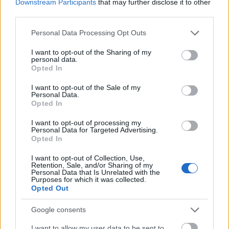
Downstream Participants
that may further disclose it to other
third parties.
Please note that this website/app uses one or more Google
Personal Data Processing Opt Outs
services and may gather and store information including but
ΣΧΕΤΙΚΑ
ΑΡΘΡΑ
not limited to your visit or usage behaviour. You may click to
I want to opt-out of the Sharing of my
personal data.
grant or deny consent to Google and its third-party tags to
Opted In
use your data for below specified purposes in below Google
consent section.
I want to opt-out of the Sale of my
Personal Data.
Opted In
I want to opt-out of processing my
Personal Data for Targeted Advertising.
Opted In
I want to opt-out of Collection, Use,
Retention, Sale, and/or Sharing of my
Personal Data that Is Unrelated with the
Purposes for which it was collected.
Opted Out
Google consents
ΕΛΛΆΔΑ
I want to allow my user data to be sent to