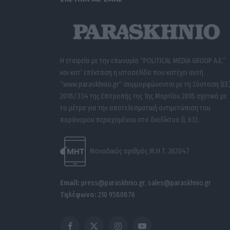
Η εταιρεία με την επωνυμία “POLITICAL MEDIA GROUP A.E.”
και κατ’ επέκταση η ιστοσελίδα που κατέχει αυτή
“www.paraskhnio.gr” συμμορφώνονται με τη Σύσταση (ΕΕ
2018/334 της Επιτροπής της 1ης Μαρτίου 2018 σχετικά με
τα μέτρα για την αποτελεσματική αντιμετώπιση του
παράνομου περιεχομένου στο διαδίκτυο (L 63).
Μοναδικός αριθμός Μ.Η.Τ. 262047
Email:
press@paraskhnio.gr
,
sales@paraskhnio.gr
Τηλέφωνο:
210 9580876