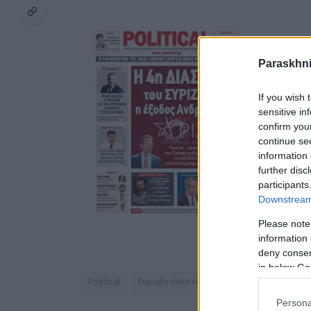
Paraskhni
If you wish 
sensitive in
confirm you
continue se
information 
further disc
participants
Downstream 
Please note
information 
deny consent
in below Go
Political
Ευρωβουλευτές
Ευρωκοινοβούλιο
Ν
Persona