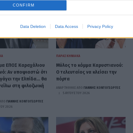
CONFIRM
Data Deletion
Data Access
Privacy Policy
ΚΆ
ΠΑΡΑΣΚΗΝΙΑΚΆ
μα ΕΠΟΣ Καραχάλιου
Μύλος το κόμμα Καρυστιανού:
ινό: Aν υποψιαστώ ότι
Ο τελευταίος να κλείσει την
αγάγει την Ελπίδα… θα
πόρτα
γείλω στη φιλοζωική
ΑΝΑΡΤΗΘΗΚΕ ΑΠΟ
ΓΙΆΝΝΗΣ ΚΟΝΤΟΓΕΏΡΓΟΣ
5 ΑΥΓΟΎΣΤΟΥ 2026
ΑΠΟ
ΓΙΆΝΝΗΣ ΚΟΝΤΟΓΕΏΡΓΟΣ
ΤΟΥ 2026