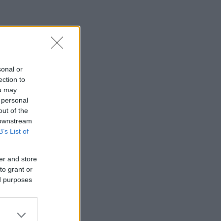
sonal or
ection to
ou may
 personal
out of the
 downstream
B’s List of
er and store
to grant or
ed purposes