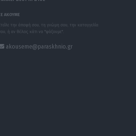
ΣΕ ΑΚΟΥΜΕ
Στείλε την άποψή σου, τη γνώμη σου, την καταγγελία
σου, ή αν θέλεις κάτι να "ψάξουμε".
akouseme@paraskhnio.gr