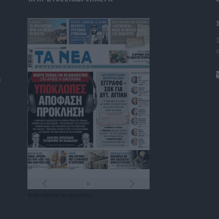
)
Τα
πρωτοσέλιδα
των
εφημερίδων