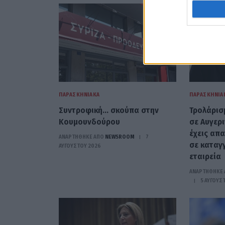
ΠΑΡΑΣΚΗΝΙΑΚΆ
ΠΑΡΑΣΚΗΝΙΑ
Συντροφική… σκούπα στην
Τρολάρισ
Κουμουνδούρου
σε Αυγερ
έχεις απ
ΑΝΑΡΤΗΘΗΚΕ ΑΠΟ
NEWSROOM
7
σε καταγ
ΑΥΓΟΎΣΤΟΥ 2026
εταιρεία
ΑΝΑΡΤΗΘΗΚΕ 
5 ΑΥΓΟΎΣ