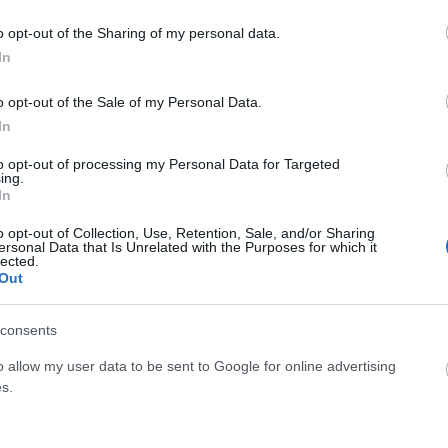
o opt-out of the Sharing of my personal data.
Facebook
Twitter
Pinterest
LinkedIn
Tumblr
Email
In
o opt-out of the Sale of my Personal Data.
ΡΟ
ΕΠΌΜΕΝΟ ΆΡΘΡΟ
In
τα
Έκτακτο δελτίο καιρού για υψηλότερες
to opt-out of processing my Personal Data for Targeted
θερμοκρασίες
ing.
In
o opt-out of Collection, Use, Retention, Sale, and/or Sharing
ersonal Data that Is Unrelated with the Purposes for which it
lected.
Out
consents
o allow my user data to be sent to Google for online advertising
s.